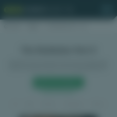
Home
Spellen
The Slotfather Part II
The Slotfather Part II
Slotfather Part II: een gratis casino spel van spelprovider
Betsoft met Maffia-thema en een bovengemiddeld RTP.
Speel voor echt geld
Speel gratis demo
Actie
Respins
Win all ways
Free spins bonus
Video slots