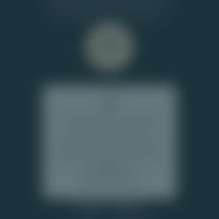
website van het jaar 2025 gewonnen in
de categorie casino's en loterijen!
Online gokken is in Nederland
uitsluitend toegestaan voor
spelers van 18 jaar en ouder. Wij
ondersteunen geen gokken door
minderjarigen en
jongvolwassenen.
Populaire pagina's