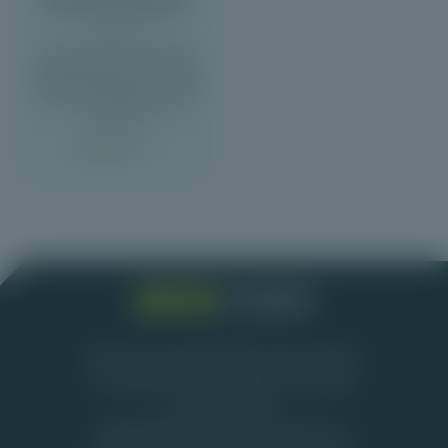
15 jul 2011
In deze NextGen Gaming
video slot game neemt een
vrolijke aap je mee de jungle
in om hier bergen geld te
verdienen.
Spelen
Alles over de beste legale online casino's
in Nederland met uitleg van de leukste
casino spellen.
Top-Casino.nl
heeft de juryprijs voor