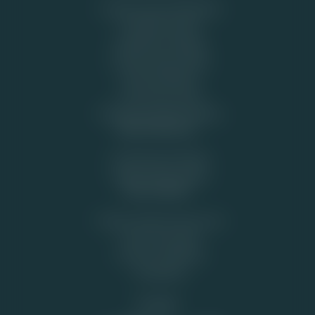
Legaal casino Nederland
Roulette tactiek
Blackjack strategie
Casino gratis spelen
Bonus Kalender
Free spins casino
Bonussen zonder storting
Speel Bewust
Verantwoord Spelen
Klacht online casino
Informatief:
Neem contact met ons op
Over Top Casino
Privacy Verklaring
Disclaimer
Socials