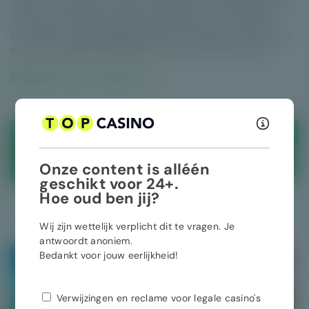
speler in de offline én online casinobranche. Een paar jaar na
de fusie met NYX Gaming werd de naam van het bedrijf
veranderd in
Light & Wonder
. Onder die naam is de provider
tot op de dag van vandaag actief op de iGaming markt.
Bekijk alle casino software
Filters
Toon nieuwste eerst
Onze content is alléén
geschikt voor 24+.
Hoe oud ben jij?
Wij zijn wettelijk verplicht dit te vragen. Je
antwoordt anoniem.
Bedankt voor jouw eerlijkheid!
Verwijzingen en reclame voor legale casino's