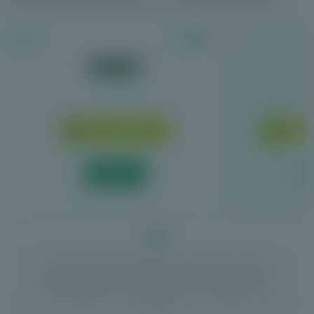
alle NextGen Gaming spellen in hun assortiment hebben.
8.2
1
2
€50 free spins
€250 of
Speel
Wij kunnen een vergoeding krijgen als jij je aanmeldt via een link op
onze website. Dit heeft geen gevolgen voor jou als speler. De
aanbieders hebben geen invloed op de content op onze website.
Bonussen alleen voor nieuwe spelers van 24+. Algemene- en
bonusvoorwaarden zijn van toepassing. Wat kost gokken jou? Stop
op tijd. 18+