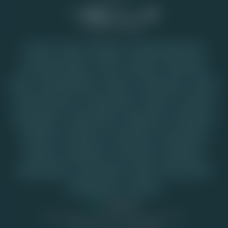
Populaire tags
Arcade
Bingo
Blackjack
Klassieke gokkasten
Live casino spellen
Poker
Roulette
Video slots
Blog
Cascading Reels
Nieuws
Cluster pays
Craps
Free spins bonus
Fruitautomaat
Jackpot
Juridisch
Kaartspellen
Mega Moolah
Megaways
Onderzoek
Populaire
Promoties
Punto Banco
Rechtszaken
Respins
Tafelspellen
Casino tips
Wetgeving
Gokspelletjes
Crash Games
Plinko
Pick and Win
Clicker games
Columns
Wat vind jij van Top-Casino.nl? Laat een
review achter op
Trustpilot