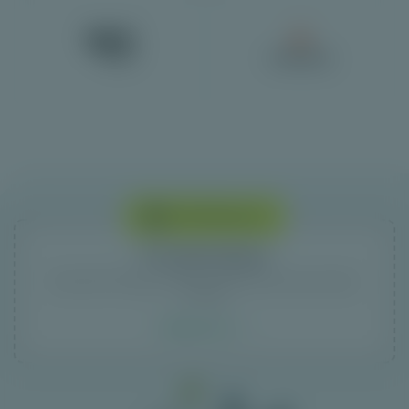
tot € 250 bonus
777 Casino Bonus
Bij Casino777 krijg je 100% tot € 250 bonus op een eerste
storting.
Meld je aan