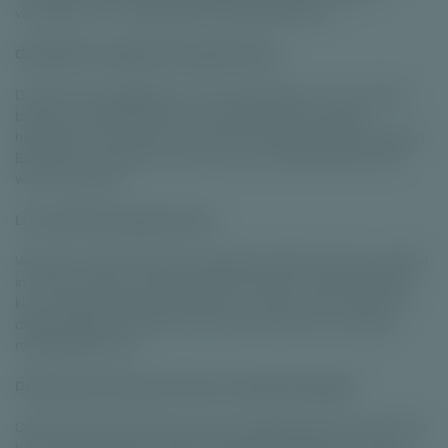
van €0,10. Er is verder geen rondspeelvereiste.
Gok €50 ontvang 10 free spins bonus
Dit lijkt heel vergelijkbaar met de aanbieder van de maand
bonus, en dat klopt ook. De voorwaarden zijn vrijwel
hetzelfde. Het verschil is het spel, in dit geval Playboy Speed
Baccarat en Take the Vault 7, en dat het spel iedere week
weer veranderd.
Live casino free spins bonus
Wanneer je €100 speelt op (geselecteerde) Evolution spellen
in het live casino, ontvang je 25 free spins. Deze free spins
kun je iedere dag weer verdienen en zijn na het claimen 10
dagen geldig. De waarde per spin is €0,10 en er is geen
rondspeelvereiste.
Draai aan het rad van fortuin en beproef je geluk
Casino777 heeft het Rad van Fortuin geïntroduceerd. Hiermee
kun je prijzen winnen zonder dat je geld hoeft in te zetten.