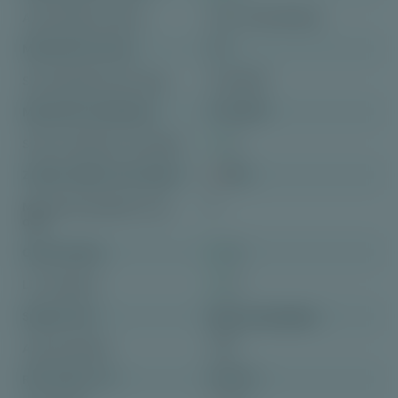
iDin of handmatig
Aanmeldprocedure
€ 5
Minimale storting
€ 25.000
Stortingslimiet per dag
€ 25.000
Maximale uitbetaling
Ja
Storten tijdens het spelen
Nee
Zoeken tijdens het spelen
8
Maximale speelduur per
dag
Ja
Gratis spelen
Ja
Live support
,
Spelsoorten
Slots
Live Casino
3719
Aantal spellen
95,59 %
RTP Casino 777