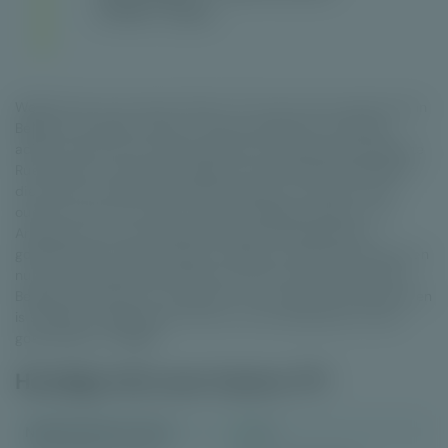
3700+ slots
Wellicht ken je de naam Casino 777 al wel; niet zo gek want in
België is dit online casino al razend populair. Het bedrijf
achter Casino777 is Casino de Spa. Dit bedrijf is gevestigd te
Rue Royale 4, 4900 Spa, België. Het zijn dezelfde eigenaren
die ook het fysieke Casino Spa bezitten. Dit casino is het
oudste casino in Europa. Door haar ligging midden in de
Ardennen is dit een populaire plek voor Nederlandse
gokliefhebbers. Met licenties in België, Zwitserland, Spanje en
nu dus ook Nederland hebben ze al een hoop ervaring. De
Belgische website van Casino777 is al in gebruik sinds 2012 en
is sindsdien uitgegroeid tot één van de populairste online
gokwebsites in België.
Handige info over Casino 777
Ja
Nederlandse licentie