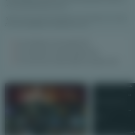
je kan gemakkelijk geld storten.
In deze casino review beoordelen we de website van Casino
777 met een
8,25
door aftrekpunten voor:
het ontbreken van een app (0,75).
het ontbreken van demo spellen (0,5).
het niet kunnen zoeken tijdens het spelen (0,5).