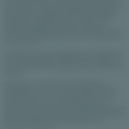
door de code in te vullen die je ontvangt in je mail. Hierna vul
je jouw limieten in, bestaande uit speellimieten (hoelang je
mag spelen), stortingslimieten (sinds 1 oktober wettelijk
verplicht) en het maximale saldo op je account. Het
recreatief budgetlimiet staat altijd vast op €700. Dit is ook
sinds 1 oktober wettelijk verplicht. Hierover vertellen we later
in de review meer.
Als laatste stap vul je al je bankgegevens in en maak je €0,01
over om je bankrekening te verifiëren. Wanneer dit gelukt is,
heb je officieel je account aangemaakt en kun je beginnen bij
Casino777.
Natuurlijk kan je er ook voor kiezen om alle gegevens
handmatig in te vullen. Dit kan echter langer duren omdat
een medewerker er dan naar moet gaan kijken om alles te
verifiëren. Ook zijn er door verschillende personen en
websites problemen gemeld met de registratieproblemen. Wij
hebben echter geen problemen gehad met het aanmelden bij
Casino777. Mogelijk waren dit opstartproblemen die
ondertussen zijn verholpen.