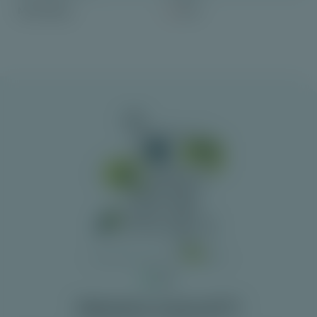
Nee
MobileApp
8.3
Website Casino777