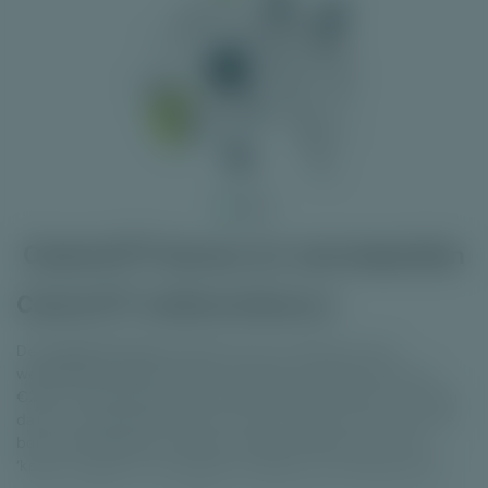
5.8
Casino777 bonus en voorwaarden
Casino777 welkomstbonus
De
Casino777 bonus
bestaat op het moment uit een
welkomstbonus bij je eerste storting van 100% bonus tot
€250. Dit betekent dat als je bijvoorbeeld €250 zou storten
dat je in totaal €500 hebt om mee te spelen. Als je voor de
bonus hebt gekozen dan kan je deze claimen door naar
‘kassa’ te gaan en vervolgens te klikken op ‘bonusaccount’.