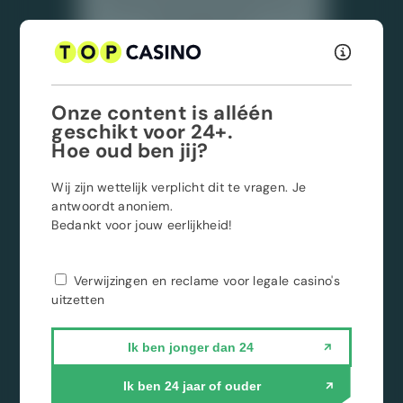
ondersteunen geen gokken door
minderjarigen en
jongvolwassenen.
Populaire pagina's
Onze content is alléén
geschikt voor 24+.
Legaal casino Nederland
Hoe oud ben jij?
Roulette tactiek
Blackjack strategie
Wij zijn wettelijk verplicht dit te vragen. Je
Casino gratis spelen
antwoordt anoniem.
Bonus Kalender
Bedankt voor jouw eerlijkheid!
Free spins casino
Bonussen zonder storting
Verwijzingen en reclame voor legale casino's
Speel Bewust
uitzetten
Verantwoord Spelen
Klacht online casino
Ik ben jonger dan 24
Informatief:
Ik ben 24 jaar of ouder
Neem contact met ons op