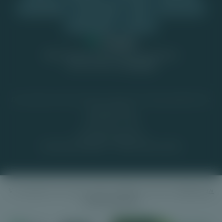
Gokspelletjes
Crash Games
Plinko
Pick and Win
Clicker games
Columns
Wat vind jij van Top-Casino.nl? Laat een
review achter op
Trustpilot
De content op Top-Casino.nl mag niet worden gedeeld met
minderjarigen.
OpenOverGokken.nl
Verantwoord Spelen
Klacht online casino
© Copyright Top Casino 2026. All Rights reserved.
Wijzig jouw
cookievoorkeuren