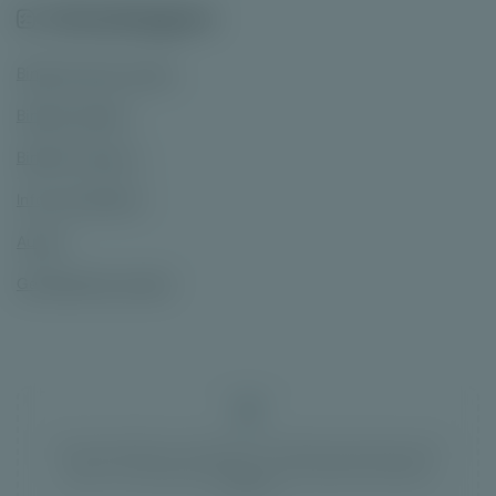
Inhoudsopgave
Bingo75 demo spelen
Bingo75 details
Bingo75 Casino’s
Info over Bingo75
Auteur
Gerelateerde spellen
Alle casinospellen zijn kansspelen. Dit betekent dat je geen invloed
hebt op de uitkomst. Elke nieuwe inzet heeft telkens dezelfde
winkans. Er bestaat geen strategie om consistent te winnen met
kansspelen.