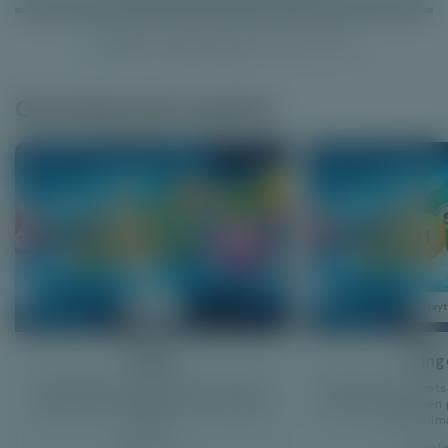
Datum toegevoegd:
20 januari 2022
Gerelateerde spellen
Wazdan
Play
Bingo
Bin
Bingo spelen kan ook online en niets is
Speel een ouderwets 
leuker dan bingo spelen met honderden
en maak kans op een 
anderen.
van minim