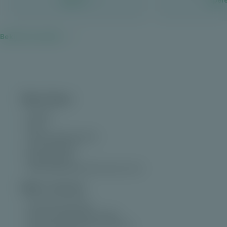
Spelen
Spel
Bekijk alle spellen
Meer
Bingo
>
Bingo90
>
Bingo
>
Tome of Madness Bingo
>
Bingo Spelregels
>
Bingo Strategie
>
Welke Nederlandse Bingo apps zijn er?
Meer
Jackpot
>
Absolute Super Reels
>
Age of the Gods: Mighty Midas
>
Age of the Gods: Rulers of Olympus