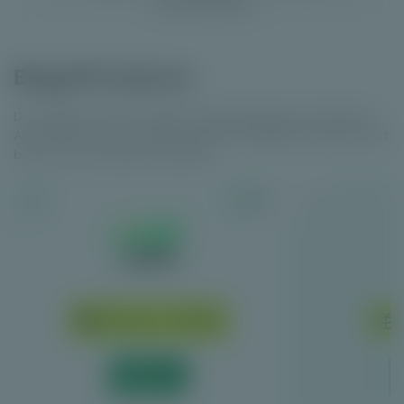
OpenOverGokken.nl
Bingo75 Casino's
De volgende casino's hebben allemaal spellen van Playtech.
Als je zoekt naar een online casino met Bingo75, kijk dan eerst
bij een van de casino's hieronder:
9.1
1
2
€10 gratis + €100
K
Speel