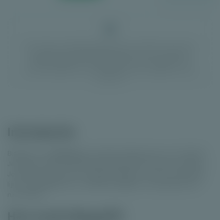
Wij kunnen een vergoeding krijgen als jij je aanmeldt via een link op
onze website. Dit heeft geen gevolgen voor jou als speler. De
aanbieders hebben geen invloed op de content op onze website.
Bonussen alleen voor nieuwe spelers van 24+. Algemene- en
bonusvoorwaarden zijn van toepassing. Wat kost gokken jou? Stop
op tijd. 18+
Introductie
Bingo75 is na
Bingo90
de tweede bingovariant van Tombola.
Je speelt met een traditionele bingo kaart met 25 nummers.
Je hebt al prijs bij het ‘compleet maken’ van één horizontale
lijn. De hoofdprijs van Tombola’s Bingo75 is de jackpot van
ruim €500.
Hoe werkt Bingo75?