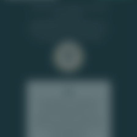
in Nederland met uitleg van de leukste
casino spellen.
Top-Casino.nl
heeft de juryprijs voor
website van het jaar 2025 gewonnen in
de categorie casino's en loterijen!
Online gokken is in Nederland
uitsluitend toegestaan voor
spelers van 18 jaar en ouder. Wij
ondersteunen geen gokken door
minderjarigen en