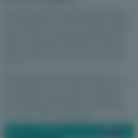
De spelregels van Bingo75 zijn eigenlijk identiek aan bingo
zoals je gewend bent. Een bingo kaart kost €0.20. Wil je jouw
kansen spreiden? Dan kun je ook een strook (van 3 kaarten)
kopen. Deze zijn 0,50 per stuk. Om het bingospelletje een
beetje fair te houden, mogen deelnemers met maximaal 12
kaarten (4 stroken) spelen. Tombola geeft je de keuze om
getallen handmatig of automatisch te laten markeren. Dat
laatste is ideaal als je de garantie wilt dat je geen getallen
misloopt.
Om de paar seconden wordt een getal getrokken. De
getrokken getallen staan links in beeld. Je speelt eerst voor 4
losse lijnen en dan voor de volle kaart, dit betekent dat er
meer verschillende winnaars zullen zijn per bingo spel!
Vervolgens gaat de spanning omhoog; er wordt gespeeld
voor een volle bingokaart, ofwel Full House. In totaal zijn er
dus 5 prijzen te winnen bij ieder bingospel.