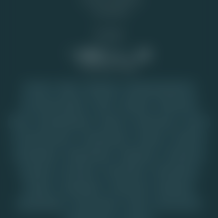
Disclaimer
Socials
Populaire tags
Arcade
Bingo
Blackjack
Klassieke gokkasten
Live casino spellen
Poker
Roulette
Video slots
Blog
Cascading Reels
Nieuws
Cluster pays
Craps
Free spins bonus
Fruitautomaat
Jackpot
Juridisch
Kaartspellen
Mega Moolah
Megaways
Onderzoek
Populaire
Promoties
Punto Banco
Rechtszaken
Respins
Tafelspellen
Casino tips
Wetgeving
Gokspelletjes
Crash Games
Plinko
Pick and Win