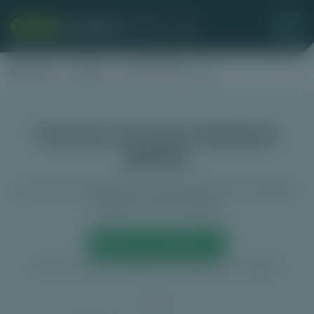
Home
Spellen
Cosmic Fortune
Cosmic Fortune Gokkast
Spelen
De cosmic fortune gokkast van Netent heeft 5 verschillende,
makkelijk te winnen jackpots.
Speel voor echt geld
Cosmic Fortune is helaas niet (meer) gratis te spelen
Video slots