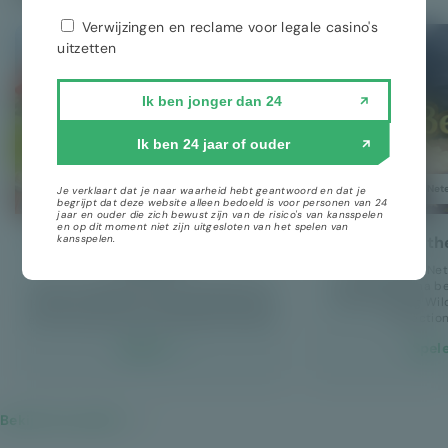
Verwijzingen en reclame voor legale casino's
uitzetten
Ik ben jonger dan 24
Ik ben 24 jaar of ouder
Netent
Net
Je verklaart dat je naar waarheid hebt geantwoord en dat je
begrijpt dat deze website alleen bedoeld is voor personen van 24
jaar en ouder die zich bewust zijn van de risico's van kansspelen
en op dit moment niet zijn uitgesloten van het spelen van
Riches of Midgard: Land and
Jack and th
kansspelen.
Expand
De beroemde Net
sprookjes thema be
Riches of Midgard: Land and Expand van
bonus, Walking Wil
Netent bevat een uniek spelmechanisme,
collection
een free spins bonus inclusief buy feature.
Spelen
Spel
Bekijk alle spellen