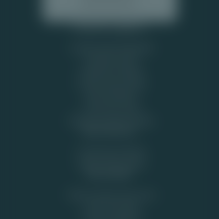
jongvolwassenen.
Populaire pagina's
Legaal casino Nederland
Roulette tactiek
Blackjack strategie
Casino gratis spelen
Bonus Kalender
Free spins casino
Bonussen zonder storting
Speel Bewust
Verantwoord Spelen
Klacht online casino
Informatief:
Neem contact met ons op
Over Top Casino
Privacy Verklaring