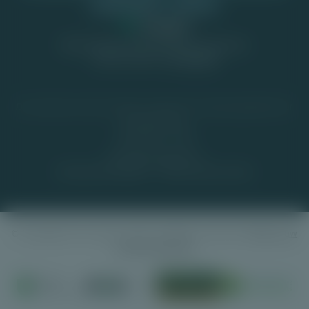
Clicker games
Columns
Wat vind jij van Top-Casino.nl? Laat een
review achter op
Trustpilot
De content op Top-Casino.nl mag niet worden gedeeld met
minderjarigen.
OpenOverGokken.nl
Verantwoord Spelen
Klacht online casino
© Copyright Top Casino 2026. All Rights reserved.
Wijzig jouw
cookievoorkeuren