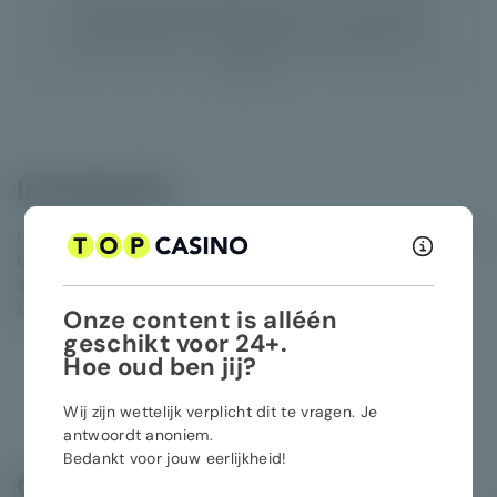
onze website. Dit heeft geen gevolgen voor jou als speler. De
aanbieders hebben geen invloed op de content op onze website.
Bonussen alleen voor nieuwe spelers van 24+. Algemene- en
bonusvoorwaarden zijn van toepassing. Wat kost gokken jou? Stop
op tijd. 18+
Introductie
De cosmic fortune gokkast heeft 5 verschillende jackpots, die
bijzonder makkelijk zijn te verkrijgen in vergelijking met
andere
jackpot gokkasten
. Probeer de gokkast hier eerst
gratis uit voordat je het casinospel voor echt geld speelt.
Onze content is alléén
geschikt voor 24+.
Hoe oud ben jij?
Wij zijn wettelijk verplicht dit te vragen. Je
Datum toegevoegd:
30 november 2021
antwoordt anoniem.
Bedankt voor jouw eerlijkheid!
Gerelateerde spellen