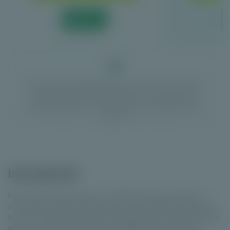
Speel
Wij kunnen een vergoeding krijgen als jij je aanmeldt via een link op
onze website. Dit heeft geen gevolgen voor jou als speler. De
aanbieders hebben geen invloed op de content op onze website.
Bonussen alleen voor nieuwe spelers van 24+. Algemene- en
bonusvoorwaarden zijn van toepassing. Wat kost gokken jou? Stop
op tijd. 18+
Introductie
Razor Shark speelt zich af in de diepe oceaan. Hier leven
zowel haaien die goedgemutst zijn, als hongerige haaien die
je echt niet tijdens een duik wil tegenkomen. De Push Gaming
gokkast zit vol met leuke features zoals Mystery Stacks,