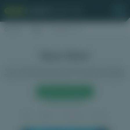
Home
Spellen
Razor Shark
Razor Shark
In het onderwater avontuur Razor Shark speel je met Mystery
Stacks en een Razor Reveal feature met torenhoge multipliers.
Speel voor echt geld
Speel gratis demo
Dieren
Multiplier
Free spins bonus
Video slots