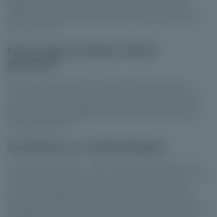
Nudges, Respins en een free spins bonus. Als kers op de
taart kun je ongelooflijk hoge prijzen winnen tot wel 50.000 x
de totale inzet.
Hoe werkt de Razor Shark
gokkast?
Het 5x4 grid bevindt zich ver onder het wateroppervlak
tussen kleurrijk koraal, zeesterren en clownvissen. Er zijn 20
vaste winlijnen en een gokje wagen kan al vanaf €0,10. Het
theoretische uitbetalingspercentage van Razor Shark is een
uitstekende 96,70%.
Symbolen en uitbetalingen
De verschillende haaien vormen de premium symbolen. Deze
betalen tussen de 5 x en 25 x de totale inzet uit bij een 5-of-
a-kind. De hongerige witte haai is Wild. Hij vervangt alle
andere symbolen, behalve de scatters. Tevens is de witte
haai goed voor 50x de inzet bij 5 stuks op een actieve winlijn.