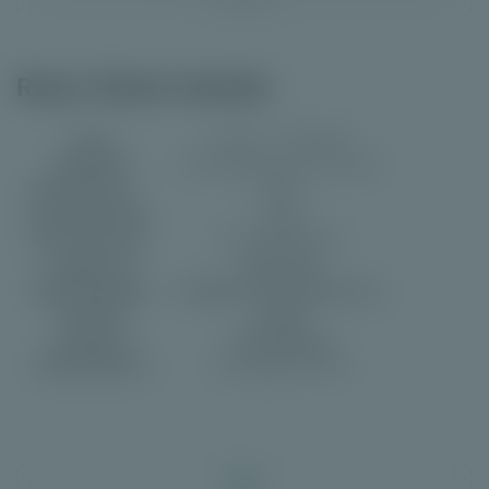
Razor Shark details
Inzet:
€ 0,10 - € 100,00
Winlijnen:
20 manieren om te winnen
Max RTP:
96.7%
Volatiliteit:
Hoog
Max. winst:
€ 1.000.000,00
Spelsoort:
Video slots
Eigenschappen:
Multiplier
,
Free spins bonus
Thema's:
Dieren
Software:
Push Gaming
Releasedatum:
20 augustus 2019