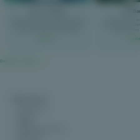
Fish ‘n’ Nudge
Big B
Deze onderwaterthema gokkast komt met
Duik in een zen-ac
verzamel symbolen en een gratis spins
ontgrendel de rijkd
bonus met progressieve multipliers.
liggen tussen
Spelen
Spel
Bekijk alle spellen
Meer
Dieren
>
Pink Elephants 2
>
Cash Pig
>
Buffalo 50
>
Penguin Plunge Christmas
>
Siberian Storm