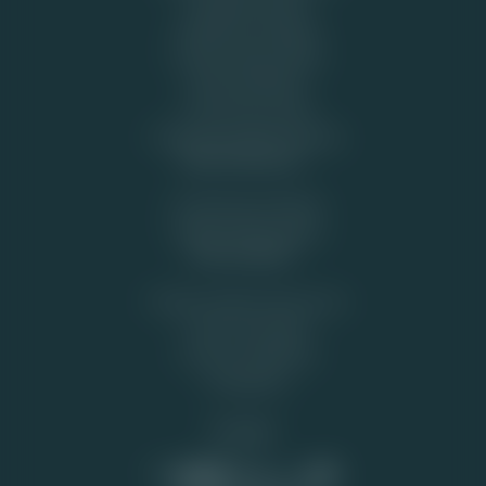
Roulette tactiek
Blackjack strategie
Casino gratis spelen
Bonus Kalender
Free spins casino
Bonussen zonder storting
Speel Bewust
Verantwoord Spelen
Klacht online casino
Informatief:
Neem contact met ons op
Over Top Casino
Privacy Verklaring
Disclaimer
Socials