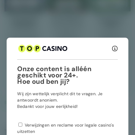
Evolution
Evolution
Gaming
IGT PlayDigital
Gaming
Doubleball
Punto Banco
Caribbean
Roulette
Stud
Punto Banco is de
vorm van
In dit roulettespel
Carribean Stud
baccarat die,
van Evolution
Poker is
zeker online, het
rollen er niet één,
wereldwijd het
meest gespeeld
maar wel twee
meest gespeelde
wordt.
balletjes in het
casino pokerspel
wiel. Twee keer
tegen een dealer.
zoveel plezier
Onze content is alléén
dus!
geschikt voor 24+.
Hoe oud ben jij?
Spelen
Spelen
Spelen
Wij zijn wettelijk verplicht dit te vragen. Je
antwoordt anoniem.
Bekijk alle spellen
Bedankt voor jouw eerlijkheid!
Verwijzingen en reclame voor legale casino's
Top Casino's
uitzetten