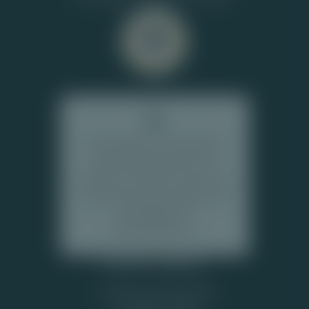
Online gokken is in Nederland
uitsluitend toegestaan voor
spelers van 18 jaar en ouder. Wij
ondersteunen geen gokken door
minderjarigen en
jongvolwassenen.
Populaire pagina's
Legaal casino Nederland