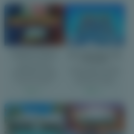
Heating Ice Deluxe
Age of the Gods: King
of Olympus
Hitte en verkoeling
tegelijkertijd in deze
Playtech gokkasten spelen
fruitautomaat met onder
met oppergod Zeus als Sticky
meer mystery symbolen,
Wild om je aan hoge
respins en jackpots.
uitbetalingen te helpen.
Spelen
Spelen