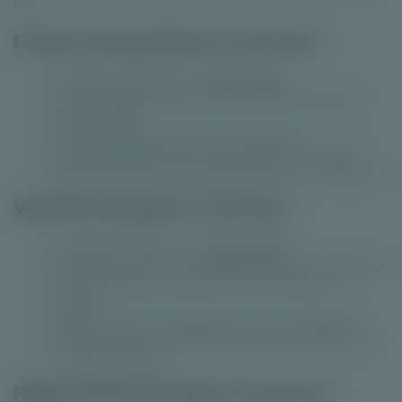
kort.
Dream Drop jackpot in het kort
Progressieve jackpot van
Relax Gaming
.
Vijf verschillende jackpot niveaus: Rapid, Midi, Maxi,
Major en Mega.
Contributie tussen de 0,1% en 3% per spin.
Veel verschillende Dream Drop spellen beschikbaar.
Mega jackpot heeft een beginwaarde van € 2.250.000.
WowPot! jackpot in het kort
Progressieve jackpot van
Games Global
.
Aan spellen van veel verschillende providers gekoppeld.
Vier verschillende niveaus: Mini, Minor, Major en
WowPot!.
WowPot! heeft een beginwaarde van € 2.000.000.
Hoogste jackpot ooit gewonnen was een WowPot! van
ruim € 38,4 miljoen.
Mega Moolah jackpot in het kort