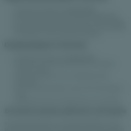
Progressieve jackpot van
Games Global.
Bestaat al sinds 2006 (toen nog van Microgaming).
Vier verschillende jackpots: Mini, Minor, Major en Mega.
Mega jackpot heeft een beginwaarde van € 2.000.000.
Veel spellen met deze jackpot beschikbaar.
Oranje jackpot in het kort
Progressieve jackpot van
Pragmatic Play
.
Speciaal voor de Nederlandse markt, dus nergens
anders te spelen.
Aan diverse spellen met een ‘Nederlands tintje’
gekoppeld.
Vier verschillende jackpot niveaus: Mini, Maxi, Mega en
Giga.
Giga jackpot heeft een beginwaarde van € 500.000.
De leukste jackpot gokkasten zelf spelen
Op deze pagina hebben we veel jackpot gokkasten voor je
verzameld. Het gaat zowel om spellen met een vaste jackpot