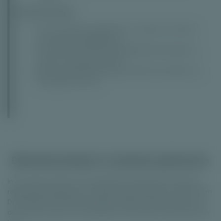
Netwerk jackpot
Is aan meerdere gokkasten in casino’s in binnen-
en buitenland gekoppeld.
Veel spelers proberen tegelijkertijd de jackpot te
winnen, dus lage winkans.
Bij een progressieve jackpot loopt de waarde van
de jackpot snel op.
Bekende jackpots in jackpot gokkasten
In het online casino zul je bepaalde progressieve jackpots
regelmatig tegenkomen. Het gaat onder andere om de Dream
Drop jackpot, WowPot! jackpots, Mega Moolah jackpots en
de Oranje Jackpot. We bespreken al deze jackpots hieronder