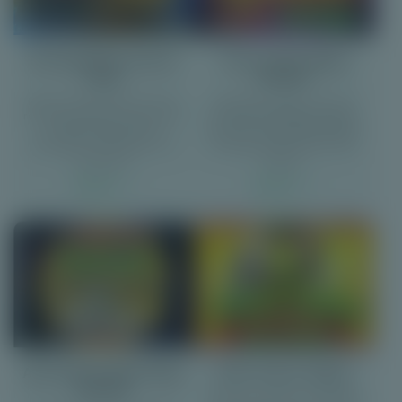
5K Gold Mine Dream
Juicy Joker Mega
Drop
Moolah
Rijd het mijnkarretje rond de
Gokkasten spelen voor het
rollen bij elke spin om op zoek
grote geld? Waag een gokje
te gaan naar gouden
op Juicy Joker Mega Moolah.
geldprijzen. Wie weet win jij
De Mega jackpot start bij €1
de jackpot.
miljoen.
Spelen
Spelen
Absolootly Mad: Mega
Elvis Frog in Vegas
Moolah
Boek een trip naar Las Vegas