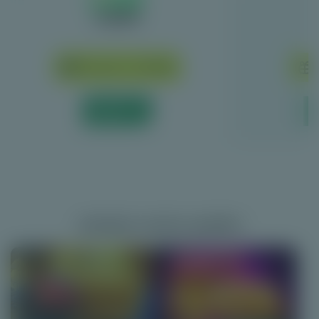
€10 gratis + €100
K
Spelen
Jackpot casino spellen