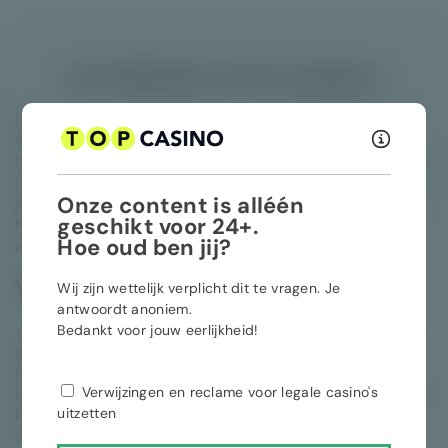
Verschillende soorten jackpots
Een jackpot is een speciale prijs die je in een kansspel kan
winnen. Elke prijs die een jackpot genoemd wordt, klinkt
hierdoor extra aantrekkelijk. Toch is de ene jackpot de andere
niet. Er zijn jackpots die je miljonair kunnen maken, maar ook
Onze content is alléén
jackpots waar je slechts een paar euro mee wint. Daarom is
geschikt voor 24+.
het goed om te weten welke typen jackpots je in online
Hoe oud ben jij?
gokkasten kunt tegenkomen.
Vaste jackpots
Wij zijn wettelijk verplicht dit te vragen. Je
antwoordt anoniem.
Bedankt voor jouw eerlijkheid!
Vaste jackpots zijn vooraf vastgestelde geldprijzen die je
tijdens het spelen van een videoslot kunt winnen. Dit soort
jackpots zijn aan je inzet gekoppeld en leveren dus
Verwijzingen en reclame voor legale casino's
bijvoorbeeld 100x, 500x of 1000x de inzet op. Het precieze
uitzetten
bedrag dat je wint staat dus van tevoren vast en is
afhankelijk van de inleg waarmee je speelt.