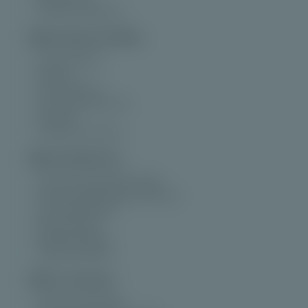
>
Secrets of Christmas
Meer
Special Wild
>
Hot Spin Deluxe
>
Spinions
>
Lucky Valentine
>
The Paying Piano Club
>
Van Gogh
>
Casino On the House
Meer
Mythisch
>
Age of the Gods: Mighty Midas
>
Age of the Gods: Rulers of Olympus
>
Lucky Gems Deluxe
>
Riches of Robin
>
Rainbow Jackpots
>
Hoard Of Poseidon
Meer
Jackpot
>
Absolute Super Reels