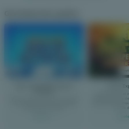
Gerelateerde spellen
Playtech
Play
Age of the Gods: King of
Aztec Ex
Olympus
Het Bonus Wheel in
bepaalt welke van de
Playtech gokkasten spelen met oppergod
jij mag spelen. De ma
Zeus als Sticky Wild om je aan hoge
5.000x d
uitbetalingen te helpen.
Spelen
Spel