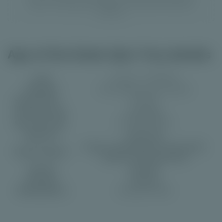
winkans. Er bestaat geen strategie om consistent te winnen met
kansspelen.
Age of the Gods: Epic Troy details
Inzet:
€ 0,20 - € 500,00
Winlijnen:
243 manieren om te winnen
Max RTP:
95.46%
Volatiliteit:
Gemiddeld
Max. winst:
€ 1.000.000,00
Spelsoort:
Video slots
Respins
,
Special Bonus
,
Special Wild
,
Eigenschappen:
Jackpot
,
Free spins bonus
Thema's:
Mythisch
Software:
Playtech
Releasedatum:
30 januari 2020