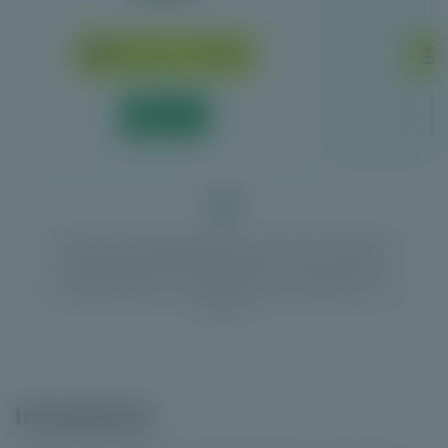
€10 gratis + €100
K
Speel
Wij kunnen een vergoeding krijgen als jij je aanmeldt via een link op
onze website. Dit heeft geen gevolgen voor jou als speler. De
aanbieders hebben geen invloed op de content op onze website.
Bonussen alleen voor nieuwe spelers van 24+. Algemene- en
bonusvoorwaarden zijn van toepassing. Wat kost gokken jou? Stop
op tijd. 18+
Introductie