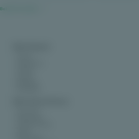
Bekijk alle spellen
Meer
Respins
>
Spinions
>
Holiday Spirits
>
Fruitoids
>
Joker Pro
>
Barbershop
>
Miss Wildfire
Meer
Special Bonus
>
Ricky Riches
>
Zombie Circus
>
Prospector's Plinko
>
Grease
>
Dolphin Quest