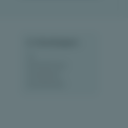
Inhoudsopgave
Intro
Games Global Casino's
Over Games Global
Games Global Spellen