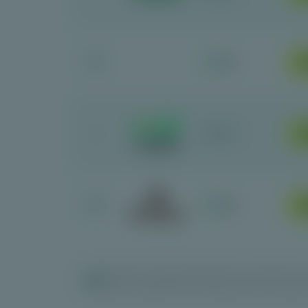
3
8.6
4
9.1
5
8.6
Wij kunnen een vergoeding krijgen als jij je aanmeldt via
aanbieders hebben geen invloed op de content op onze 
bonusvoorwaarden zijn van toepassing. Wat kost gokken 