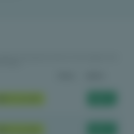
ellen van deze games provider. Dit wil niet zeggen dat de
ent hebben.
Bonus
Spelen
€50 free spins
Speel
200 free spins
Speel