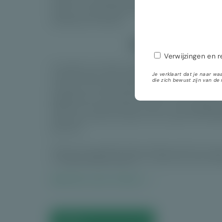
licenties van kansspelautoriteiten. Hierdoor weet j
staan en worden gecontroleerd door onafhankelijke 
Gambling Commission.
Zelf Games Gl
Verwijzingen en r
De spellen van Games Global zijn in ontzettend veel
Je verklaart dat je naar wa
casino’s bieden deze spellen aan. Daarbij kan er 
die zich bewust zijn van de 
provider. De casino spellen worden bij sommige a
aangeboden, terwijl andere casino’s ervoor kiezen o
Spellen van Games Global studio’s, zoals
Gameburg
staan dan onder die namen in het casino. En er zij
gebruiken.
Zoek je een specifiek Games Global spel? Dan raden
de
Games Global casino’s
en ontdek wat deze beken
Bekijk alle casino software