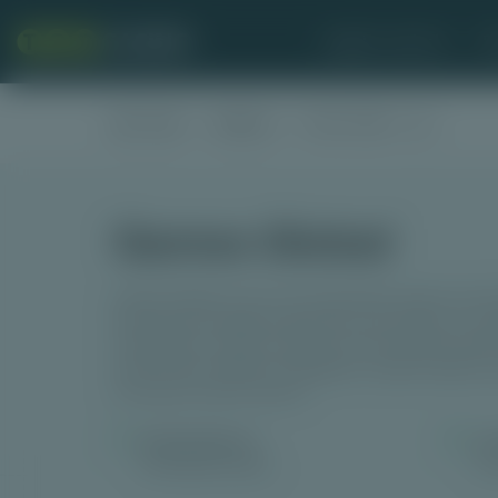
Legale casino's
B
Home
Software
Games Global
Games Global
Games Global is een van de grootste namen op de
doet het een beetje anders dan veel anderen. In plaa
ontwikkelen, werken zij samen met een groot aantal
online casino spellen ontwikkelen. Games Global ve
de diverse online casino’s.
Releasedatum:
La
28 februari 2025
21