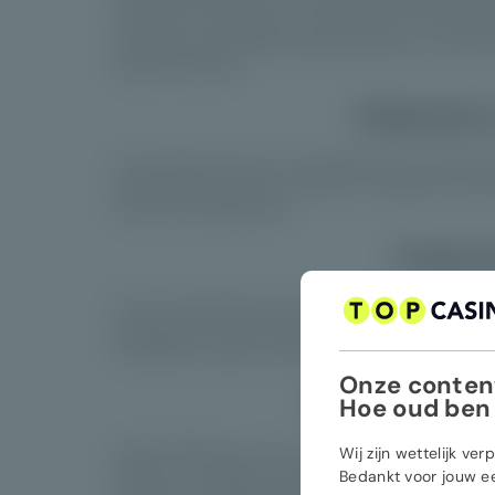
portfolio in hoog tempo uit te breiden. De vele ver
spelaanbod van Games Global erg divers is. Elke pro
elkaar verschillen.
Videoslots 
Het grootste deel van het spelaanbod van Games Glo
Games Global spellen te vinden. Zo hebben ze ook t
assortiment opgenomen.
Progres
Wie van videoslots met een progressieve jackpot h
progressieve netwerk jackpots. De Mega Moolah ja
King Millions jackpot vallen onder de vlag van deze 
Onze content
Licenties e
Hoe oud ben 
Games Global is een van de grootste spelers op de 
Wij zijn wettelijk ve
spelers een veilige en betrouwbare speelervaring b
Bedankt voor jouw eer