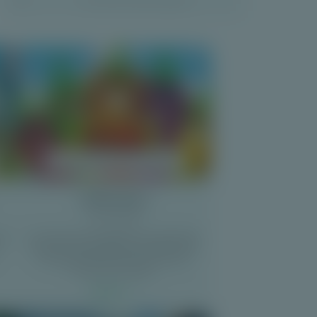
Slingshot Studios
Games Global
Chili Fusion
22 okt 2025
ack
Een pittige online gokkast met gekleurde
pepers in de spotlight. Elke peper heeft
een eigen feature die je aan mooie
winsten kan helpen.
Spelen