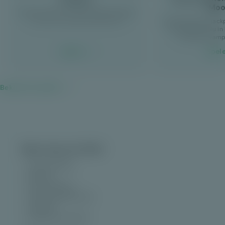
Moo
Vlieg mee met de vier kleurrijke draakjes,
met elk hun speciale krachten!
De Mega Moolah jackp
zijn populair. Nu i
iconische vamp
Spelen
Spel
Bekijk alle spellen
Meer
Special Wild
>
Hot Spin Deluxe
>
Spinions
>
Lucky Valentine
>
The Paying Piano Club
>
Van Gogh
>
Casino On the House