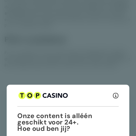
de winlijnen maak je grote winnende combinaties! Het wiel is
de scatter en met drie op 1 lijn krijg je toegang tot het
Wheel
of Fortune
! Met dit wiel maak je kans op Tarzan free spins,
een cash-prijs, de jackpot van 1000x de inzet en de speciale
Pick-a-potamus ronde.
Pick-a-potamus
Pick-a-potamus is een ronde waarin je nijlpaarden aanklikt
die cashprijzen en multipliers verbergen! Achter sommigen zit
POP! Zodra je deze weet te vinden, is de ronde voorbij.
Onze content is alléén
geschikt voor 24+.
Review door
Paul van Deursen
Hoe oud ben jij?
Paul is expert op het gebied van kansspelen en de