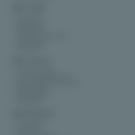
Meer
Jungle
>
Lucky Towers
>
Gorilla Kingdom
>
Wild Expedition
>
Jungle Spirit: Call of the Wild
>
Loco the Monkey
>
Back to Venus
Meer
Jackpot
>
Absolute Super Reels
>
Age of the Gods: Mighty Midas
>
Age of the Gods: Rulers of Olympus
>
Hoard Of Poseidon
>
Good Girl Bad Girl
>
Dragon Chase
Meer
Multiplier
>
Hot Spin Deluxe
>
Lucky Fridays