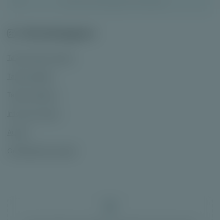
Inhoudsopgave
Tarzan demo spelen
Tarzan details
Tarzan Casino’s
Info over Tarzan
Auteur
Gerelateerde spellen