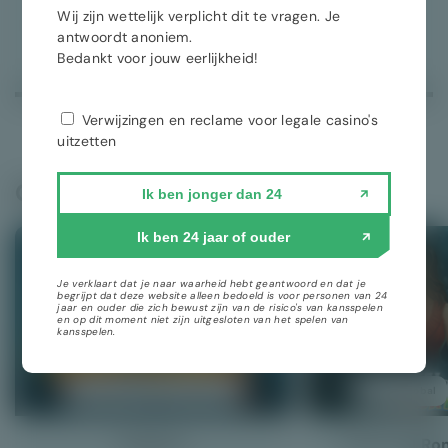
Nederlandse online kansspelmarkt. Met een
Wij zijn wettelijk verplicht dit te vragen. Je
wetenschappelijke kijk en gevoel voor wat een casino
antwoordt anoniem.
speler wil, draagt hij bij aan een leuke en veilige
Bedankt voor jouw eerlijkheid!
spelomgeving.
Verwijzingen en reclame voor legale casino's
Datum toegevoegd:
13 januari 2022
uitzetten
Gerelateerde spellen
Ik ben jonger dan 24
Ik ben 24 jaar of ouder
Je verklaart dat je naar waarheid hebt geantwoord en dat je
begrijpt dat deze website alleen bedoeld is voor personen van 24
jaar en ouder die zich bewust zijn van de risico's van kansspelen
en op dit moment niet zijn uitgesloten van het spelen van
kansspelen.
Games Global
Microgaming
Games Global
Dragonz
Immortal R