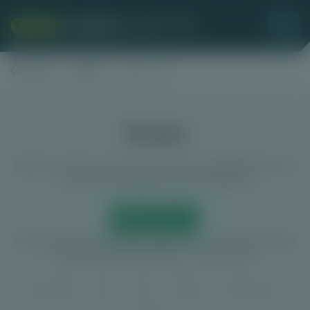
Home
Spellen
Tarzan
Tarzan
Slinger van boom naar boom en ga voor de gigantische wins
in deze jackpot gokkast van Microgaming.
Meld je aan
Microgaming (games global) spellen zijn in Nederland helaas
nog niet gratis beschikbaar in Demo mode.
Special Wild
Jungle
Jackpot
Multiplier
Free spins bonus