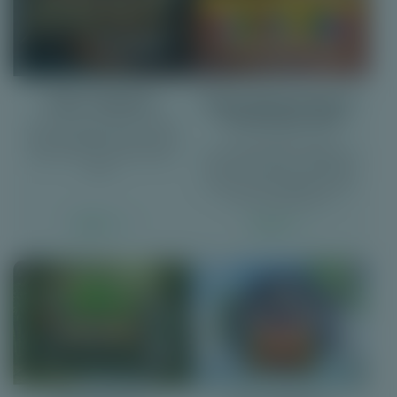
Hades Gigablox
Robo Santas Factory:
A Christmas Tale
In de grimmige onderwereld
vallen megasymbolen op het
In het atelier van de
scherm van 2x2 tot wel 6x6
kerstrobots valt tot 5.000x de
groot.
inzet te verdienen. De Robo
Santas Factory gokkast komt
met cascading wins.
Spelen
Spelen