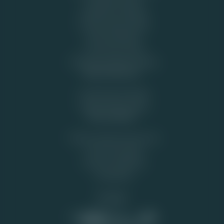
Blackjack strategie
Casino gratis spelen
Bonus Kalender
Free spins casino
Bonussen zonder storting
Speel Bewust
Verantwoord Spelen
Klacht online casino
Informatief:
Neem contact met ons op
Over Top Casino
Privacy Verklaring
Disclaimer
Socials