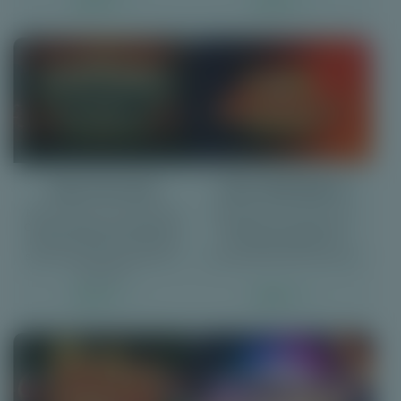
Spelen
Spelen
Dog Town Deal
Joker Wild Blaster
Neem plaats in het Dog Town
Klassieke fruitmachine van
Casino! Verzamel waardevolle
Stakelogic met gokoptie,
kaartcombinaties in de free
vermenigvuldigers en
spins bonus om multipliers te
expanderende wild-symbolen
verdienen.
Spelen
Spelen