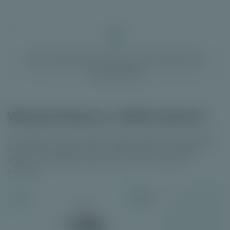
Gokken moet leuk blijven. Speel voor je plezier. Gokken is geen
manier om geld te verdienen. Stel limieten in, neem pauzes en speel
alleen met geld dat je kunt missen. Hulp nodig of zelftest doen?
OpenOverGokken.nl
Wanted Dead or a Wild Casino's
De volgende casino's hebben allemaal spellen van Hacksaw
Gaming. Als je zoekt naar een online casino met Wanted
Dead or a Wild, kijk dan eerst bij een van de casino's
hieronder:
8.2
1
2