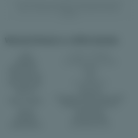
Alle casinospellen zijn kansspelen. Dit betekent dat je geen invloed
hebt op de uitkomst. Elke nieuwe inzet heeft telkens dezelfde
winkans. Er bestaat geen strategie om consistent te winnen met
kansspelen.
Wanted Dead or a Wild details
Inzet:
€ 0,20 - € 100,00
Winlijnen:
15 manieren om te winnen
Max RTP:
96.38%
Volatiliteit:
Hoog
Max. winst:
€ 1.250.000,00
Spelsoort:
Video slots
Expanding symbols
,
Special Wild
,
Eigenschappen:
Multiplier
,
Free spins bonus
Thema's:
Wilde westen
Software:
Hacksaw Gaming
Releasedatum:
29 september 2021