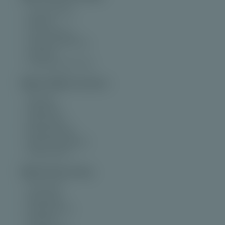
>
Hot Spin Deluxe
>
Spinions
>
Lucky Valentine
>
Casino On the House
>
Van Gogh
>
The Paying Piano Club
Meer
Wilde westen
>
Wanted 5
>
Sheriff Colt
>
Dead or Alive
>
Black River Gold
>
Dead or Alive: Saloon
>
Dead or Alive 2
Meer
Bonus Buy
>
Punk Rocker
>
Spring Tails
>
Serengeti Kings
>
Fat Santa