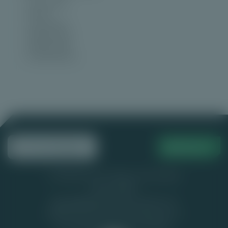
>
Summer Bling
>
Pirots X
>
Lucky Fridays
>
Ali Baba's Luck
>
Crabby's Gold
>
Pink Elephants 2
Inhoudsopgave
Speel mee
Alles over de beste legale online casino's
in Nederland met uitleg van de leukste
casino spellen.
Top-Casino.nl
heeft de juryprijs voor
website van het jaar 2025 gewonnen in
de categorie casino's en loterijen!