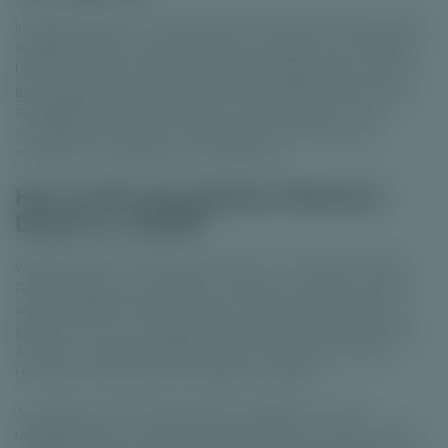
In Wanted Dead or a Wild schotelt Hacksaw Gaming spelers
dodelijke duels en spannende trein overvallen voor. Wanted
Dead or a Wild is een hoge variantie gokautomaat met een
goed uitgewerkt Wilde Westen thema. Speltechnisch heeft
de gokkast voldoende te bieden. Wat dacht je van drie
verschillende free spins bonus games, expanderende
symbolen en bandieten met multipliers?
Hoe werkt de gokkast Wanted
Dead or a Wild?
Wanted Dead or a Wild speelt zich af in het Wilde Westen.
Grafisch gezien ziet dit spel er wellicht wat anders uit dan
andere spellen binnen dit thema. Hacksaw Gaming heeft
gekozen voor een ‘schilderachtige’ stijl met donkere kleuren.
Je komt de schilderachtige visuals ook tegen op andere
Hacksaw Gaming slots als Gladiator Legends.
Je speelt op een 5x5 grid met 15 winlijnen. Voor een
uitbetaling zijn 3 of meer identieke symbolen op een winlijn