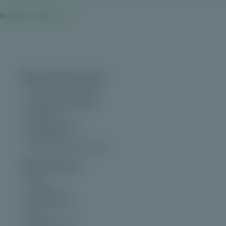
Bekijk alle spellen
Meer
Infinity Reels
>
Dragon's Fire: INFINIREELS
>
Gods of Gold Infinireels
>
Beastwood
>
Thor Infinity Reels
>
Martian Miner
>
Tiki Infinity Reels Megaways
Meer
Oosters
>
Sinbad
>
Dragon Chase
>
Sword Of Khans
>
Lights
>
Panda's Fortune 2