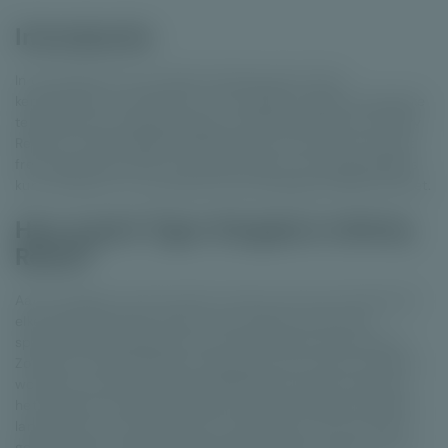
Introductie
In de Chinese tuin van Relax Gaming staan fraaie
kersenbomen in volle bloei. In het midden staat een klassieke
tempel met een bijzonder grid: je speelt namelijk met Infinity
Reels! De Tiger Kingdom gokkast komt tevens met een leuke
free spins bonus (incl. buy optie) waar je vermenigvuldigers
kunt verdienen. De maximale winst bedraagt 23.918x de inzet.
Hoe werkt Tiger Kingdom Infinity
Reels?
Aan het begin van dit avontuur start je met een 3x3 grid. Bij
elke winnende draai wordt er een nieuwe rol aan het
speelveld toegevoegd door het Infinity Reels mechanisme.
Zodra een niet winnende combinatie op de rollen verschijnt,
worden je winsten bij elkaar opgesteld en ga je terug naar
het 3x3 grid. De lage symbolen en premium tijger symbolen
landen stuk voor stuk op een rol perkament. Je kunt al een
gokje wagen op Tiger Kingdom Infinity Reels vanaf 0,20 per