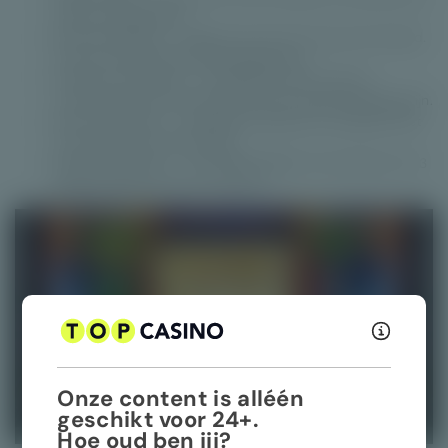
teller wordt gereset.
Scroll symbolen - voegen een extra rij toe aan het grid.
Dit kan maximaal tweemaal gebeuren.
Collector symbolen - verzamelen alle contante
muntwaarden die momenteel op de rollen aanwezig zijn.
Payer symbolen - verhogen maximaal 3 symbolen met
de waarde die hij zelf bezit.
Sniper symbolen - vermenigvuldigen de waardes van 3
geldsymbolen met x2, x3 of x4.
Onze content is alléén
geschikt voor 24+.
Hoe oud ben jij?