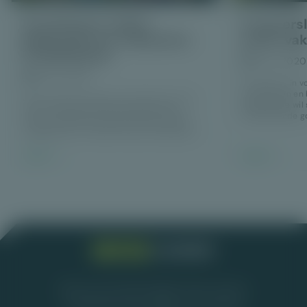
De 25 beste online
9 zomersl
gokkasten en videoslots
echte va
in Nederland
11 jun 2020
30 jul 2026
De zomer is in v
zonnebaden en 
Wat zijn op dit moment de 25 beste online
gokspelletje wil
slots in Nederland? Bij de legale online
onderstaande g
casino’s worden duizenden unieke spellen
tintje checken. 
aangeboden. Om daar de beste videoslots
top-9 samenges
uit te filteren, kan als speler behoorlijk
uitdagend zijn.
Lezen
Lezen
Daarom houden wij voor jou maandelijks bij
wat de beste slots zijn. Niet op basis van
onze persoonlijke voorkeur, maar op basis
van onderbouwde data. We tonen jou hoe we
dat doen en welke 25 videoslots en
gokkasten op dit moment het meest populair
zijn in de Nederlandse casino’s.
Alles over de beste legale online casino's
in Nederland met uitleg van de leukste