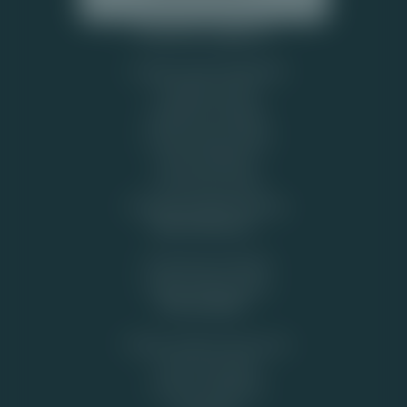
Populaire pagina's
Legaal casino Nederland
Roulette tactiek
Blackjack strategie
Casino gratis spelen
Bonus Kalender
Free spins casino
Bonussen zonder storting
Speel Bewust
Verantwoord Spelen
Klacht online casino
Informatief:
Neem contact met ons op
Over Top Casino
Privacy Verklaring