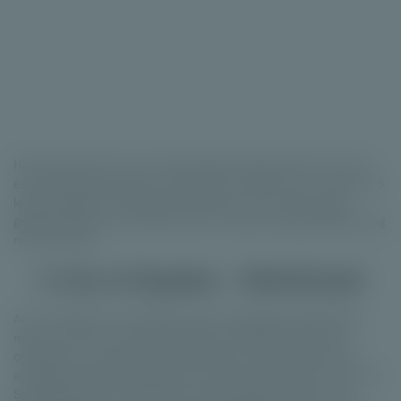
Hoewel Poker Face van Lady Gaga strikt genomen niet over
een potje pokeren gaat, mag het toch zeker niet in onze top 5
leukste liedjes over gokken ontbreken. Dit nummer blijft
gegarandeerd in je hoofd zitten en maakt elk gokspelletje nog
net wat leuker.
3. Ace of Spades - Motörhead
Ace of Spades van de Britse heavymetalband Motörhead
mag in onze top 5 leukste liedjes over gokken zeker niet
ontbreken. Het snelle, stevige nummer vormt de perfecte
achtergrondmuziek tijdens een spannend kansspel. In Ace of
Spades gaat het natuurlijk over de schoppen aas als een