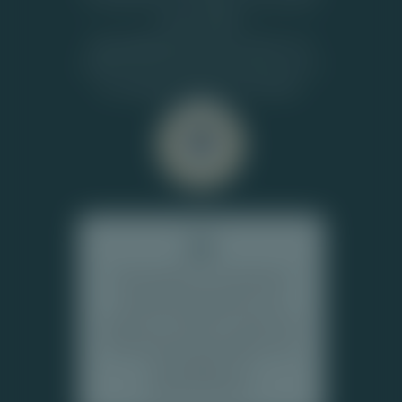
casino spellen.
Top-Casino.nl
heeft de juryprijs voor
website van het jaar 2025 gewonnen in
de categorie casino's en loterijen!
Online gokken is in Nederland
uitsluitend toegestaan voor
spelers van 18 jaar en ouder. Wij
ondersteunen geen gokken door
minderjarigen en
jongvolwassenen.