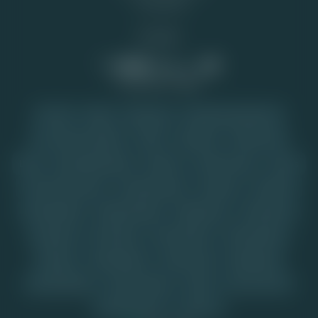
Disclaimer
Socials
Populaire tags
Arcade
Bingo
Blackjack
Klassieke gokkasten
Live casino spellen
Poker
Roulette
Video slots
Blog
Cascading Reels
Nieuws
Cluster pays
Craps
Free spins bonus
Fruitautomaat
Jackpot
Juridisch
Kaartspellen
Mega Moolah
Megaways
Onderzoek
Populaire
Promoties
Punto Banco
Rechtszaken
Respins
Tafelspellen
Casino tips
Wetgeving
Gokspelletjes
Crash Games
Plinko
Pick and Win
Clicker games
Columns