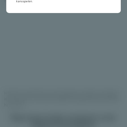
myself / But better me than being a fool for someone else.
kansspelen.
Hoewel je natuurlijk nooit moet gokken om geld te verdienen,
is dit nummer toch zeker heerlijke achtergrondmuziek tijdens
het spelen.
Nog meer leuke nummers voor
tijdens het gokken