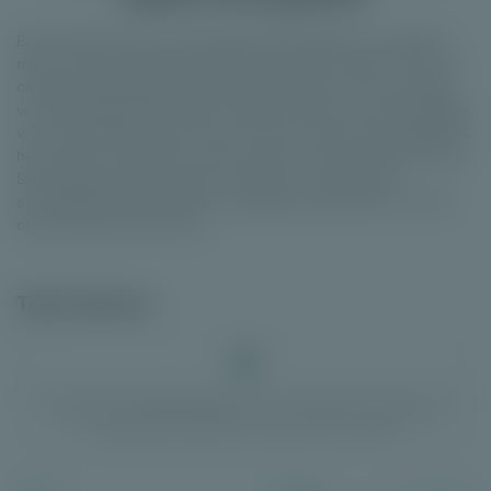
Bovenstaande top 5 zijn allemaal leuke liedjes over gokken,
maar er zijn natuurlijk nog veel meer leuke nummers over dit
onderwerp gemaakt. Denk bijvoorbeeld aan Viva Las Vegas
van Elvis Presley, Blackjack van Ray Charles en Casino Boogie
van The Rolling Stones. Als je dit soort nummers graag tijdens
het spelen in het online casino luistert, heb je dus veel keuze.
Stel je eigen playlist samen en geniet van passende
achtergrondmuziek tijdens je volgende potje poker of spins
op je favoriete online slot.
Top Casino's
Wij kunnen een vergoeding krijgen als jij je aanmeldt via een link op onze
website. Dit heeft geen gevolgen voor jou als speler. De aanbieders
hebben geen invloed op de content op onze website.