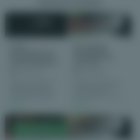
Onderzoek artikelen
Neemt
Zijn maximale
gokverslaving toe
speellimieten
na regulering van
wenselijk? Duits
online kansspelen ?
onderzoek
01 dec 2022
15 sep 2022
Gokken is mede door de
Duitsland is een land dat
legalisering van online
wat de kansspelmarkt in
kansspelen gemakkelijk
veel opzichten op
geworden. Top-Casino
Nederland lijkt. In Duitsland
onderzoekt of gokverslaving
is er voor gekozen om een
Lezen
Lezen
toeneemt wanneer een
maximale speellimiet in te
online kansspelmarkt
stellen van 1000 Euro per
virtueel haar deuren opent.
maand. In Nederland mag
Gezien het feit dat er nog
de speler nu nog zelf zijn
niet veel data bekend is in
limiet bepalen. Dit
Nederland en de markt
onderzoek over maximale
relatief gezien nog kort
speellimieten is daarom erg