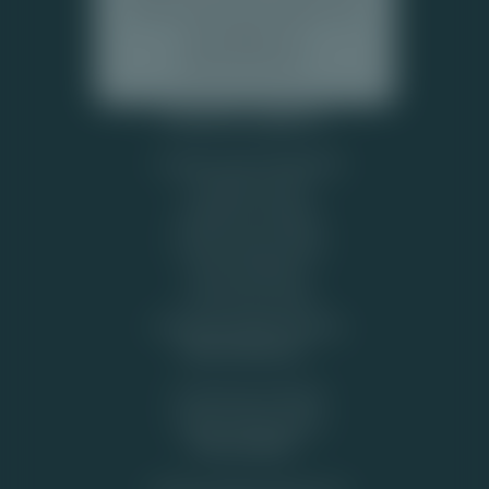
ondersteunen geen gokken door
minderjarigen en
jongvolwassenen.
Populaire pagina's
Legaal casino Nederland
Roulette tactiek
Blackjack strategie
Casino gratis spelen
Bonus Kalender
Free spins casino
Bonussen zonder storting
Speel Bewust
Verantwoord Spelen
Klacht online casino
Informatief: