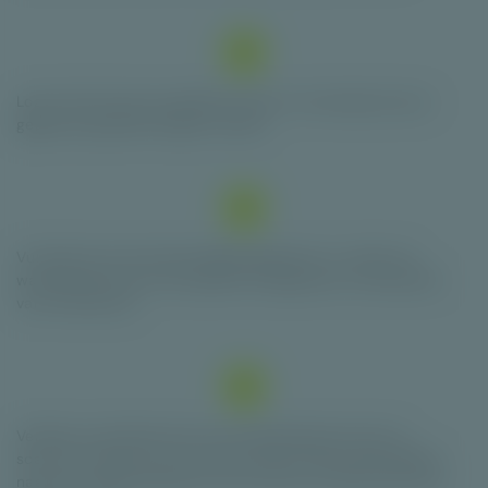
Log in bij de door jou gekozen bank en bevestig dat jouw
gegevens gedeeld mogen worden.
Vul daarna de extra gevraagde gegevens in, maak een
wachtwoord aan en accepteer de algemene voorwaarden
van Hommerson.
Verifieer je identiteit door een identiteitsdocument te
scannen. Hiervoor kun je met een QR-code overschakelen
naar een mobiel apparaat. Het scannen verloopt dan heel