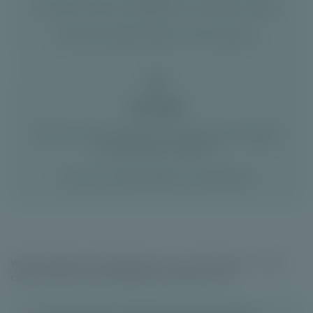
Hommerson heeft een hulpgedeelte met algemene vragen.
Kijk eerst bij de FAQ voordat je contact opneemt.
Live chat
De live-chat is de snelste optie. Je krijgt vrijwel onmiddellijk
een medewerker te spreken.
Live chat is 24/7 beschikbaar in het Nederlands.
We beoordelen de klantenservice van Hommerson in deze
casino review met een
9,5
door minpunten voor: