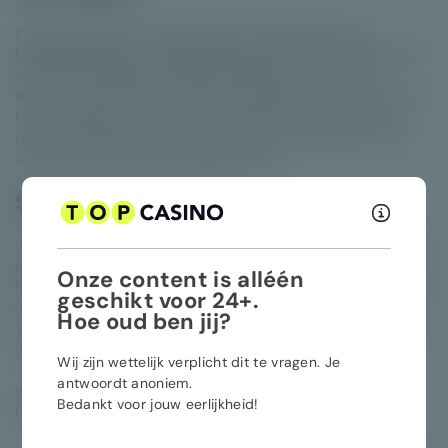
In het live casino van Hommerson vind je spellen van
Evolution Gaming
en
Pragmatic Play Live
. Dat betekent dat je
in het live casino game shows zoals Crazy Time, Sweet
Bonanza Candyland en Monopoly Big Baller kunt spelen. Ook
live tafelspellen zijn volop aanwezig. Kies onder andere uit
roulette, blackjack en baccarat in diverse varianten. Er zijn
ook een aantal Nederlandstalige tafels.
Sportsbook
Op dit moment kun je bij Hommerson Casino online nog geen
sportweddenschappen afsluiten. Dat is opvallend, want het
Onze content is alléén
bedrijf ontving op 20 mei 2025 van de Kansspelautoriteit een
geschikt voor 24+.
vergunning voor het aanbieden van sportweddenschappen.
Hoe oud ben jij?
Tot nu toe is er echter nog geen sportsbook gelanceerd. We
verwachten wel dat dit binnenkort zal gaan gebeuren.
Wij zijn wettelijk verplicht dit te vragen. Je
antwoordt anoniem.
In deze casino review beoordelen we het spelaanbod van
Bedankt voor jouw eerlijkheid!
Hommerson Casino met een
5,5
door aftrekpunten voor: