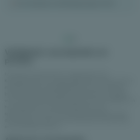
het ontbreken van Whatsapp support (0,5).
10
Veiligheid, voorwaarden en
privacy
Hommerson Casino heeft een vergunning van de
Kansspelautoriteit. Het vergunningsnummer is 1831. Dit houdt
natuurlijk in dat zij veelvuldig getest zijn en aan meerdere
betrouwbaarheidsonderzoeken onderworpen zijn. Dit geldt
voor het verantwoord spelen beleid, als voor de veiligheid van
het spelsysteem en de betrouwbaarheid van de
spelproviders. Er kan dus bij voorhand wel gesteld worden
dat Hommerson Casino met het doorstaan van deze testen
een betrouwbaar casino is.