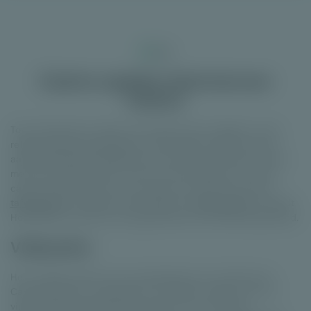
5.5
Casino spellen Hommerson
Casino
Toen Hommerson Casino net online kwam, hadden ze een
relatief beperkt spelaanbod. Ondertussen hebben ze het
aanbod behoorlijk uitgebreid en vind je bij dit online casino
meer dan 3250 slots en meer dan 550 spellen in het live
casino. Daarnaast zijn er ook nog een aantal first person
tafelspellen
en spellen zoals Slingo en
crash games
. Zo biedt
Hommerson Casino een erg gevarieerd en breed spelaanbod.
Videoslots
Het overgrote deel van het spelaanbod van Hommerson
Casino bestaat uit videoslots. Ze hebben spellen van zo'n
vijfentwintig verschillende providers in hun aanbod