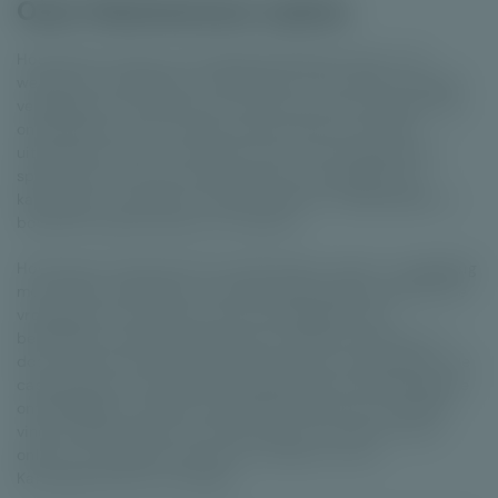
Over Hommerson casino
Hommerson Casino is een gerenommeerde naam in de
wereld van kansspelen. In Nederland vind je diverse fysieke
vestigingen van Hommerson, die stuk voor stuk populair zijn
onder spelers. Elk van deze casino's biedt een unieke
uitstraling, charme en karakter. Of je nu een beginnende
speler bent of al veel ervaring hebt op het gebied van
kansspelen, Hommerson Casino biedt een toegankelijke en
boeiende speelervaring voor iedereen.
Hommerson Casino kent een rijke historie, zeker in vergelijking
met andere aanbieders. Hun geschiedenis gaat terug tot de
vroege jaren van de 20e eeuw. Ooit begonnen als
bescheiden onderneming, heeft de familie Hommerson er
door de jaren heen een prominente naam van gemaakt in de
casinowereld. Ze hebben slim ingespeeld op technologische
ontwikkelingen. Hoewel Hommerson Casino zijn oorsprong
vindt in 1956, hebben ze sinds 2023 hun licentie om ook
online hun diensten online aan te bieden van de
Kansspelautoriteit ontvangen.