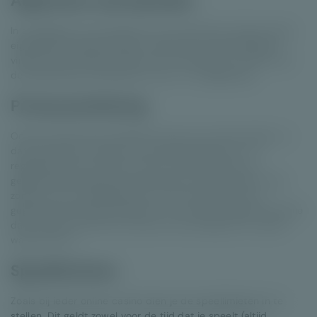
Algemene voorwaarden
In de algemene voorwaarden van Hommerson Casino staan
eigenlijk geen gekke dingen. Daarbij zijn ze gemakkelijk te
vinden op de website. Alles wat ze opnemen is conform de
de Nederlandse standaard en wet- en regelgeving.
Privacyverklaring
Ook hier staan alle verplichte punten erin. Wat prettig is, is
dat Hommerson Casino ook de toepasselijk wet- en
regelgeving even toelicht, samen met de doelen van
gegevensverwerking. Dit doen lang niet alle partijen, maar
zorgt wel voor duidelijkheid over het 'waarom' van de
gegevensverwerking. Daarbij is er veel persoonlijke informatie
dat verwerkt wordt. Het is dan wel zo prettig om te weten
waarom dit is.
Speellimieten
Zoals bij ieder online casino dien je de speellimieten in te
stellen. Dit geldt zowel voor de tijd dat je speelt (altijd