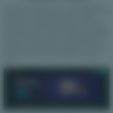
De website van Hommerson Casino is direct herkenbaar en
werkt prettig. De website heeft een donkere achtergrond met
gele, paarse en turquiose details. Dit ziet er rustig en
aantrekkelijk uit. De gekleurde details zorgen ervoor dat het
casino direct een eigenzinnige uitstraling heeft. De website
werkt bovendien snel en het is eenvoudig om naar de diverse
delen van het casino te navigeren. Op de homepage vind je
een greep uit het spelaanbod, maar je klikt ook snel door
naar andere delen van het casino. Bovendien is er een grote
zoekbalk aanwezig, waardoor je gemakkelijk vindt wat je
zoekt.