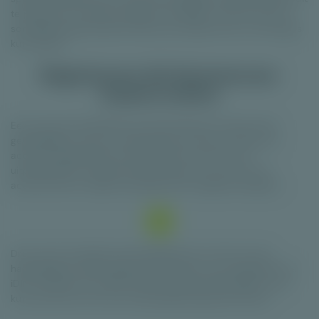
te proberen, voordat je begint met spelen. Ook is het voor
sommige spelers jammer dat je de website niet in het Engels
kunt zetten.
Registreren bij Hommerson
Casino online
Een account aanmaken kan bij Hommerson Casino heel
gemakkelijk en snel. Je hebt binnen een paar minuten je
account aangemaakt en geverifieerd. Toen we dit
uitprobeerden, verliep het erg soepel en snel. Om een
account aan te maken doorloop je de volgende stappen.
Druk op de turquiose knop 'Registreren' en kies uit een
handmatige of iDIN registratie. Wij kozen voor registratie via
iDIN. Dit gaat het snelste. Mocht je geen iDIN hebben, dan
kun je dus ook voor een handmatige registratie kiezen.