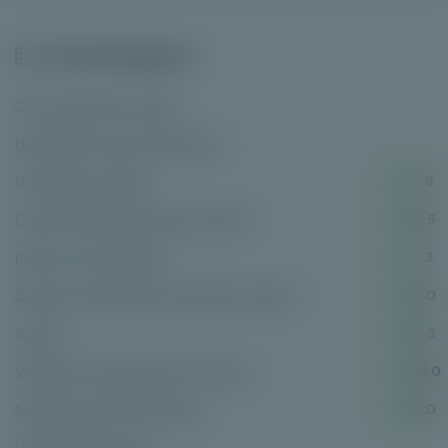
Inhoudsopgave
Over Hommerson casino
Handige info over Hommerson
Hommerson website
7.8
Casino spellen Hommerson Casino
5.5
Bonus en voorwaarden
7.3
Storten en Uitbetalen Hommerson Casino
8.0
Support
9.5
Veiligheid, voorwaarden en privacy
10.0
Spelerservaring en klachten
8.0
Veelgestelde vragen