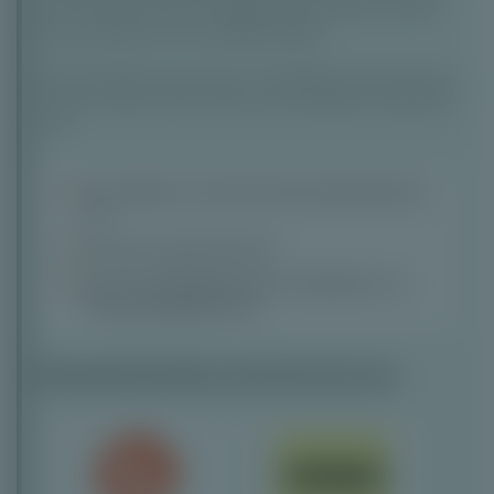
op die manier dus wel mogelijk te zijn, maar het online
casino maakt het wel onnodig moeilijk.
We beoordelen het storten en uitbetalen bij Hommerson
Casino in deze casino review met een
8
door minpunten
voor:
het hebben van slechts één betaalmethode
(1).
storten vanaf € 10 (0,5).
het niet makkelijk kunnen uitbetalen van
kleine bedragen (0,5).
Betaalmethoden bij Hommerson