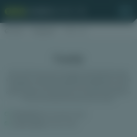
Home
Betaalopties
Trustly
Trustly
Met Trustly kan je snel via je eigen internetbankieren geld
overboeken. De gebruiksvriendelijke betaalmethode wint aan
populariteit en wordt bij steeds meer webshops én online
casino’s gebruikt. Op dit moment is de dienst beschikbaar in
ruim 29 verschillende landen binnen Europa.
Releasedatum:
26 september 2019
Laatste update:
18 maart 2026