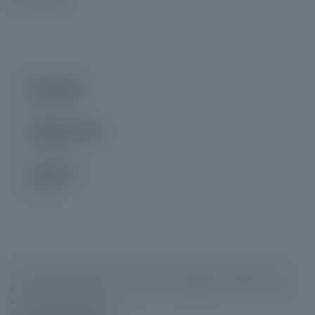
Storting
min. €10
Uitbetaling
0-1 dag
Kosten
Gratis
Let op: deze informatie kan per casino verschillen. Bij uitbetalen van
grotere bedragen kunnen er extra controles gedaan worden. Hierdoor
kan uitbetalen langer duren.