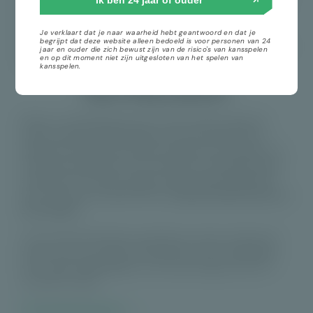
staat en je binnen een minuut kunt spelen bij je favoriete
casino. Wil je jouw winst laten uitbetalen? Houd er dan
rekening mee dat niet elk casino Trustly accepteert als
Je verklaart dat je naar waarheid hebt geantwoord en dat je
begrijpt dat deze website alleen bedoeld is voor personen van 24
opnamemethode. Je kunt dan wel een bedrag storten via
jaar en ouder die zich bewust zijn van de risico's van kansspelen
en op dit moment niet zijn uitgesloten van het spelen van
deze betaaloptie, maar niet innen.
kansspelen.
Pay n Play casino's
Nieuw in casinoland zijn Pay n Play casino's, gewone
online casino's waarbij je geen account hoeft aan te
maken! Dit zorgt ervoor dat je supersnel kunt spelen. En
niet alleen dat gaat snel, ook storten en uitbetalen gaat
supersnel. Pay n Play casino's maken allemaal gebruik
van Trustly als betaalmethode.
Lees hier meer over Pay n
Play casino's
.
Let op, deze informatie verschilt per casino. Check het
casino voor de correcte informatie over de uitbetaling.
Voor snelle uitbetalingen is het vaak nodig om een id-
controle te doen.
Alle betaalmethoden