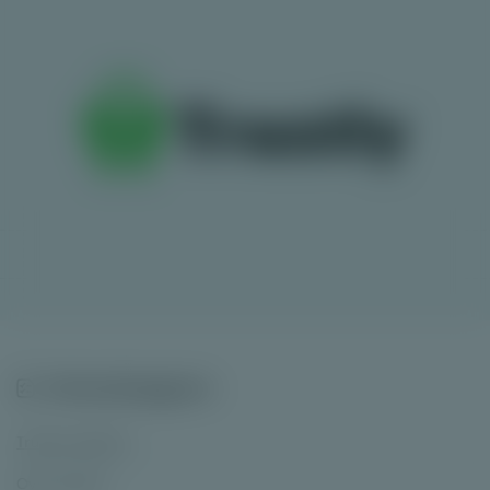
Inhoudsopgave
Trustly casino's
Over Trustly