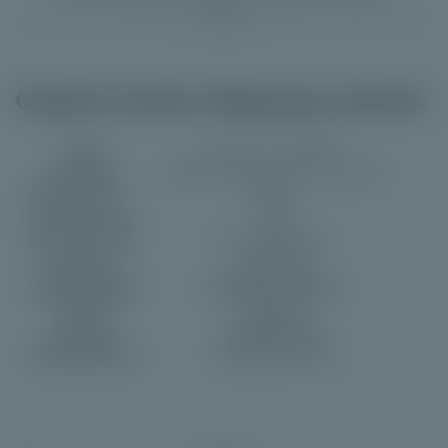
winkans. Er bestaat geen strategie om consistent te winnen met
kansspelen.
Captain Kraken Megaways details
Inzet:
€ 0,20 - € 240,00
Winlijnen:
200704 manieren om te winnen
Max RTP:
96.55%
Volatiliteit:
Hoog
Max. winst:
€ 1.200.000,00
Spelsoort:
Video slots
Eigenschappen:
Megaways
,
Respins
Thema's:
Avontuur
Software:
Pragmatic Play
Releasedatum:
1 september 2025