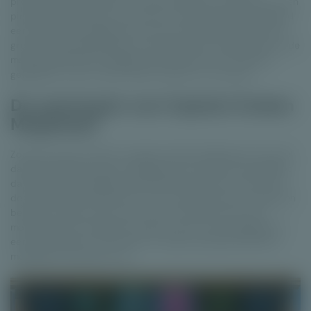
provider Pragmatic Play. In dit spel stap je aan boord van een
piratenschip en ga je op avontuur. Terwijl op de achtergrond
een kanon wordt afgevuurd, wordt jouw aandacht naar het
grote speelveld getrokken. Draai winnende combinaties op de
maximaal 200.704 mogelijke winmanieren of win directe
geldprijzen met de cash collect feature van dit spel.
De spelregels van Captain Kraken
Megaways
Zoals de naam al zegt is Captain Kraken Megaways een spel
dat gebruikmaakt van het Megaways principe. Dat betekent
dat het aantal mogelijke winmanieren per beurt verschilt. In
deze slot kunnen rollen één en zes maximaal zeven symbolen
bevatten. Rollen twee, drie, vier en vijf kunnen per stuk
maximaal acht symbolen bevatten door de toevoeging van
een horizontale rol. Dat levert in totaal maximaal 200.704
mogelijke winmanieren op.