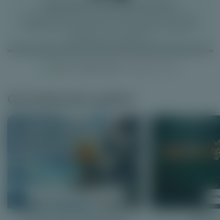
Review door
Lidewij Boessenkool
Lidewij Boessenkool heeft van haar passies haar werk
gemaakt door zowel te kunnen schrijven als igaming
spelletjes uit te proberen.
Datum toegevoegd:
21 augustus 2025
Gerelateerde spellen
Games Global
Alchemy Gaming
Net