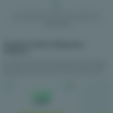
Gokken moet leuk blijven. Speel voor je plezier. Gokken is geen
manier om geld te verdienen. Stel limieten in, neem pauzes en speel
alleen met geld dat je kunt missen. Hulp nodig of zelftest doen?
OpenOverGokken.nl
Captain Kraken Megaways
Casino's
De volgende casino's hebben allemaal spellen van Pragmatic
Play. Als je zoekt naar een online casino met Captain Kraken
Megaways, kijk dan eerst bij een van de casino's hieronder:
9.1
1
2