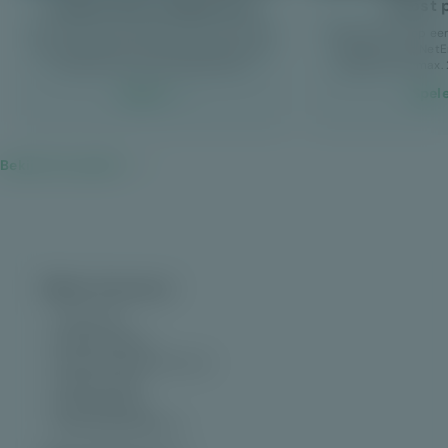
Captain Bones Big Bounty
Ghost 
Ga in deze avontuurlijke video slot samen
Bereid je voor op e
met de kapitein op zoek naar de buit en
avontuur met NetEn
bereid je voor op plunderfeesten.
gokkast met max. 
Spelen
Spel
Bekijk alle spellen
Meer
Avontuur
>
2 Million B.C.
>
Shield of Athena
>
Gonzo’s Treasure Hunt Live
>
Crabby's Gold
>
Wild Expedition
>
Black Gold Megaways