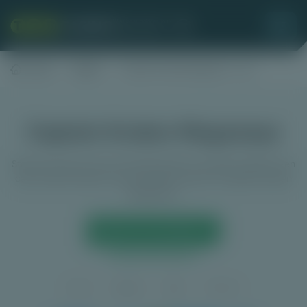
Home
Spellen
Captain Kraken Megaways
Captain Kraken Megaways
Stap aan boord van een piratenschip en ontdek tumbles, een
cash collect feature en een respin functie in Captain Kraken
Megaways.
Speel voor echt geld
Speel gratis demo
Avontuur
Megaways
Respins
Video slots