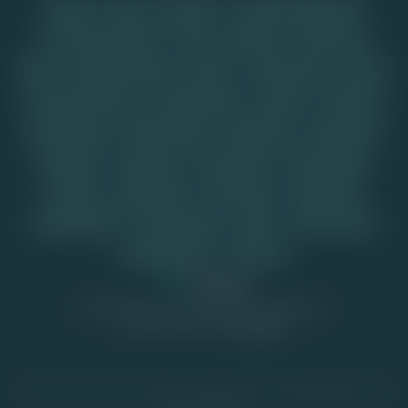
Arcade
Bingo
Blackjack
Klassieke gokkasten
Live casino spellen
Poker
Roulette
Video slots
Blog
Cascading Reels
Nieuws
Cluster pays
Craps
Free spins bonus
Fruitautomaat
Jackpot
Juridisch
Kaartspellen
Mega Moolah
Megaways
Onderzoek
Populaire
Promoties
Punto Banco
Rechtszaken
Respins
Tafelspellen
Casino tips
Wetgeving
Gokspelletjes
Crash Games
Plinko
Pick and Win
Clicker games
Columns
Wat vind jij van Top-Casino.nl? Laat een
review achter op
Trustpilot
De content op Top-Casino.nl mag niet worden gedeeld met