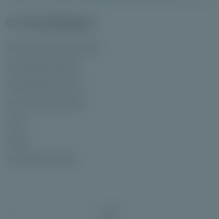
Inhoudsopgave
Double Stacks demo spelen
Double Stacks details
Double Stacks Casino’s
Info over Double Stacks
Video
Auteur
Gerelateerde spellen