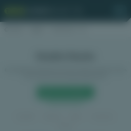
Home
Spellen
Double Stacks
Double Stacks
Een klassieke fruitmachine met retro-vibes van Netent waarin
de free spins bonus Stacked Wilds bevat.
Speel voor echt geld
Speel gratis demo
Special Wild
Fruitautomaat
Multiplier
Free spins bonus
Video slots