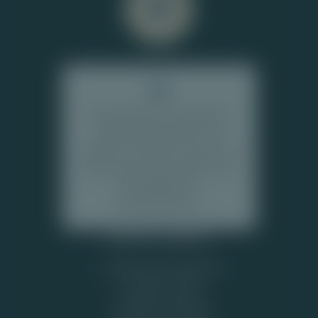
Online gokken is in Nederland
uitsluitend toegestaan voor
spelers van 18 jaar en ouder. Wij
ondersteunen geen gokken door
minderjarigen en
jongvolwassenen.
Populaire pagina's
Legaal casino Nederland
Roulette tactiek
Blackjack strategie