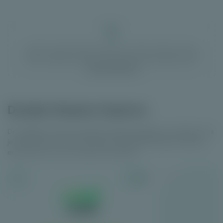
Gokken moet leuk blijven. Speel voor je plezier. Gokken is geen
manier om geld te verdienen. Stel limieten in, neem pauzes en speel
alleen met geld dat je kunt missen. Hulp nodig of zelftest doen?
OpenOverGokken.nl
Double Stacks Casino's
De volgende casino's hebben allemaal spellen van Netent. Als
je zoekt naar een online casino met Double Stacks, kijk dan
eerst bij een van de casino's hieronder:
9.1
1
2