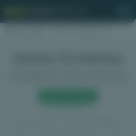
Home
Spellen
Elements: The Awakening
Elements: The Awakening
In de Netent gokkast met Avalanche mechanisme staan de
vier basiselementen vuur, water, lucht en aarde centraal.
Speel voor echt geld
Speel gratis demo
Respins
Sci-fi / Space
Special Wild
Cascading Reels
Free spins bonus
Video slots