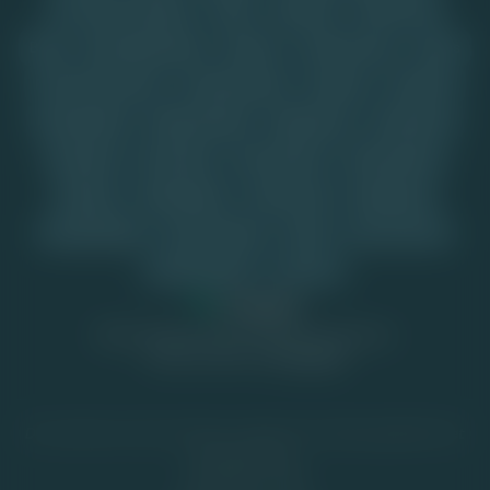
Live casino spellen
Poker
Roulette
Video slots
Blog
Cascading Reels
Nieuws
Cluster pays
Craps
Free spins bonus
Fruitautomaat
Jackpot
Juridisch
Kaartspellen
Mega Moolah
Megaways
Onderzoek
Populaire
Promoties
Punto Banco
Rechtszaken
Respins
Tafelspellen
Casino tips
Wetgeving
Gokspelletjes
Crash Games
Plinko
Pick and Win
Clicker games
Columns
Wat vind jij van Top-Casino.nl? Laat een
review achter op
Trustpilot
De content op Top-Casino.nl mag niet worden gedeeld met
minderjarigen.