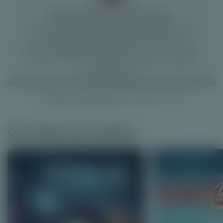
Review door
Paul van Deursen
Paul is expert op het gebied van kansspelen en de
Nederlandse online kansspelmarkt. Met een
wetenschappelijke kijk en gevoel voor wat een casino
speler wil, draagt hij bij aan een leuke en veilige
spelomgeving.
Datum toegevoegd:
23 december 2021
Gerelateerde spellen