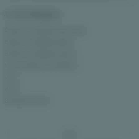
Inhoudsopgave
Elements: The Awakening demo spelen
Elements: The Awakening details
Elements: The Awakening Casino’s
Info over Elements: The Awakening
Video
Auteur
Gerelateerde spellen