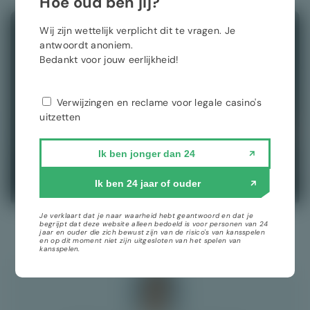
Hoe oud ben jij?
Wij zijn wettelijk verplicht dit te vragen. Je
antwoordt anoniem.
Bedankt voor jouw eerlijkheid!
Verwijzingen en reclame voor legale casino's
Bekijk introductie video
uitzetten
Ik ben jonger dan 24
Ik ben 24 jaar of ouder
Je verklaart dat je naar waarheid hebt geantwoord en dat je
begrijpt dat deze website alleen bedoeld is voor personen van 24
jaar en ouder die zich bewust zijn van de risico's van kansspelen
en op dit moment niet zijn uitgesloten van het spelen van
kansspelen.