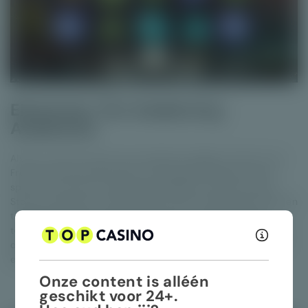
Elements: The Awakening
Avalanche
Als je in 1 spin vier keer een avalanche triggert, kom je in de
Free Fall bonusronde terecht. Hier krijg je sowieso 10 free
spins en er zijn vier modes beschikbaar: Fire Storm, Earth
Storm, Wind Storm en Water Storm. Elke mode heeft zijn eigen
te gekke wilds die unieke dingen doen. In welke mode je
terecht komt, hangt af van welke energie je het meeste hebt
opgespaard. Dit is een heel tof element die het spel net dat
extra beetje spanning geeft.
Onze content is alléén
geschikt voor 24+.