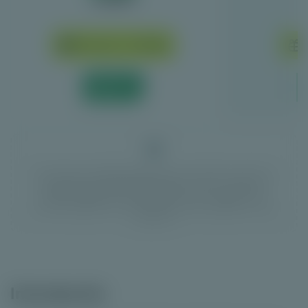
€10 gratis + €100
K
Speel
Wij kunnen een vergoeding krijgen als jij je aanmeldt via een link op
onze website. Dit heeft geen gevolgen voor jou als speler. De
aanbieders hebben geen invloed op de content op onze website.
Bonussen alleen voor nieuwe spelers van 24+. Algemene- en
bonusvoorwaarden zijn van toepassing. Wat kost gokken jou? Stop
op tijd. 18+
Introductie