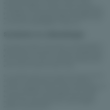
sfeervolle achtergrond. Je speelt in totaal met 4.096
winmanieren. Inzetten kan vanaf 10 cent tot maximaal €100
per draaibeurt. De Transylvania Night of Blood gokkast heeft
een theoretisch uitbetalingspercentage van 95.76%, dit ligt
net iets onder het gemiddelde van video slots.
Symbolen en uitbetalingen
De premium symbolen van Red Tiger's Transylvania Night of
Blood bestaan uit een revolver, een mes, een kandelaar, een
glas met bloed en knoflook. Zes identieke symbolen betalen
3x tot 8x de inzet uit. Voor een winnende combinatie heb je
altijd minimaal 3 dezelfde symbolen nodig.
De vrouwelijke vampier met het witte haar fungeert als Wild.
Zij stapt in voor alle andere symbolen om jou aan een
winnende combinatie te helpen. Zodra een betaalsymbool op
één van de middelste vier rollen gebeten wordt, zal deze
transformeren tot een Vampire Wild. De wild-symbolen
worden in deze casino game enkel en alleen getriggerd
middels de speciale feature.