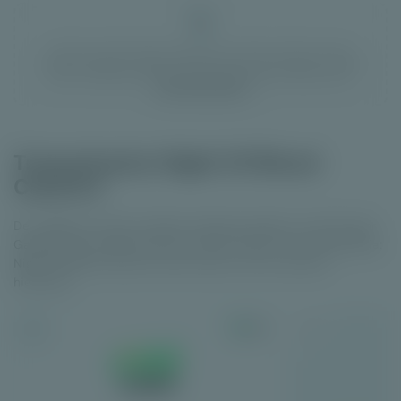
Gokken moet leuk blijven. Speel voor je plezier. Gokken is geen
manier om geld te verdienen. Stel limieten in, neem pauzes en speel
alleen met geld dat je kunt missen. Hulp nodig of zelftest doen?
OpenOverGokken.nl
Transylvania: Night Of Blood
Casino's
De volgende casino's hebben allemaal spellen van Red Tiger
Gaming. Als je zoekt naar een online casino met Transylvania:
Night Of Blood, kijk dan eerst bij een van de casino's
hieronder:
9.1
1
2