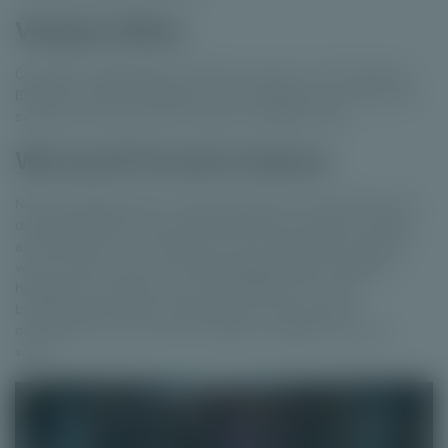
Vampire Bites
Op geheel willekeurige momenten kunnen 2 tot 10 Vampire
Bites ten tonele verschijnen op de middelste vier rollen. Alle
symbolen op deze rollen worden vervolgens Wild.
Werewolf Scratch feature
Naast vampieren zijn er ook weerwolven in het spel! Net als
de Vampire Bites kan de Werewolf Scratch feature random
actief worden. Er verschijnen 2 tot 10 symbolen op de één
van de rollen met een vermenigvuldiger. Deze multipliers
hebben een waarde van x2 tot maximaal x10. Is het
betreffende symbool onderdeel van een winnende
combinatie? Dan wordt de multiplier toegepast op jouw
winst.