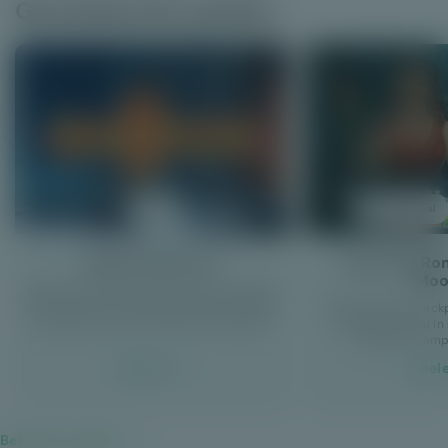
Gerelateerde spellen
Netent
Games Global
Blood Suckers 2
Immortal R
Moo
Betreed het kasteel der vampiers en ga op
jacht naar wins in deze sequel van Netent's
De Mega Moolah jackp
populairste online video slot aller tijden.
zijn populair. Nu i
iconische vamp
Spelen
Spel
Bekijk alle spellen