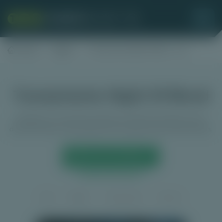
Home
Spellen
Transylvania: Night Of Blood
Transylvania: Night Of Blood
Vampiers en weerwolven gaan de strijd met elkaar aan in
deze Red Tiger casino game met 3 gratis spins bonusrondes.
Speel voor echt geld
Speel gratis demo
Griezel
Multiplier
Free spins bonus
Video slots