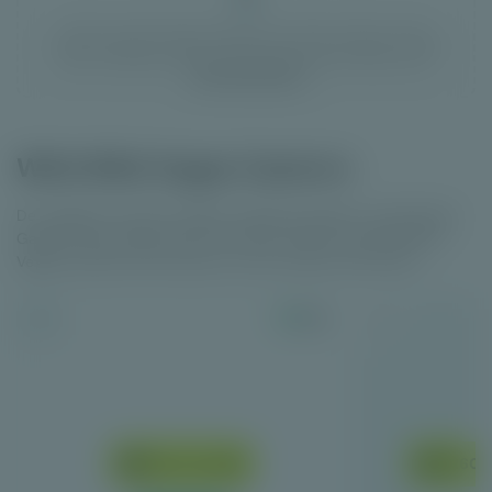
Gokken moet leuk blijven. Speel voor je plezier. Gokken is geen
manier om geld te verdienen. Stel limieten in, neem pauzes en speel
alleen met geld dat je kunt missen. Hulp nodig of zelftest doen?
OpenOverGokken.nl
Wild Wild Vegas Casino's
De volgende casino's hebben allemaal spellen van Booming
Games. Als je zoekt naar een online casino met Wild Wild
Vegas, kijk dan eerst bij een van de casino's hieronder:
8.6
1
2
Kies bonus
€260 e