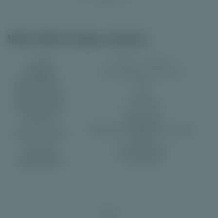
Wild Wild Vegas details
Inzet:
€ 0,20 - € 20,00
Winlijnen:
20 manieren om te winnen
Max RTP:
96%
Volatiliteit:
Hoog
Max. winst:
€ 20.198,00
Spelsoort:
Video slots
Gokfunctie
,
Multiplier
,
Free spins
Eigenschappen:
bonus
Software:
Booming Games
Releasedatum:
15 juli 2021