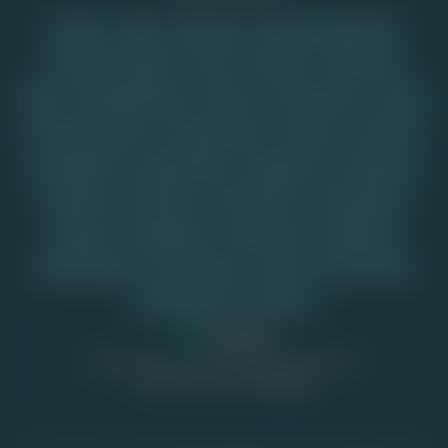
Arcade
Bingo
Blackjack
Klassieke gokkasten
Live casino spellen
Poker
Roulette
Video slots
Blog
Cascading Reels
Nieuws
Cluster pays
Craps
Free spins bonus
Fruitautomaat
Jackpot
Juridisch
Kaartspellen
Mega Moolah
Megaways
Onderzoek
Populaire
Promoties
Punto Banco
Rechtszaken
Respins
Tafelspellen
Casino tips
Wetgeving
Gokspelletjes
Crash Games
Plinko
Pick and Win
Clicker games
Columns
Wat vind jij van Top-Casino.nl? Laat een
review achter op
Trustpilot