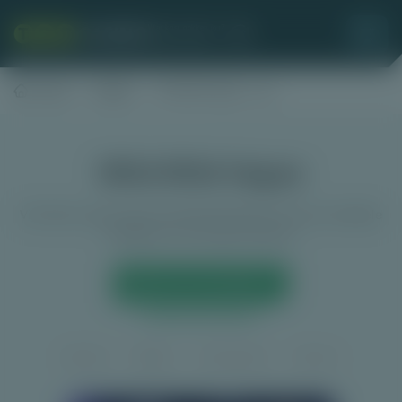
Home
Spellen
Wild Wild Vegas
Wild Wild Vegas
Vijf rollen casino spel van Booming Games met een dubbele
minigame en free spins feature.
Speel voor echt geld
Speel gratis demo
Gokfunctie
Multiplier
Free spins bonus
Video slots