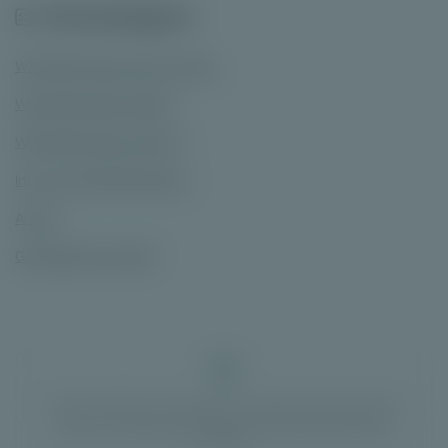
Inhoudsopgave
Wild Wild Vegas demo spelen
Wild Wild Vegas details
Wild Wild Vegas Casino’s
Info over Wild Wild Vegas
Auteur
Gerelateerde spellen
Alle casinospellen zijn kansspelen. Dit betekent dat je geen invloed
hebt op de uitkomst. Elke nieuwe inzet heeft telkens dezelfde
winkans. Er bestaat geen strategie om consistent te winnen met
kansspelen.