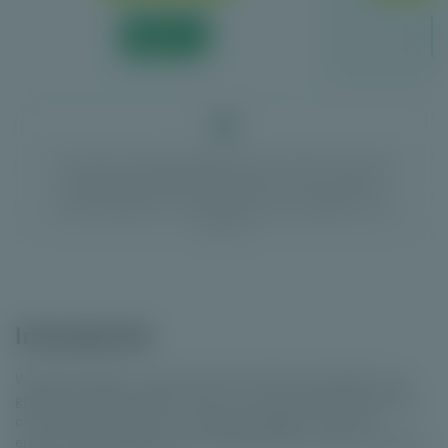
Speel
Wij kunnen een vergoeding krijgen als jij je aanmeldt via een link op
onze website. Dit heeft geen gevolgen voor jou als speler. De
aanbieders hebben geen invloed op de content op onze website.
Bonussen alleen voor nieuwe spelers van 24+. Algemene- en
bonusvoorwaarden zijn van toepassing. Wat kost gokken jou? Stop
op tijd. 18+
Introductie
Wild Wild Vegas is, zoals de naam al doet vermoeden, een
gokkast met een Vegas-thema. In dit casinospel draait alles
om het bemachtigen van vermenigvuldigers, waarmee
enorme winsten kunnen worden gewonnen waar je als speler