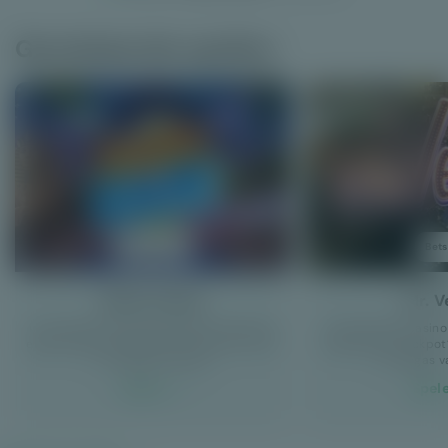
Gerelateerde spellen
ELK Studios
Bets
Book of Sam
Mr. 
In de video slot van ELK Studios maakt de
Op zoek naar casino
eigenzinnige trollenfamilie uit Electric Sam
progressieve Jackpot
Las Vegas onveilig!
Mr. Vegas v
Spelen
Spel