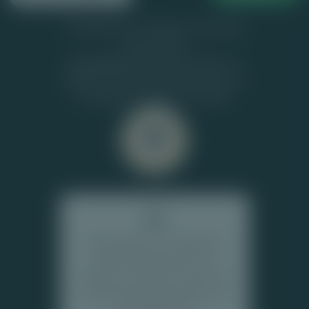
Alles over de beste legale online casino's
in Nederland met uitleg van de leukste
casino spellen.
Top-Casino.nl
heeft de juryprijs voor
website van het jaar 2025 gewonnen in
de categorie casino's en loterijen!
Online gokken is in Nederland
uitsluitend toegestaan voor
spelers van 18 jaar en ouder. Wij
ondersteunen geen gokken door