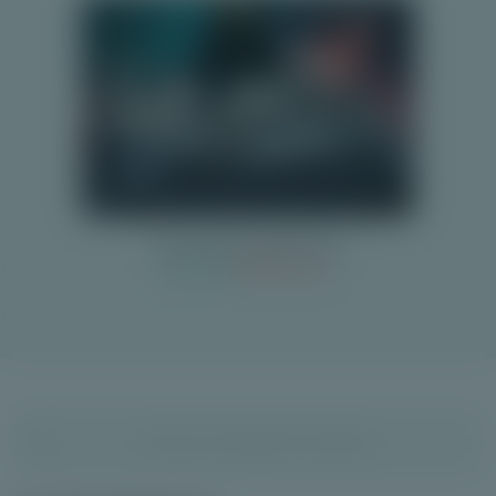
Wat vind jij van Wish Master
Leuk
Niet leuk