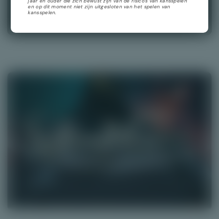
jaar en ouder die zich bewust zijn van de risico's van kansspelen
en op dit moment niet zijn uitgesloten van het spelen van
kansspelen.
Bekijk introductie video