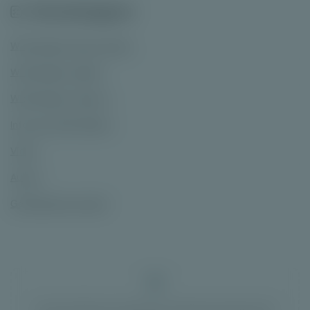
Inhoudsopgave
Wish Master demo spelen
Wish Master details
Wish Master Casino’s
Info over Wish Master
Video
Auteur
Gerelateerde spellen
Alle casinospellen zijn kansspelen. Dit betekent dat je geen invloed