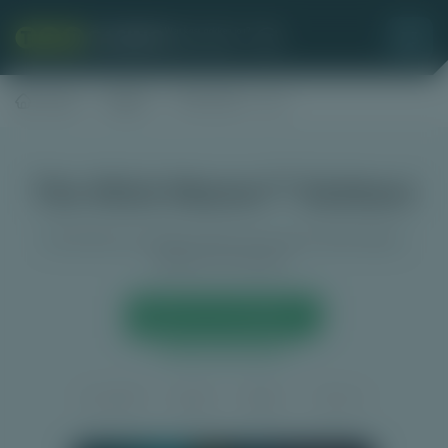
Home
Spellen
Wish Master
The Wish Master™ Gokkast
Wij wensen jou hoge winsten toe met de Wish Master
gokkast van Netent.
Speel voor echt geld
Speel gratis demo
Special Wild
Sprookjes
Multiplier
Video slots