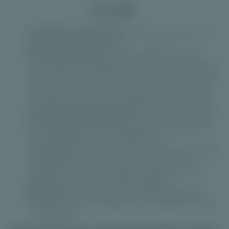
De zaak
De partijen in deze zaak zijn
: Geanonimiseerde partij
(eiser) en Medium Rare NV.
De eis in deze zaak
: Eiser vordert Medium Rare te
veroordelen om het affiliate programma te herstellen in
de zin dat eiser onbelemmerd zijn 1st tier commissie kan
opnemen zoals hij kon doen tot 11 juni 2021 en hem zijn
2nd en 3rd tier commissie periodiek uit te betalen en
het affiliate programma vervolgens in stand te houden.
De uitspraak in deze zaak
: Deze uitspraak is gewezen
door het gerecht in eerste aanleg van Curaçao. In dit
geval had Medium Rare chatberichten
overgelegd,waarmee het casino voldoende aannemelijk
had gemaakt dat zij door de fraude aanzienlijke
financiële schade heeft geleden. Hierdoor mocht de
affiliate overeenkomst worden opgezegd.
De kosten
: De vordering van eiser wordt afgewezen.
Eiser wordt in de proceskosten veroordeeld ter hoogte
van Naƒ 1.500.