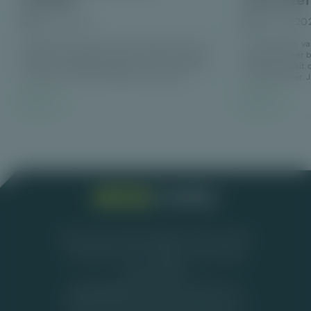
casino?
Toto lote
10 jan 2024
30 aug 20
Spelen bij een online casino hoort leuk te zijn,
De rechtbank v
dat dit niet altijd het geval is blijkt wel uit de
verplicht meer b
praktijk. De afgelopen jaren zijn verschillende
zaak die draait
online casino’s, zowel legale casino's als
medewerkster. J
illegale, voor de rechter gesleept door
medewerkster na
spelers in de hoop geld terug te eisen. Maar
ontslagen, omda
Lezen
Lezen
wanneer heeft een casino rechtszaak kans
fraude met lott
van slagen?
vrouw is deze be
heeft bij de rec
billijke vergoed
Alles over de beste legale online casino's
in Nederland met uitleg van de leukste
casino spellen.
Top-Casino.nl
heeft de juryprijs voor
website van het jaar 2025 gewonnen in