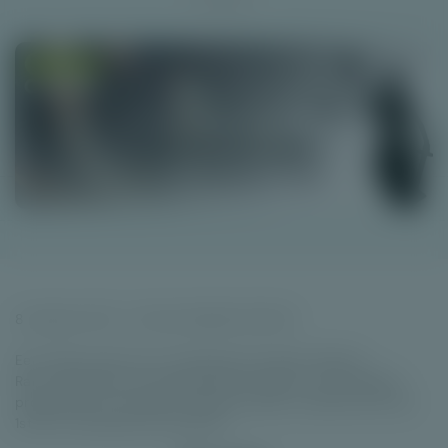
8 oktober 2021 - ECLI:NL:OGEAC:2021:213
Een speler spant een rechtszaak aan tegen Medium
Rare, exploitant van de gokwebsite Stake, om het affiliate
programma te herstellen zodat de speler onbelemmerd zijn
1st tier commissie kan opnemen.