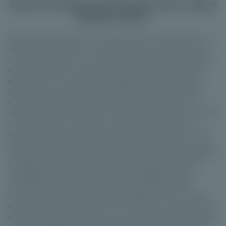
Samenvatting rechtszaak Eiser tegen
Medium Rare
Medium Rare exploiteert het online casino www.stake.com.
Het biedt gokspellen en sportsbetting aan. Eiser heeft in juni
2019 bij het casino een account geopend. Naderhand heeft
eiser onder andere namen andere accounts bij het casino
geopend. Eiser is vervolgens toegetreden tot het affiliate
programma van Medium Rare. Gebaseerd daarop ontving
eiser commissies indien hij nieuwe spelers aanbracht. In
september 2020 heeft eiser meermaals verzocht zijn toegang
tot de gokspelen te blokkeren, zodat hij alleen nog kon
deelnemen aan sportsbetting. Ingaande februari 2021 heeft
eiser Medium Rare verweten dat het casino misbruik van zijn
verslaving heeft gemaakt. Medium Rare heeft daaropvolgend
de affiliate overeenkomst met eiser beëindigd, nadat zij
constateerde dat eiser zijn affiliate status gebruikt voor
matchfixing bij het sportsbetting en dat Medium Rare
daardoor aanzienlijke schade heeft geleden. Ook is Medium
Rare gestopt met het betalen van commissies. Eiser stelt dat
Medium Rare de deelname van eiser aan het affiliate program