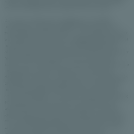
zonder deugdelijke reden heeft beëindigd. Naar aanleiding
van het voormelde kwam het geschil voor de rechter.
De rechter oordeelt dat de opzegging van de affiliate
overeenkomst in beginsel mogelijk is indien daarvoor een
zwaarwegende grond bestaat en er een opzegtermijn in acht
wordt genomen, dan wel dat de opzegging gepaard gaat met
het aanbod tot betaling van een schadevergoeding. Het
affiliate programma wordt gekenmerkt doordat de deelnemer
nieuwe spelers aanbrengt voor de duur dat die nieuwe
spelers in het casino gokken. Het casino heeft dus baat bij de
inspanningen van eiser. Het ligt niet in de rede dat een
dergelijke overeenkomst, met effecten voor een lange termijn,
plotseling kan worden beëindigd. Echter, in dit geval heeft
eiser fraude gepleegd waardoor Medium Rare financiële
schade heeft geleden. Er was immers sprake van matchfixing
en oplichting. Hierbij is het echter wel noodzakelijk om te
benadrukken dat matchfixing niet verboden is en dat het
gebruik maken daarvan niet vanzelfsprekend mag leiden tot
een onmiddellijke beëindiging van de betaling van provisies.
Er moet een deugdelijke afweging worden verricht van de
betrokken belangen. In dit geval had Medium Rare