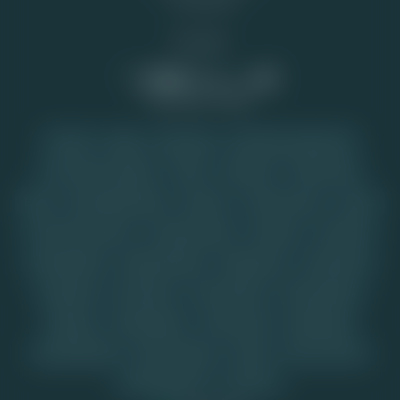
Disclaimer
Socials
Populaire tags
Arcade
Bingo
Blackjack
Klassieke gokkasten
Live casino spellen
Poker
Roulette
Video slots
Blog
Cascading Reels
Nieuws
Cluster pays
Craps
Free spins bonus
Fruitautomaat
Jackpot
Juridisch
Kaartspellen
Mega Moolah
Megaways
Onderzoek
Populaire
Promoties
Punto Banco
Rechtszaken
Respins
Tafelspellen
Casino tips
Wetgeving
Gokspelletjes
Crash Games
Plinko
Pick and Win
Clicker games
Columns