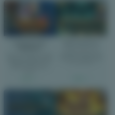
Christmas Carol
Gods of Secrecy
Megaways
Gods of Secrecy van
Stakelogic: een leuke online
De drie Kerst geesten brengen
videoslot met hoge variantie
spelers een bezoekjes in deze
en een hoge RTP!
Megaways video slot met
200.704 manieren om te
winnen.
Spelen
Spelen