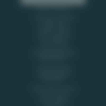
Populaire pagina's
Legaal casino Nederland
Roulette tactiek
Blackjack strategie
Casino gratis spelen
Bonus Kalender
Free spins casino
Bonussen zonder storting
Speel Bewust
Verantwoord Spelen
Klacht online casino
Informatief:
Neem contact met ons op
Over Top Casino
Privacy Verklaring