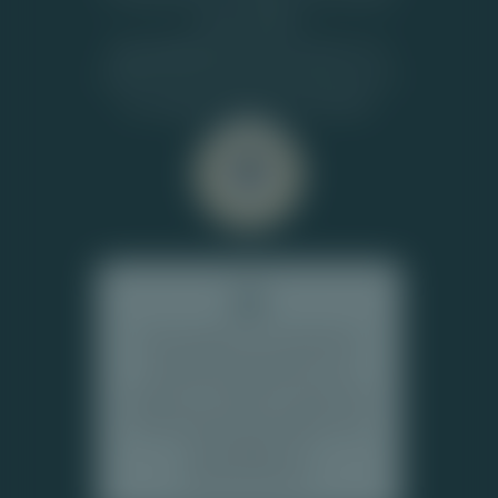
casino spellen.
Top-Casino.nl
heeft de juryprijs voor
website van het jaar 2025 gewonnen in
de categorie casino's en loterijen!
Online gokken is in Nederland
uitsluitend toegestaan voor
spelers van 18 jaar en ouder. Wij
ondersteunen geen gokken door
minderjarigen en
jongvolwassenen.