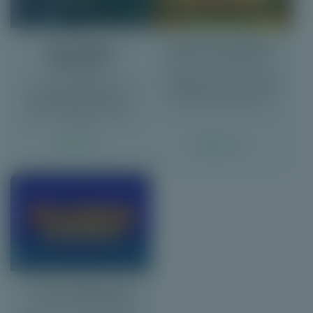
Expendables
Book of Cleopatra
Megaways
Book of Cleopatra: Super
Stake Edition is een slot van
Casino spelletje van
Stakelogic in de (inmiddels
Stakelogic gebaseerd op de
welbekende) Egypte stijl.
door Sylvester Stallone
geregisseerde actiefilm uit
2010.
Spelen
Spelen
5 Lions Megaways
Fans van de ‘5 Lions saga’