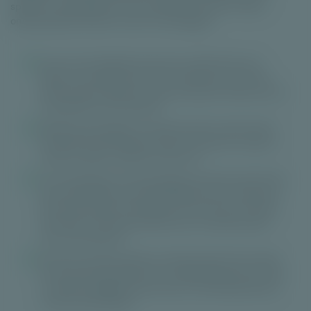
spelen, is afhankelijk van verschillende factoren. Neem
onderstaande factoren mee in je afweging.
Door de verhoogde inzet kan je saldo flink snel
dalen. Een inleg van € 0,40 in plaats van € 0,20
lijkt een klein verschil, maar als je pech hebt kan het
je speelduur flink inkorten.
Bekijk de spelregels of de Bonus Bet invloed heeft
op de RTP van het spel. Soms is dit wel zo, maar in
andere spellen maakt het niets uit.
Hoe interessant is het basisspel van deze slot? Haal
je al veel plezier uit het basisspel? Dan is de Bonus
Bet optie minder interessant. Zit de actie van deze
slot echt in de bonusronde? Dan is de Bonus Bet
juist interessanter.
Wat kost de Bonus Bet en hoeveel meer kans maak
je op de bonusronde? Een verdubbeling van je inzet
is minder ingrijpend dan als je 5x de basisinzet per
ronde moet betalen.