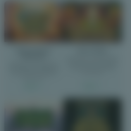
Runner Runner
Rise of Maya
Megaways
Deze Netent video slot neemt
je mee naar een mysterieuze
Stakelogic presenteert een
tempel van de oude Maya
fruitautomaat met Megaways
beschaving.
mechanisme en een gratis
spins bonus.
Spelen
Spelen