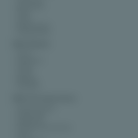
>
Riches of Robin
>
Sinbad
>
The Wiz
>
Rainbow Jackpots
>
Wonderland Wilds
Meer
Respins
>
Spinions
>
Holiday Spirits
>
Fruitoids
>
Joker Pro
>
Barbershop
>
Miss Wildfire
Meer
Free spins bonus
>
Absolute Super Reels
>
Hot Spin Deluxe
>
Ali Baba's Luck
>
Who Wants To Be A Millionaire
>
Pirots X