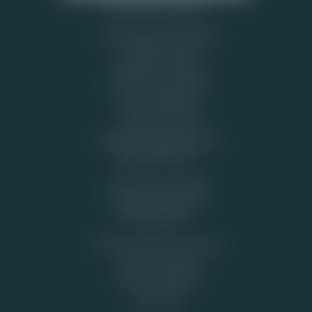
Populaire pagina's
Legaal casino Nederland
Roulette tactiek
Blackjack strategie
Casino gratis spelen
Bonus Kalender
Free spins casino
Bonussen zonder storting
Speel Bewust
Verantwoord Spelen
Klacht online casino
Informatief:
Neem contact met ons op
Over Top Casino
Privacy Verklaring
Disclaimer