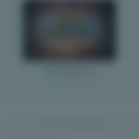
Wat vind jij van Wild Wishes
Leuk
Niet leuk