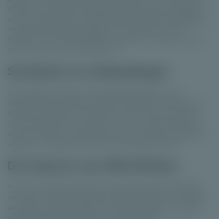
video slot met enkele interessante features zoals respins en
een free spins bonus. De Wild Wishes gokkast van
Playtech
heeft een klassieke opstelling van 5 rollen met 3 rijen
symbolen en 15 vaste winlijnen. Tijdens de free spins bonus
komt er een extra rij symbolen bij.
Symbolen en uitbetalingen
De symbolen bestaan uit de hoofdpersonages uit de
bekende Disney animatie. Aladdin, Jasmine en Jafar zijn de
premium symbolen in dit spel en leveren tussen de 300 en
750 munten op bij een draai van 5-of-a-kind. De geest uit
de fles is Wild en vervangt alle andere symbolen. Zwaarden,
slangen en edelstenen zijn de lower paying symbols.
De features van Wild Wishes
Hoe werkt de Wild Wishes casino game precies? Bovenaan
het scherm staan vijf magische, gouden lampen. Voor iedere
winnende combinatie gaat er een lamp branden en krijg je
een gratis respin. Het doel is om minimaal vier