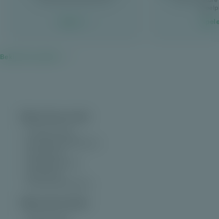
speelpl
Spelen
Spel
Bekijk alle spellen
Meer
Bonus Bet
>
Hot4Shot Deluxe
>
Runner Runner Megaways
>
Rise of Maya
>
Wonderland Wilds
>
Mayan Rush
>
Super Joker Megaways
Meer
Sprookjes
>
Ali Baba's Luck