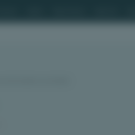
onussen
Spellen
Blog & Nieuws
Speel slim
Spe
c met wild symbolen en een Gamble
ie