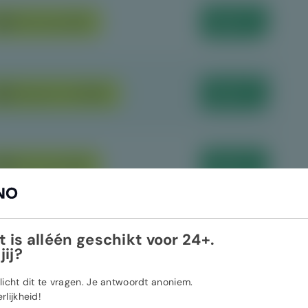
200 free spins
Speel
€25 gratis + €200
Speel
200 free spins
Speel
 een link op onze website. Dit heeft geen gevolgen voor jou als speler. De
 is alléén geschikt voor 24+.
website. Bonussen alleen voor nieuwe spelers van 24+. Algemene- en
jij?
jou? Stop op tijd. 18+
rplicht dit te vragen. Je antwoordt anoniem.
lijkheid!