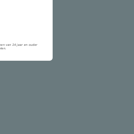
onen van 24 jaar en ouder
elen.