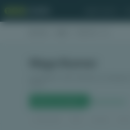
Legale casino's
B
Home
Spellen
Mega Runner
Mega Runner
Een klassieke 5-rollen fruitmachine van Stakelogi
feature.
Speel gratis demo
Speel voor echt geld
Klassieke gokkasten
Bonus Bet
Fruitautomaat
Gokfunct