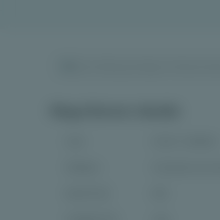
Alle casinospellen zijn kansspelen. Dit betekent dat je g
winkans. Er bestaat geen strategie om consistent te win
Mega Runner details
Inzet:
€ 0,20 - € 400,00
Winlijnen:
15 manieren om te
Max RTP:
95%
Volatiliteit:
Laag