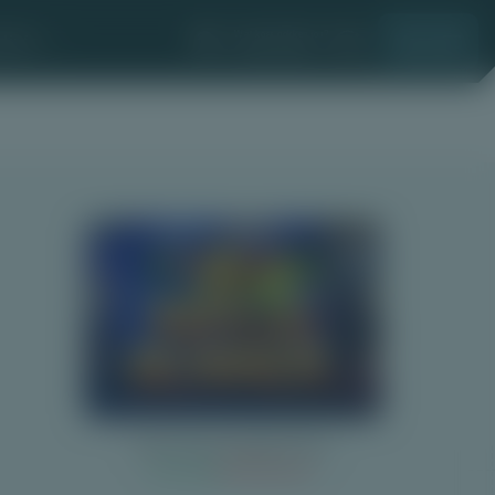
linfo
Meer
Wat vind jij van Mega Runner
Leuk
Niet leuk