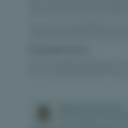
bel en de overige fruitsoorten zijn het minste geld 
tegen op de rollen indien je de Super Stake gebrui
winnende combinatie te komen. Daarnaast brengt de
Net als bij de fruitmachine
Mega Player
bevat ook 
moment op elke rol verschijnen en zorgt voor aantre
fungeren tevens als semi-wilds om winnende combi
De Gamble feature
Tot slot bevat de Mega Runner gokkast ook een Gam
winsten te verdubbelen middels een spel kop of munt.
Kies voor de optie
Collect
indien je liever verder spe
Review door
Andrea Larvin
Andrea Larvin is expert op het gebi
thema en Megaways slots weten An