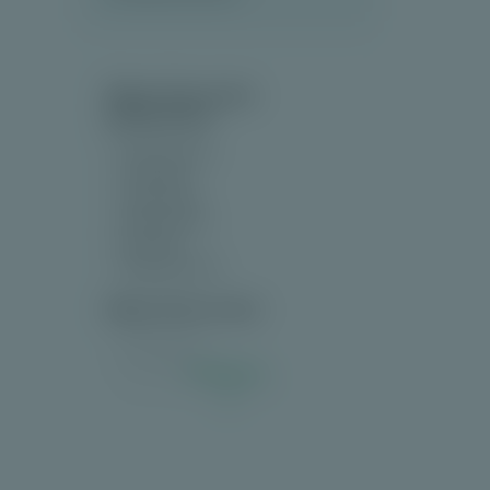
Meer
Klassieke
gokkasten
>
All Ways Fruits
>
Club 2000
>
Jumbo Joker
>
Nudge Runner
>
Fire Joker
>
Random Runner
Meer
Bonus Bet
>
Wild Wishes
>
Hot4Shot Deluxe
Uitklappen
>
Runner Runner Megaways
>
Rise of Maya
>
Wonderland Wilds
>
Mayan Rush