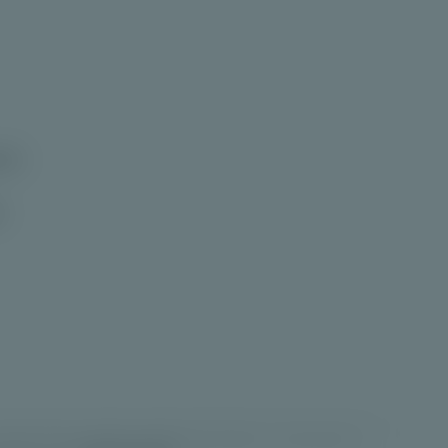
tie
n
is geen manier om geld te verdienen. Stel limieten in, neem pauzes en