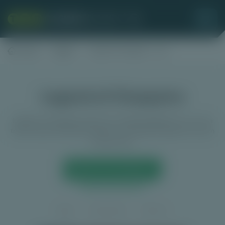
Home
Spellen
Legend of Cleopatra
Legend of Cleopatra
Legend of Cleopatra heeft een ongebruikelijke lay-out, een
toffe Double Wild Reel Feature en is grafisch gezien van een
hoog niveau.
Speel voor echt geld
Speel gratis demo
Egypte
Free spins bonus
Video slots