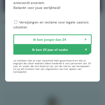
antwoordt anoniem.
Bedankt voor jouw eerlijkheid!
Free spins bonus
Verwijzingen en reclame voor legale casino's
uitzetten
Voor de free spins bonus heb je 3 of meer scatters in de
vorm van een scarabee nodig. Je start met 5 tot 15 gratis
Ik ben jonger dan 24
spins. Weet je tijdens de bonus feature opnieuw 2 of meer
scatters te op het scherm te krijgen? Dan ontvang je 2 tot 15
Ik ben 24 jaar of ouder
extra free spins. Tijdens de gratis spins van de Legend of
Cleopatra gokkast worden de rollen als het ware omgeklapt.
Je verklaart dat je naar waarheid hebt geantwoord en dat je
Dit zorgt ervoor dat je meer kans maakt op winnende
begrijpt dat deze website alleen bedoeld is voor personen van 24
combinaties. De Double Wild Reel Feature is ook actief
jaar en ouder die zich bewust zijn van de risico's van kansspelen
en op dit moment niet zijn uitgesloten van het spelen van
tijdens het bonusspel.
kansspelen.