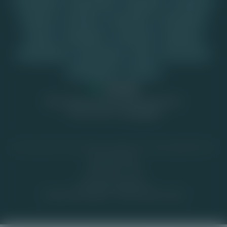
Kaartspellen
Mega Moolah
Megaways
Onderzoek
Populaire
Promoties
Punto Banco
Rechtszaken
Respins
Tafelspellen
Casino tips
Wetgeving
Gokspelletjes
Crash Games
Plinko
Pick and Win
Clicker games
Columns
Wat vind jij van Top-Casino.nl? Laat een
review achter op
Trustpilot
De content op Top-Casino.nl mag niet worden gedeeld met
minderjarigen.
OpenOverGokken.nl
Verantwoord Spelen
Klacht online casino