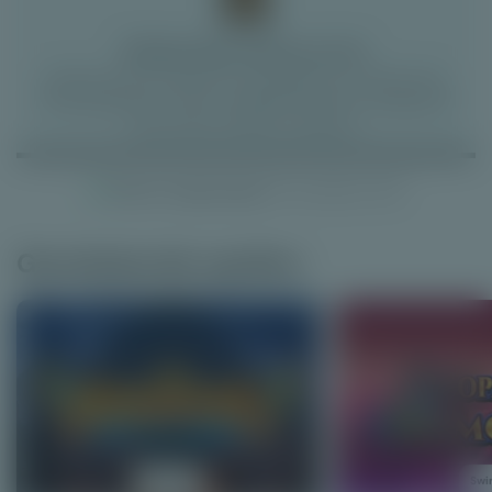
Review door
Andrea Larvin
Andrea Larvin is expert op het gebied van online slots.
Vooral gokkasten met een origineel thema en Megaways
slots weten Andrea te bekoren.
Datum toegevoegd:
30 november 2021
Gerelateerde spellen
Playtech
Swi