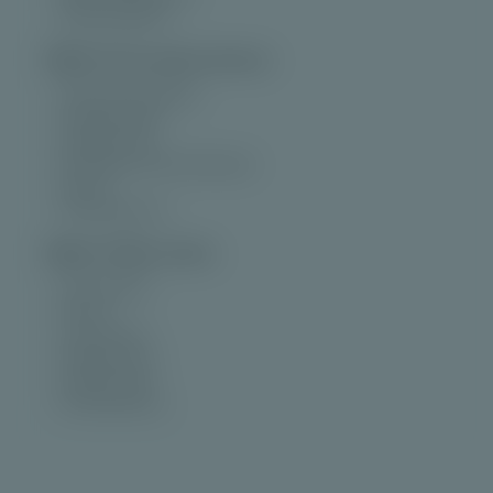
>
Slingo Cleopatra
Meer
Free spins bonus
>
Absolute Super Reels
>
Hot Spin Deluxe
>
Ali Baba's Luck
>
Who Wants To Be A Millionaire
>
Pirots X
>
Pink Elephants 2
Meer
Video slots
>
Summer Bling
>
Pirots X
>
Lucky Fridays
>
Ali Baba's Luck
>
Crabby's Gold
>
Pink Elephants 2