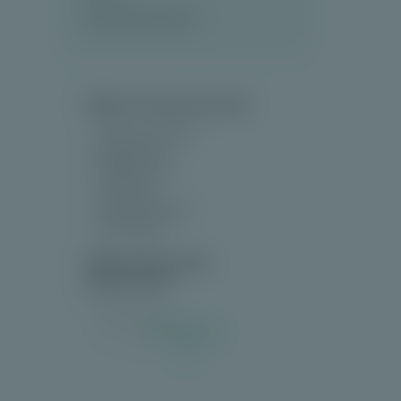
Gerelateerde spellen
Meer
Fruitautomaat
>
Sizzling 7s Fortune
>
Shining Hot 5
>
Wildfire Fruits
>
Fruit Lines
>
Fruit Lines Winter
>
Jumbo Joker
Meer
Klassieke
gokkasten
>
Mega Runner
>
All Ways Fruits
Uitklappen
>
Club 2000
>
Jumbo Joker
>
Nudge Runner