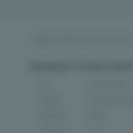
Alle casinospellen zijn kansspelen. Dit betekent dat je g
winkans. Er bestaat geen strategie om consistent te win
Multiplayer 4 Player detail
Inzet:
€ 0,20 - € 400,00
Winlijnen:
20 manieren om te 
Max RTP:
95.49%
Volatiliteit:
Laag