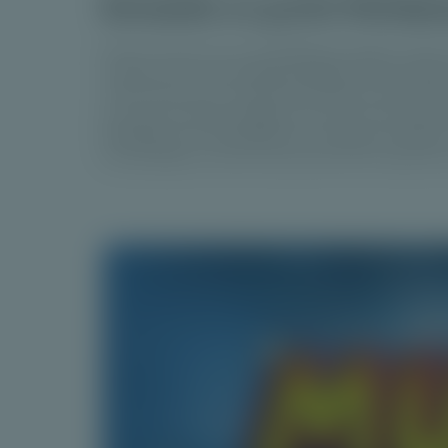
Betaalde en gratis Multip
Bij Top-Casino kun je de Multiplayer gokkast onlin
versie kun je op een laagdrempelige manier bekijken 
'echie'? Dan kun je terecht bij meerdere online cas
jou op dit moment is
TOTO
. Hier vindt je niet allee
Multi6Player. De Multi6Player slot heeft 30 winlijnen
het aanmaken van een account bij TOTO Casino kun 