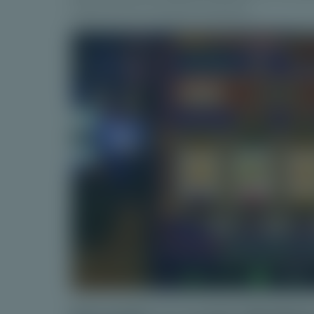
helpen aan een winnende combinatie.