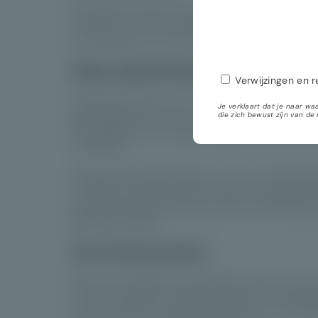
Multi Player 4 Player is een klassieke gokautomaat 
niveau tilt; met vijf verschillende spelmodi om uit
deze populaire 5 tot 20 winlijn, 3 tot 6 rollen en 3 
Hoe werkt het casino spel
Verwijzingen en r
Multiplayer4Player is een ware klassieker onder de
Je verklaart dat je naar wa
die zich bewust zijn van de 
gokautomaten zoals die in bruine cafés staan, dan i
notch graphics en compexe features meer aan jou
te bekijken.
Multiplayer4Player bestaat uit 3, 4, 5 of 6 rollen.
in indien je met alle reels wilt spelen. De kleurrijke
speciale stersymbolen. Kies uit vijf verschillende g
gokopties hebben.
Het wild symbool
Naast fruitsymbolen komt Multi Player 4 Player ook
3, 4 en 5) wanneer de Super Bet actief is. Dit betek
alle 6 de rollen. De wild heeft de functie van een 