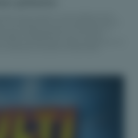
layer gokkasten
e spelen zonder echt geld in te zetten. Middels de demo
of de fruitmachine iets voor je is. Speel je liever voor het
ino's met een Nederlandse licentie. Onze aanrader voor
n Stakelogic's Multiplayer4Player, maar ook het spel
 en heeft net als Multi Player 4 Player een lage variantie. Na
je beide games zowel gratis als betaald spelen.