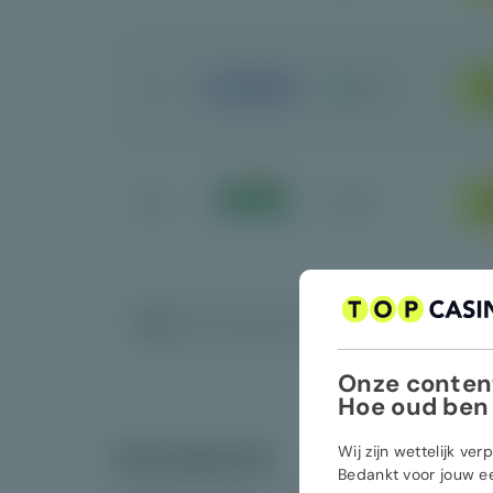
4
8.8
5
8.7
Wij kunnen een vergoeding krijgen als jij je aanmeldt via
aanbieders hebben geen invloed op de content op onze 
bonusvoorwaarden zijn van toepassing. Wat kost gokken 
Onze content
Hoe oud ben 
Introductie
Wij zijn wettelijk ve
Bedankt voor jouw eer