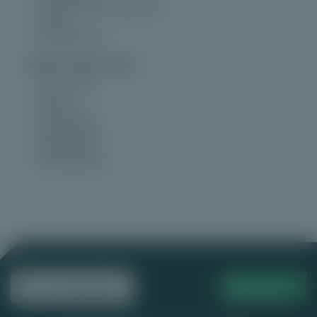
>
Who Wants To Be A Millionaire
>
Pirots X
>
Pink Elephants 2
Meer
Video slots
>
Summer Bling
>
Pirots X
>
Lucky Fridays
>
Ali Baba's Luck
>
Crabby's Gold
>
Pink Elephants 2
Inhoudsopgave
Speel mee
Alles over de beste legale online casino's