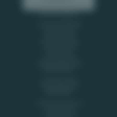
jongvolwassenen.
Populaire pagina's
Legaal casino Nederland
Roulette tactiek
Blackjack strategie
Casino gratis spelen
Bonus Kalender
Free spins casino
Bonussen zonder storting
Speel Bewust
Verantwoord Spelen
Klacht online casino
Informatief:
Neem contact met ons op
Over Top Casino
Privacy Verklaring