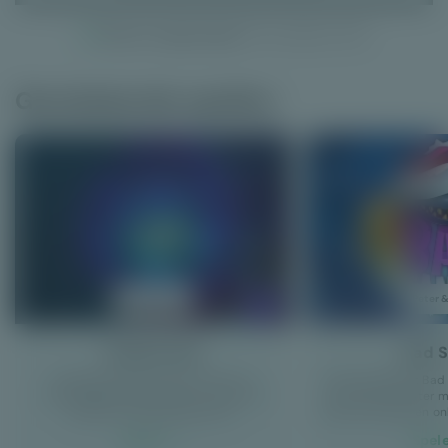
Datum toegevoegd:
30 november 2021
Gerelateerde spellen
Peter & Sons
Peter 
Voodoo Hex
Bad 
Spelstudio Peter & Sons viert het
De kerst gokkast Bad 
carnavalsfeest Mardi Gras in deze 3x3
op een 5×6 raster m
gokkast met griezelig tintje.
biedt cascades en onb
Spelen
Spel