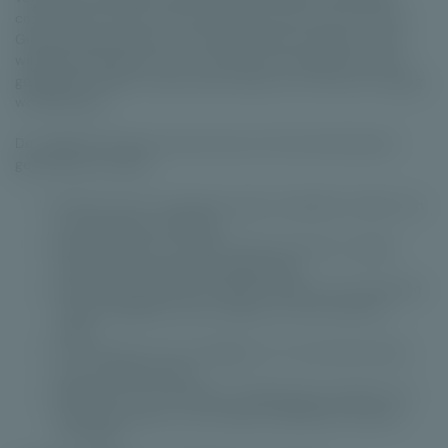
combinaties, wordt er één speciale functie van de Functie
Generator geactiveerd. Om welke feature het gaat, wordt
willekeurig bepaald. Als er in één beurt meerdere functies
getriggerd worden, zullen deze features om de beurt in gang
worden gezet.
De volgende features kunnen door de Functie Generator
geactiveerd worden:
Destroy: Een of meerdere typen symbolen worden van
het speelveld verwijderd.
Random Wilds: Er worden tussen de drie en negen
wilds aan het speelveld toegevoegd.
Expanding Wilds: Alle zichtbare wilds op het speelveld
worden uitgebreid naar stapels van drie wilds op
elkaar.
Line Transform: Een volledige rol of rij wordt met één
type symbool gevuld.
Upgrade: Een of meerdere willekeurige symbolen van
één type worden in een hoger uitbetalend symbool
veranderd.