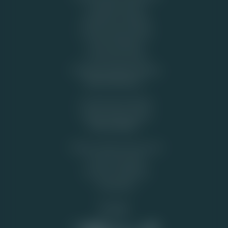
Roulette tactiek
Blackjack strategie
Casino gratis spelen
Bonus Kalender
Free spins casino
Bonussen zonder storting
Speel Bewust
Verantwoord Spelen
Klacht online casino
Informatief:
Neem contact met ons op
Over Top Casino
Privacy Verklaring
Disclaimer
Socials