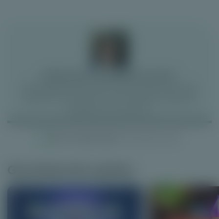
Review door
Lidewij Boessenkool
Lidewij Boessenkool heeft van haar passies haar werk
gemaakt door zowel te kunnen schrijven als igaming
spelletjes uit te proberen.
Datum toegevoegd:
10 december 2024
Gerelateerde spellen