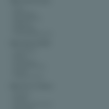
Meer
Cluster pays
>
Pirots X
>
Agent of Hearts
>
Aloha! Cluster Pays
>
Reactoonz 2
>
Spinata Grande
>
Star Clusters Megaclusters
Meer
Special Wild
>
Hot Spin Deluxe
>
Spinions
>
Lucky Valentine
>
The Paying Piano Club
>
Van Gogh
>
Casino On the House
Meer
Sci-fi / Space
>
Reactoonz 2
>
Pyramyth
>
Star Clusters Megaclusters
>
Magic 9 Stars