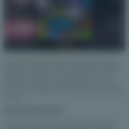
Na uitbetaling verdwijnen de winnende symbolen van het
speelveld. De overige symbolen vallen tijdens een
avalanche
feature
naar beneden en het speelveld wordt vanaf de
bovenkant aangevuld met nieuwe symbolen. Als er in de
winnende combinatie geen wild aanwezig was, wordt er voor
aanvang van de avalanche feature een wild op het speelveld
geplaatst.
Functie Generator
Winnende combinaties die van het speelveld verdwijnen,
vullen een speciale Functie Generator. Elke vijf winnende