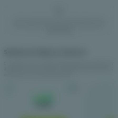
Gokken moet leuk blijven. Speel voor je plezier. Gokken is geen
manier om geld te verdienen. Stel limieten in, neem pauzes en speel
alleen met geld dat je kunt missen. Hulp nodig of zelftest doen?
OpenOverGokken.nl
Starburst Galaxy Casino's
De volgende casino's hebben allemaal spellen van Netent. Als
je zoekt naar een online casino met Starburst Galaxy, kijk dan
eerst bij een van de casino's hieronder:
9.1
1
2