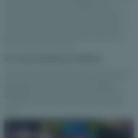
thema. Qua spelverloop gooit de provider het in dit
casinospel echter over een compleet andere boeg. Zo heeft
Starburst Galaxy geen winlijnen en is er geen free spins
bonusronde. In plaats daarvan werkt het spel met een soort
cluster pays en heeft het diverse speciale features die
gedurende het spel geactiveerd kunnen worden. Speel de
Starburst Galaxy demo hier gratis,
Zo werkt Starburst Galaxy
Starburst Galaxy heeft een speelveld van vijf rollen breed en
vijf rijen hoog. Er zijn geen winlijnen op het veld aanwezig. In
plaats daarvan werkt het spel met een soort
cluster
mechanisme
. Minimaal drie dezelfde symbolen die op een
horizontale of verticale lijn naast elkaar staan, betalen uit.
Hierbij maakt het niet uit waar op het veld de combinatie
begint.