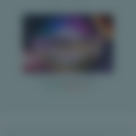
Multiplier
Video slots
Wat vind jij van Starburst Galaxy
Leuk
Niet leuk