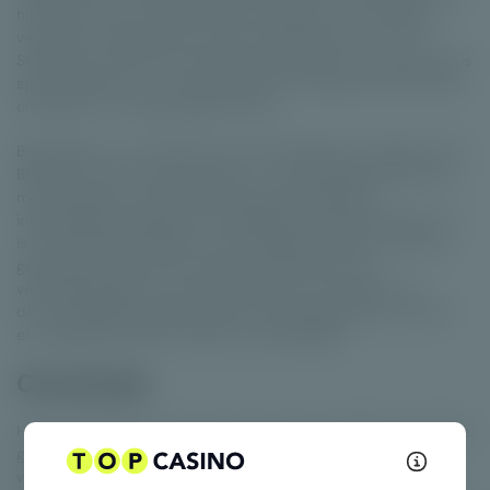
hij de broer op en stopt hij met bewegen. Als de Señorita
verschijnt, ontgrendelt en laat ze de wilde broer vrij. De
Señorita kan ook de running wilds herstarten en nieuwe gratis
spins toekennen. De functie gaat door totdat alle broers zijn
ontsnapt of in de gevangenis zitten.
Beschikbaar om te spelen op zowel desktop als mobiel, Taco
Brothers is een echte charmeur - het achtergrondverhaal is
mooi bedacht en perfect gerealiseerd dankzij de
indrukwekkende graphics en pakkende achtergrondtrack. Er
is ook genoeg te bieden op de afdeling features, vooral de
gratis spins-functie die wordt versterkt door een
vermenigvuldiger en de walking wilds. De variantie van
de Taco Brothers gokkast ligt in het middenbereik en biedt
een uitgebalanceerd scala aan uitbetalingen.
Conclusie
Het Taco Brothers casino spel is leuk om te spelen met sterke
graphics en een leuk verhaal. Kwaliteit van ELK Studios
wederom; zoals bijvoorbeeld op bij
Nitropolis
. Wij zijn te