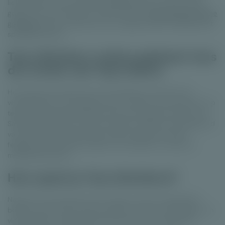
liefst twee) en ook Jackpot mogelijkheid. Een mooie online
gokkast van ELK Studios. Zoals we dit bij
uiteenlopende online
gokkasten
doen, hieronder een handige review voordat je dit
spel gaat spelen!
Taco Brothers online gokkast: lees
de review van Top Casino
Het eerste dat opvalt aan Taco Brothers is dat het een
visueel genot is. Het speelt zich af in 1881 en zet de broers op
tegen de slechterik Kapitein Diaz die de goede mensen van
Santa Maria hun taco-dieet ontneemt. Tegen de achtergrond
van een stoffige Mexicaanse stad, bevatten de rollen
felgekleurde cactussen, gitaar, fles tequila en schop en
mijnlampsymbolen.
Hoe speel je Taco Brothers?
Naast hen zijn de broers Pico, Pepe en Paso, de grootste
betaler, die tot 400 munten bieden voor een combinatie van
vijf symbolen. De gouden bel is de wild en vervangt alle