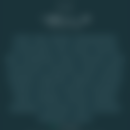
Socials
Populaire tags
Arcade
Bingo
Blackjack
Klassieke gokkasten
Live casino spellen
Poker
Roulette
Video slots
Blog
Cascading Reels
Nieuws
Cluster pays
Craps
Free spins bonus
Fruitautomaat
Jackpot
Juridisch
Kaartspellen
Mega Moolah
Megaways
Onderzoek
Populaire
Promoties
Punto Banco
Rechtszaken
Respins
Tafelspellen
Casino tips
Wetgeving
Gokspelletjes
Crash Games
Plinko
Pick and Win
Clicker games
Columns