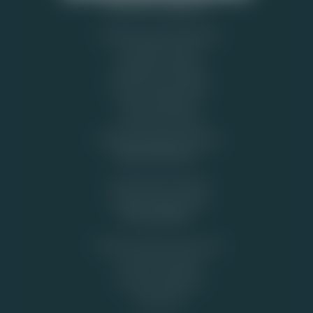
Populaire pagina's
Legaal casino Nederland
Roulette tactiek
Blackjack strategie
Casino gratis spelen
Bonus Kalender
Free spins casino
Bonussen zonder storting
Speel Bewust
Verantwoord Spelen
Klacht online casino
Informatief:
Neem contact met ons op
Over Top Casino
Privacy Verklaring
Disclaimer