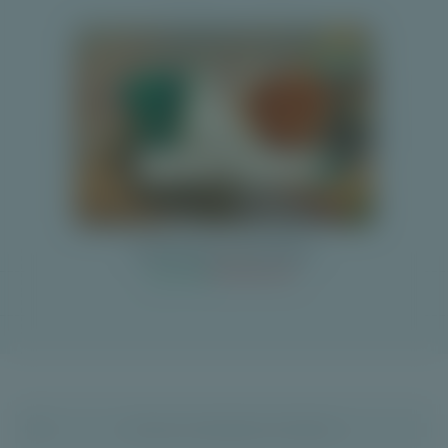
Wat vind jij van Taco Brothers
Leuk
Niet leuk