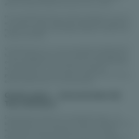
andere symbolen behalve de bonus en de re-spin.
Het Taco Brothers Re-Spin-symbool verschijnt op rol 2 en 4
en wanneer het raakt, krijg je een tweede draai, waardoor je
nog een kans krijgt om drie veilige symbolen te raken en de
functie te activeren.
Vind de kluis op rol 1, 3 en 5 en je activeert de Wild Escape-
functie, de gratis spins-ronde. Voordat het spel begint, zal
een bom ontploffen om het niveau van de vermenigvuldiger
te onthullen die 1x, 2x of 3x zal zijn. Je wordt dan
getransporteerd naar een nieuwe set rollen met de 3 broers,
evenals Captain Diaz en de mooie Señorita.
Gratis spins – bonusmodus bij
Taco Brothers
De gratis spins bevatten een running wild-functie – de
broers laten één voor één op rol 5 vallen en fungeren als een
wild, terwijl ze zich een weg banen over de rol. Als het
Captain Diaz-symbool ergens op het scherm verschijnt, sluit