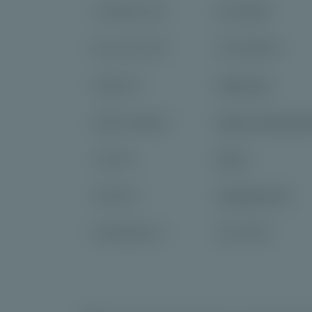
Volatiliteit:
Gemiddeld
Max. winst:
€ 312.500,00
Spelsoort:
Video slots
Eigenschappen:
Respins
,
Special B
Thema's:
Dieren
Software:
Pragmatic Play
Releasedatum:
21 juli 2022