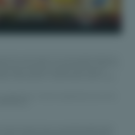
 komt voor op de rollen 1,3 en 5. Drie scatters belonen jou
nde de Free spins feature van Wolf Gold Power Jackpot zijn
es. Mystery symbolen verschijnen op alle rollen en
atter). Indien opnieuw 3+ scatters landen worden 3 extra
n geldsymbool. Je herken het geldsymbool aan de volle
geldbedrag op.
je de Money Respins feature. De gedraaide geldsymbolen
3 respins. Dit aantal wordt gereset voor elk nieuw sticky