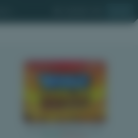
linfo
Meer
Wat vind jij van Wolf Gold Power Jackpot
Leuk
Niet leuk