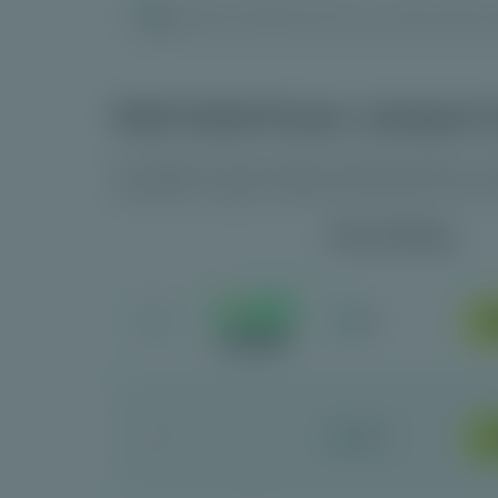
Gokken moet leuk blijven. Speel voor je plezier. Gokken 
speel alleen met geld dat je kunt missen. Hulp nodig of 
Wolf Gold Power Jackpot C
De volgende casino's hebben allemaal spellen van P
Gold Power Jackpot, kijk dan eerst bij een van de c
Beoordeling
1
9.1
2
8.6