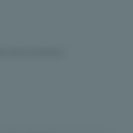
onus
,
Jackpot
,
Free spins bonus