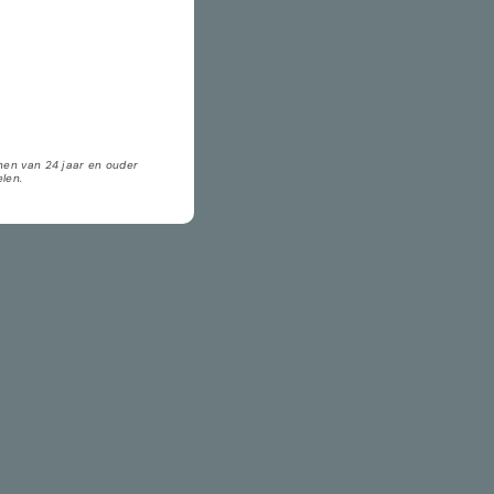
onen van 24 jaar en ouder
elen.