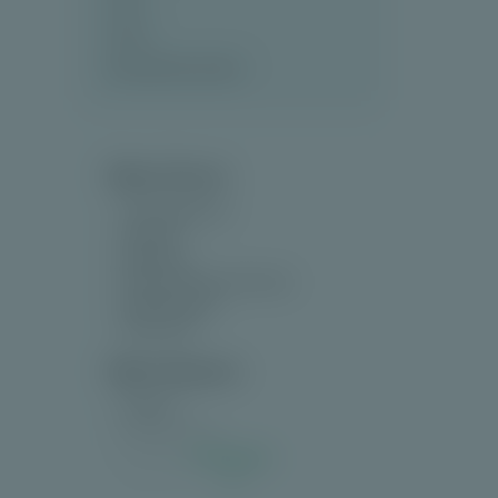
Auteur
Gerelateerde spellen
Meer
Dieren
>
Pink Elephants 2
>
Cash Pig
>
Buffalo 50
>
Penguin Plunge Christmas
>
Siberian Storm
>
Spring Tails
Meer
Respins
>
Spinions
>
Holiday Spirits
>
Fruitoids
Uitklappen
>
Joker Pro