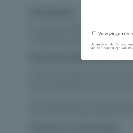
Introductie
De immens populaire
Wolf Gold
-klassieker is teru
avontuur naar de Prairies waar dit keer vier progre
Verwijzingen en r
Jackpot gokkast kun je miljoenenprijzen winnen. Va
de andere op dat moment actieve spelers.
Je verklaart dat je naar wa
die zich bewust zijn van de 
Hoe werkt Wolf Gold Powe
De medium variantie gokkast Wolf Gold Power Jackp
speelt met 25 vaste winlijnen. Voordat je op de spin
eerst het aantal munten per winlijn te selecteren (
minimale inzet bedraagt €0,25 per spin en je kunt
Houd er rekening mee dat het RTP van Wolf Gold Pow
origineel. Waar Wolf Gold een uitbetalingspercent
slechts 83,38% in het basisspel. Afgezien van de j
Symbolen en uitbetalingen