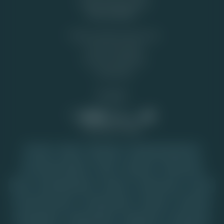
Klacht online casino
Informatief:
Neem contact met ons op
Over Top Casino
Privacy Verklaring
Disclaimer
Socials
Populaire tags
Arcade
Bingo
Blackjack
Klassieke gokkasten
Live casino spellen
Poker
Roulette
Video slots
Blog
Cascading Reels
Nieuws
Cluster pays
Craps
Free spins bonus
Fruitautomaat
Jackpot
Juridisch
Kaartspellen
Mega Moolah
Megaways
Onderzoek