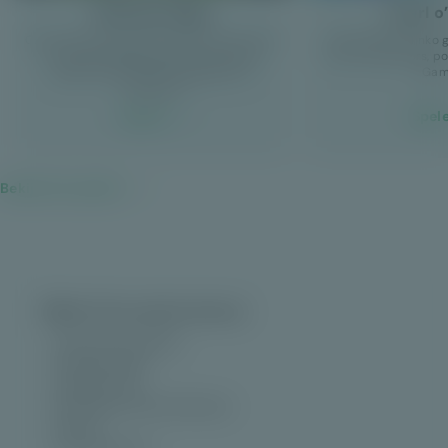
Dinosaur Rage
Pearl o’
Ga mee met Anna the Explorer op avontuur
Enerverende Plinko 
in het dinotijdperk, een win all ways
met re-launchers, po
gokkast met Symbol Upgrades en
Gam
multipliers.
Spelen
Spel
Bekijk alle spellen
Meer
Free spins bonus
>
Absolute Super Reels
>
Hot Spin Deluxe
>
Ali Baba's Luck
>
Who Wants To Be A Millionaire
>
Pirots X
>
Pink Elephants 2