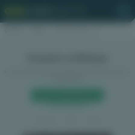
Home
Spellen
Artemis vs Medusa
Artemis vs Medusa
Een mythische gokkast van Quickspin met mystery bounty en
free spins bonus
Speel voor geld bij Kansino
Speel gratis demo
Free spins bonus
Mythisch
Video slots