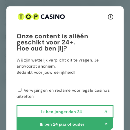
Battle. Je krijgt ongelimiteerde free spins. Te zien is dat
Medusa en Artemis het opnemen tegen elkaar. Wanneer
Artemis één of meer tegenstanders raakt wijn jij een gelprijs
en is de ronde ten einde.
Onze content is alléén
Conclusie over Artemis vs Medusa
geschikt voor 24+.
Hoe oud ben jij?
Artemis vs Medusa is erg vermakelijk. Het is soms een wat
onoverzichtelijk spel, maar zeker leuk door de unieke gratis
Wij zijn wettelijk verplicht dit te vragen. Je
spins ronde en mystery bounty.
antwoordt anoniem.
Bedankt voor jouw eerlijkheid!
Vind hier meer
online videoslots
, of kom meer te weten over
legale online casino’s
.
Verwijzingen en reclame voor legale casino's
uitzetten
Ik ben jonger dan 24
Ik ben 24 jaar of ouder