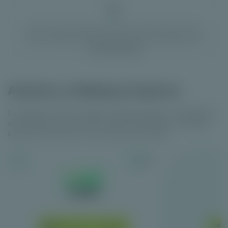
Gokken moet leuk blijven. Speel voor je plezier. Gokken is geen
manier om geld te verdienen. Stel limieten in, neem pauzes en speel
alleen met geld dat je kunt missen. Hulp nodig of zelftest doen?
OpenOverGokken.nl
Artemis vs Medusa Casino's
De volgende casino's hebben allemaal spellen van Quickspin.
Als je zoekt naar een online casino met Artemis vs Medusa,
kijk dan eerst bij een van de casino's hieronder:
9.1
1
2
€10 gratis + €100
K