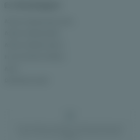
Inhoudsopgave
Artemis vs Medusa demo spelen
Artemis vs Medusa details
Artemis vs Medusa Casino’s
Info over Artemis vs Medusa
Auteur
Gerelateerde spellen
Alle casinospellen zijn kansspelen. Dit betekent dat je geen invloed
hebt op de uitkomst. Elke nieuwe inzet heeft telkens dezelfde
winkans. Er bestaat geen strategie om consistent te winnen met
kansspelen.