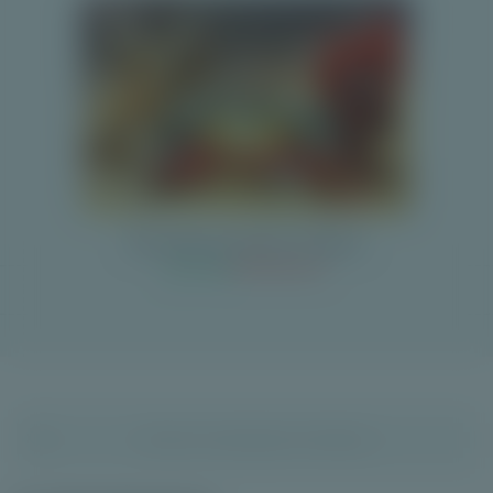
Wat vind jij van Artemis vs Medusa
Leuk
Niet leuk