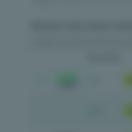
speel alleen met geld dat je kunt missen. Hulp nodig of 
Atlantis: Cash Collect Casi
De volgende casino's hebben allemaal spellen van Pl
Cash Collect, kijk dan eerst bij een van de casino's
Beoordeling
1
9.1
2
8.6