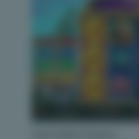
Cash Collect Feature