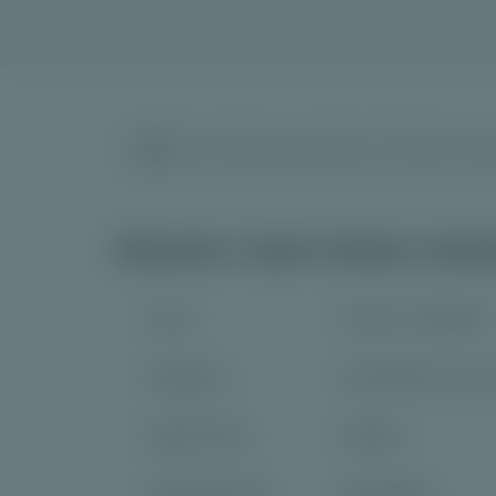
Alle casinospellen zijn kansspelen. Dit betekent dat je g
winkans. Er bestaat geen strategie om consistent te win
Atlantis: Cash Collect deta
Inzet:
€ 0,20 - € 300,00
Winlijnen:
20 manieren om te
Max RTP:
96.25%
Volatiliteit:
Gemiddeld