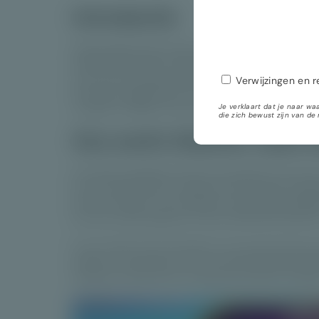
Introductie
Menig spelprovider heeft wel een gokkast in zijn po
Atlantis
(Red Tiger),
Atlantis Megaways
(Yggdrasil)
over een iets andere boeg en kiest ervoor om Atlanti
Verwijzingen en r
Niet diep weggezonken in de oceaan dus, maar boven
Je verklaart dat je naar wa
complex in elkaar en bevat een leuke Cash Collect 
die zich bewust zijn van de 
Hoe werkt Atlantis: Cash C
De Playtech gokkast heeft een speelveld van 5x3 en
kan al vanaf €0,20 en spelers met een groot bud
aan hun trekken. Op de Atlantis: Cash Collect gokka
het dus zomaar gebeuren dat je €300.000 rijker b
Op de rollen kom je Poseidon en zijn typerende ac
wateren. Het spreekt voor zich dat deze goed beba
drietand is Wild. Deze vervangt alle andere symbol