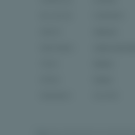
Max. winst:
€ 300.000,00
Spelsoort:
Video slots
Eigenschappen:
Jackpot
,
Cash Coll
Thema's:
Mythisch
Software:
Playtech
Releasedatum:
10 juni 2021
Gokken moet leuk blijven. Speel voor je plezier. Gokken 