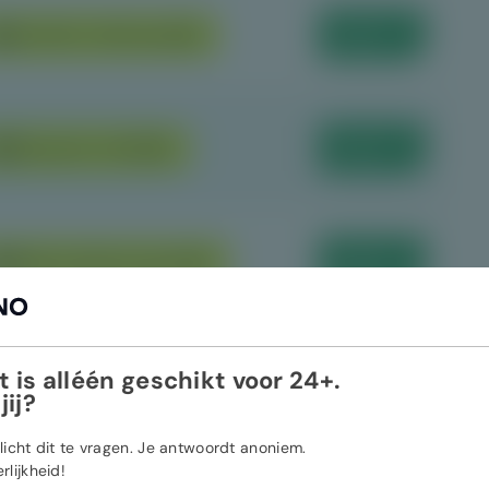
tot €100 + 1000 spins
Speel
€25 gratis + €200
Speel
€200 of 400 free spins
Speel
 een link op onze website. Dit heeft geen gevolgen voor jou als speler. De
 is alléén geschikt voor 24+.
website. Bonussen alleen voor nieuwe spelers van 24+. Algemene- en
jij?
jou? Stop op tijd. 18+
rplicht dit te vragen. Je antwoordt anoniem.
lijkheid!