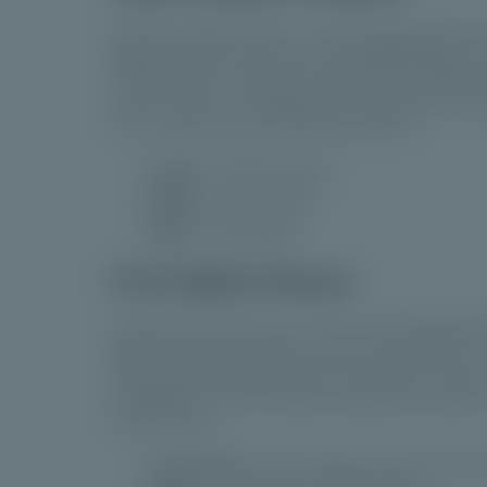
Naast de reguliere high- en low paying symbols ve
geldwaarden op het scherm. Deze geldbedragen wor
symbool weet te draaien. Klein detail: dit symbool ko
winnen. Deze kun je triggeren door een gouden diam
Cash Collect bevat de volgende jackpots:
Grand
- 1.000x de inzet
Major
- 100x de inzet
Minor
- 50 de inzet
Mini
- 20x de inzet
Free Spins bonus
Met gouden munten op 3 of meer reels tegelijkertijd
gokkast. Alle geldwaarden van de munten die nu i
Deze prijzenpot wordt getoond bovenaan de rollen
vraagteken). Ook het mystery symbool land enkel en
transformeren:
Cash Collect
- je ontvangt de waarde van de