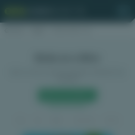
Home
Spellen
Birds on a Wire
Birds on a Wire
Birds on a Wire is het meest populaire Thunderkick slots
casinospel.
Speel voor echt geld
Speel gratis demo
Cartoon
Dieren
Multiplier
Free spins bonus
Video slots