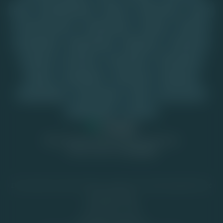
Blog
Cascading Reels
Nieuws
Cluster pays
Craps
Free spins bonus
Fruitautomaat
Jackpot
Juridisch
Kaartspellen
Mega Moolah
Megaways
Onderzoek
Populaire
Promoties
Punto Banco
Rechtszaken
Respins
Tafelspellen
Casino tips
Wetgeving
Gokspelletjes
Crash Games
Plinko
Pick and Win
Clicker games
Columns
Wat vind jij van Top-Casino.nl? Laat een
review achter op
Trustpilot
De content op Top-Casino.nl mag niet worden gedeeld met
minderjarigen.
OpenOverGokken.nl