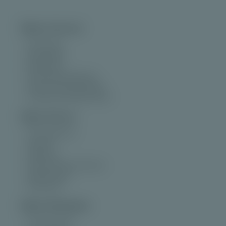
Meer
Cartoon
>
Punch Club
>
Miss Wildfire
>
Barbershop
>
Piggy Riches Megaways
>
Penguin Plunge Christmas
>
Fortune Cats Golden Stacks
Meer
Dieren
>
Pink Elephants 2
>
Cash Pig
>
Buffalo 50
>
Penguin Plunge Christmas
>
Siberian Storm
>
Spring Tails
Meer
Multiplier
>
Hot Spin Deluxe