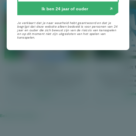
Ik ben 24 jaar of ouder
Je verklaart dat je naar waarheid hebt geantwoord en dat je
begrijpt dat deze website alleen bedoeld is voor personen van 24
jaar en ouder die zich bewust zijn van de risico's van kansspelen
en op dit moment niet zijn uitgesloten van het spelen van
kansspelen.
Inspired Entertainment
Thunde
Pond Life
Fruit
Laat een kikker de vijver oversteken en win
Hopelijk werpt dit Th
mooie prijzen in de vermakelijke videoslot
voor jou vruchten 
Pond Life van Inspired Gaming.
spelen kan gratis
Spelen
Spel
Bekijk alle spellen