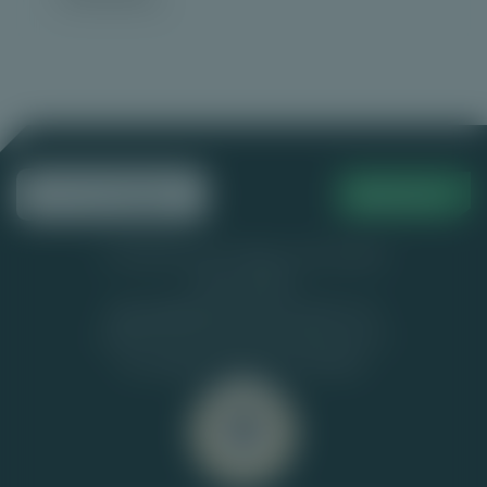
Pink Elephants 2
Inhoudsopgave
Speel mee
Alles over de beste legale online casino's
in Nederland met uitleg van de leukste
casino spellen.
Top-Casino.nl
heeft de juryprijs voor
website van het jaar 2025 gewonnen in
de categorie casino's en loterijen!