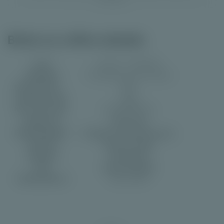
Birds on a Wire details
Inzet:
€ 0,10 - € 100,00
Winlijnen:
17 manieren om te winnen
Max RTP:
96%
Volatiliteit:
Hoog
Max. winst:
€ 900.000,00
Spelsoort:
Video slots
Eigenschappen:
Multiplier
,
Free spins bonus
Thema's:
Cartoon
,
Dieren
Software:
Thunderkick
PDF:
Game infosheet
Releasedatum:
10 juni 2015