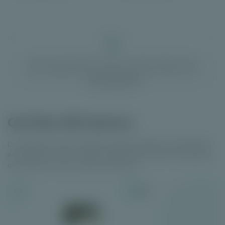
Gokken moet leuk blijven. Speel voor je plezier. Gokken is geen
manier om geld te verdienen. Stel limieten in, neem pauzes en speel
alleen met geld dat je kunt missen. Hulp nodig of zelftest doen?
OpenOverGokken.nl
Cai Shen 88 Casino's
De volgende casino's hebben allemaal spellen van Red Rake.
Als je zoekt naar een online casino met Cai Shen 88, kijk dan
eerst bij een van de casino's hieronder:
8.8
1
2