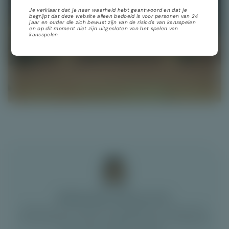
Je verklaart dat je naar waarheid hebt geantwoord en dat je
begrijpt dat deze website alleen bedoeld is voor personen van 24
jaar en ouder die zich bewust zijn van de risico's van kansspelen
en op dit moment niet zijn uitgesloten van het spelen van
Bekijk introductie video
kansspelen.
Review door
Andrea Larvin
Andrea Larvin is expert op het gebied van online slots.
Vooral gokkasten met een origineel thema en Megaways