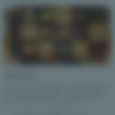
Free spins
Cai Shen 88 bevat zoals gezegd vier verschillende free spins
features. In elke feature krijg je een X aantal gratis spins plus
een vermenigvuldiger indien je een winnende combinatie
draait met een of meer Cai Shen symbolen.
25 free spins - een multiplier van x5 of x18