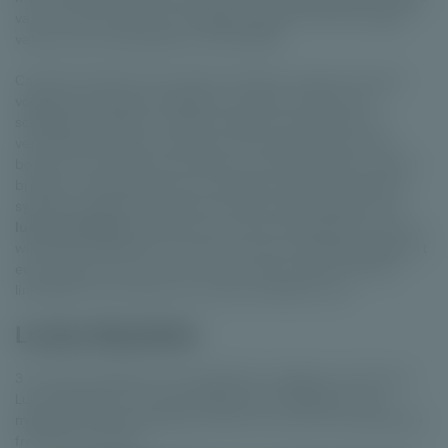
van ten minste 96%. Een dergelijk laag RTP zien we helaas
vaker bij de casinospellen van Red Rake.
Cai Shen himself is het meest lucratieve symbool. Daarop
volgende de gouden beeldjes van dieren zoals de vis,
schildpad en kikker. Cai Shen fungeert ook als Wild. Hij
vervangt alle andere symbolen, met uitzondering van de
bonsai, in het spel ook wel ‘Money Tree’ genoemd. Cai Shen
brengt in deze gokkast écht veel geluk. Naast high paying
symbol en Wild is de goede man ook nog eens goed voor
lucky multipliers
. Indien een Cai Shen onderdeel is van een
winnende combinatie, wordt jouw winst vermenigvuldigd met
een waarde van x2, x3, x5, x8, x18, x38 of x88 (!). Aan de
linkerzijde van het grid kun je deze multipliers zien.
Lucky Roulette
3 of meer symbolen van de geldboom triggeren de feature
Lucky Roulette. Van hieruit krijg je weer toegang tot de
minigame Chinese lantaarns óf één van de vier verschillende
free spins features.