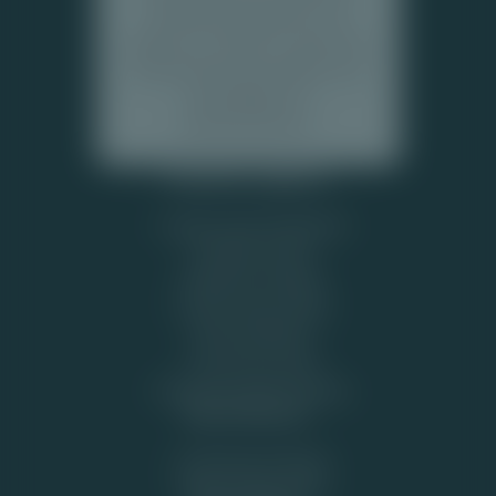
uitsluitend toegestaan voor
spelers van 18 jaar en ouder. Wij
ondersteunen geen gokken door
minderjarigen en
jongvolwassenen.
Populaire pagina's
Legaal casino Nederland
Roulette tactiek
Blackjack strategie
Casino gratis spelen
Bonus Kalender
Free spins casino
Bonussen zonder storting
Speel Bewust
Verantwoord Spelen
Klacht online casino