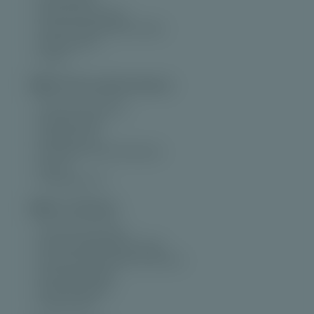
>
Absolute Super Reels
>
Age of the Gods: Mighty Midas
>
Holiday Spirits
>
Pirots X
Meer
Free spins bonus
>
Absolute Super Reels
>
Hot Spin Deluxe
>
Ali Baba's Luck
>
Who Wants To Be A Millionaire
>
Pirots X
>
Pink Elephants 2
Meer
Jackpot
>
Absolute Super Reels
>
Age of the Gods: Mighty Midas
>
Age of the Gods: Rulers of Olympus
>
Hoard Of Poseidon
>
Good Girl Bad Girl
>
Dragon Chase