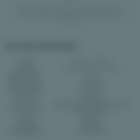
Alle casinospellen zijn kansspelen. Dit betekent dat je geen invloed
hebt op de uitkomst. Elke nieuwe inzet heeft telkens dezelfde
winkans. Er bestaat geen strategie om consistent te winnen met
kansspelen.
Cai Shen 88 details
Inzet:
€ 0,25 - € 25,00
Winlijnen:
25 manieren om te winnen
Max RTP:
95.3%
Volatiliteit:
Gemiddeld
Max. winst:
€ 25.000,00
Spelsoort:
Video slots
Special Bonus
,
Multiplier
,
Free spins
Eigenschappen:
bonus
,
Jackpot
Thema's:
Oosters
Software:
Red Rake
Releasedatum:
29 oktober 2019