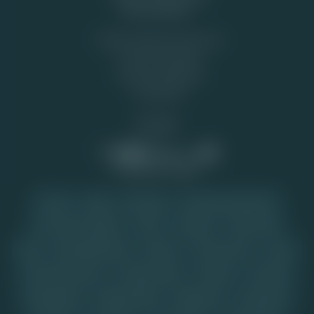
Informatief:
Neem contact met ons op
Over Top Casino
Privacy Verklaring
Disclaimer
Socials
Populaire tags
Arcade
Bingo
Blackjack
Klassieke gokkasten
Live casino spellen
Poker
Roulette
Video slots
Blog
Cascading Reels
Nieuws
Cluster pays
Craps
Free spins bonus
Fruitautomaat
Jackpot
Juridisch
Kaartspellen
Mega Moolah
Megaways
Onderzoek