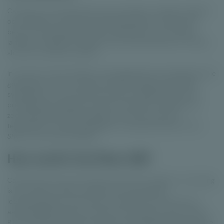
Cai Shen, de Chinese god van de welvaart, trakteert spelers
op multipliers tot x88. De Red Rake gokkast Cai Shen 88
bevat 4 verschillende free spin features en een Chinese
lantaarns minigame. Wellicht word je dankzij deze 5x3 video
slot net zo rijk als Cai Shen!
In de kunst wordt CaiShen vaak afgebeeld met bedienden die
goudstaven, fruit en andere schatten dragen die rijkdom
symboliseren. Ook wordt hij wel eens vergezeld door een
prachtige zwarte tijger. Als ‘god of wealth’ is CaiShen een
zeer karakteristiek personage. je kunt hem dan ook
tegenkomen in andere gokkasten, waaronder
Book Of Cai
Shen
van provider iSoftbet.
Hoe werkt Cai Shen 88?
Cai Shen 88 is een 5x3 video slot met 25 winlijnen. De setting
is een mooie, Chinese tempel met twee gouden
leeuwenbeelden. De slot ziet er sfeervol uit en bevat een
aantal geinige features. Het grote minpuntje is toch wel het
RTP van 95,3%. Het liefst zien we een uitbetalingspercentage