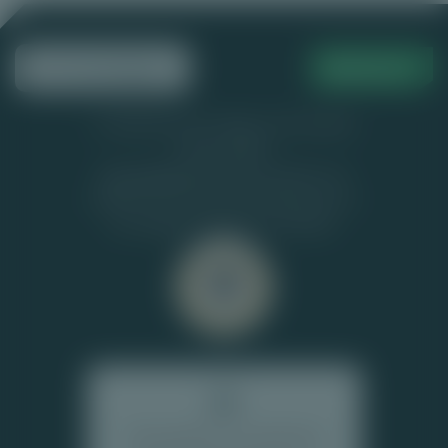
Inhoudsopgave
Speel mee
Alles over de beste legale online casino's
in Nederland met uitleg van de leukste
casino spellen.
Top-Casino.nl
heeft de juryprijs voor
website van het jaar 2025 gewonnen in
de categorie casino's en loterijen!
Online gokken is in Nederland