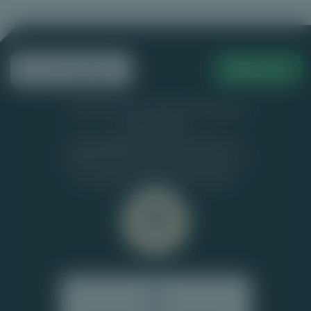
Inhoudsopgave
Speel mee
Alles over de beste legale online casino's
in Nederland met uitleg van de leukste
casino spellen.
Top-Casino.nl
heeft de juryprijs voor
website van het jaar 2025 gewonnen in
de categorie casino's en loterijen!