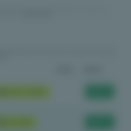
is geen manier om geld te verdienen. Stel limieten in, neem pauzes en
zelftest doen?
OpenOverGokken.nl
Games Global. Als je zoekt naar een online casino met High
nder:
Bonus
Spelen
€10 gratis + €100
Speel
Kies bonus
Speel