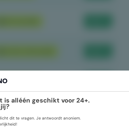
200 free spins
Speel
tot €100 + 1000 spins
Speel
250 free spins
Speel
 is alléén geschikt voor 24+.
jij?
 een link op onze website. Dit heeft geen gevolgen voor jou als speler. De
website. Bonussen alleen voor nieuwe spelers van 24+. Algemene- en
jou? Stop op tijd. 18+
rplicht dit te vragen. Je antwoordt anoniem.
lijkheid!