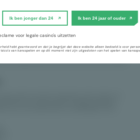
Ik ben jonger dan 24
Ik ben 24 jaar of ouder
eenrijk maken. Dankzij de Super multiplier van x10 kun je
eclame voor legale casino's uitzetten
een gokje waagt op deze gokkast, is voor even onderdeel
arheid hebt geantwoord en dat je begrijpt dat deze website alleen bedoeld is voor pers
ty casino game bestaat uit 5 rollen met 3 rijen symbolen vol
risico's van kansspelen en op dit moment niet zijn uitgesloten van het spelen van kanssp
kwekkende skyline bij nacht zichtbaar. De inzet wordt
 25) en begint bij €0,01 per draai. Wil je met meer winlijnen
n
en waarop spelers winnende combinaties moeten maken van
dom thema zit vol met luxe jachten, horloges, goudstaven,
ijk niet voor niets High Society. De uitbetalingen van de
jn
lijn