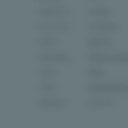
Volatiliteit:
Gemiddeld
Max. winst:
€ 535.500,00
Spelsoort:
Video slots
Eigenschappen:
Multiplier
,
Free spi
Thema's:
Rijkdom
Software:
Games Global
,
Mic
Releasedatum:
10 april 2014