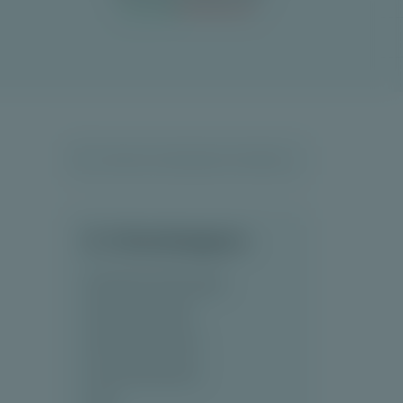
Leuk
Niet leuk
Inhoudsopgave
High Society demo spelen
High Society details
High Society Casino’s
Info over High Society
Video