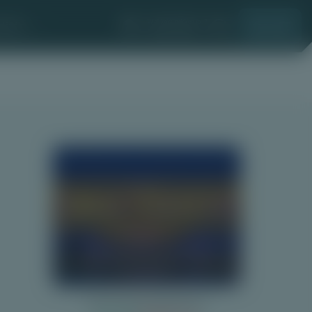
linfo
Meer
Wat vind jij van High Society