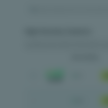
Gokken moet leuk blijven. Speel voor je plezier. Gokken 
speel alleen met geld dat je kunt missen. Hulp nodig of 
High Society Casino's
De volgende casino's hebben allemaal spellen van 
Society, kijk dan eerst bij een van de casino's hiero
Beoordeling
1
9.1
2
8.6