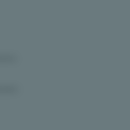
ns bonus
rogaming