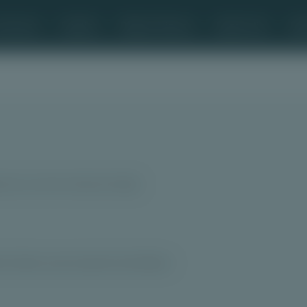
onussen
Spellen
Blog & Nieuws
Speel slim
Spe
l kun je met de video slot High
nd helaas nog niet gratis beschikbaar