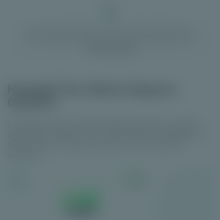
Gokken moet leuk blijven. Speel voor je plezier. Gokken is geen
manier om geld te verdienen. Stel limieten in, neem pauzes en speel
alleen met geld dat je kunt missen. Hulp nodig of zelftest doen?
OpenOverGokken.nl
Huangdi The Yellow Emperor
Casino's
De volgende casino's hebben allemaal spellen van Games
Global. Als je zoekt naar een online casino met Huangdi The
Yellow Emperor, kijk dan eerst bij een van de casino's
hieronder:
9.1
1
2