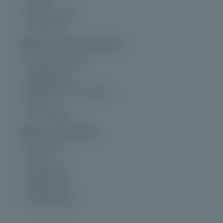
>
Lights
>
Panda's Fortune 2
>
Ninja Master
Meer
Free spins bonus
>
Absolute Super Reels
>
Hot Spin Deluxe
>
Ali Baba's Luck
>
Who Wants To Be A Millionaire
>
Pirots X
>
Pink Elephants 2
Meer
Video slots
>
Summer Bling
>
Pirots X
>
Lucky Fridays
>
Ali Baba's Luck
>
Crabby's Gold
>
Pink Elephants 2