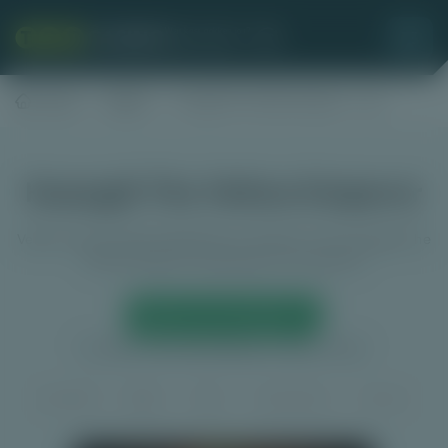
Home
Spellen
Huangdi The Yellow Emperor
Huangdi The Yellow Emperor
Verken oude Chinese legendes en mythes in het Huangdi The
Yellow Emperor casinospel en win groots!
Speel voor echt geld
Dit spel is niet beschikbaar in demo mode.
Special Wild
Mythisch
Oosters
Free spins bonus
Video slots