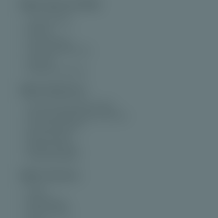
Meer
Special Wild
>
Hot Spin Deluxe
>
Spinions
>
Lucky Valentine
>
The Paying Piano Club
>
Van Gogh
>
Casino On the House
Meer
Mythisch
>
Age of the Gods: Mighty Midas
>
Age of the Gods: Rulers of Olympus
>
Lucky Gems Deluxe
>
Riches of Robin
>
Rainbow Jackpots
>
Hoard Of Poseidon
Meer
Oosters
>
Sinbad
>
Dragon Chase
>
Sword Of Khans