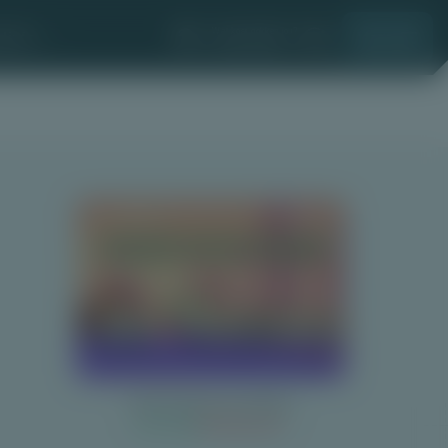
linfo
Meer
Wat vind jij van Le Voetbal
Leuk
Niet leuk