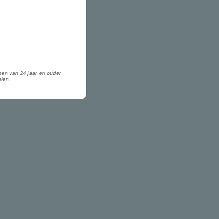
onen van 24 jaar en ouder
elen.