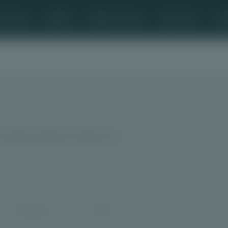
onussen
Spellen
Blog & Nieuws
Speel slim
Spe
van Hacksaw Gaming en maak kans op
Cascading Reels
Sport
Video slots