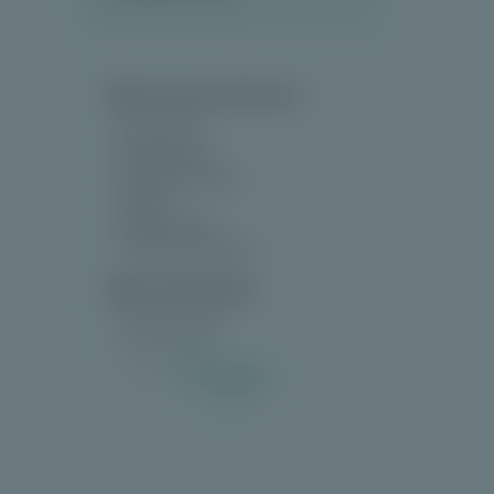
Meer
Special Bonus
>
Ricky Riches
>
Zombie Circus
>
Prospector's Plinko
>
Grease
>
Dolphin Quest
>
Secrets of Christmas
Meer
Multiplier
>
Hot Spin Deluxe
>
Lucky Fridays
>
Absolute Super Reels
Uitklappen
>
Age of the Gods: Mighty Midas
>
Holiday Spirits
>
Pirots X
Meer
Free spins bonus