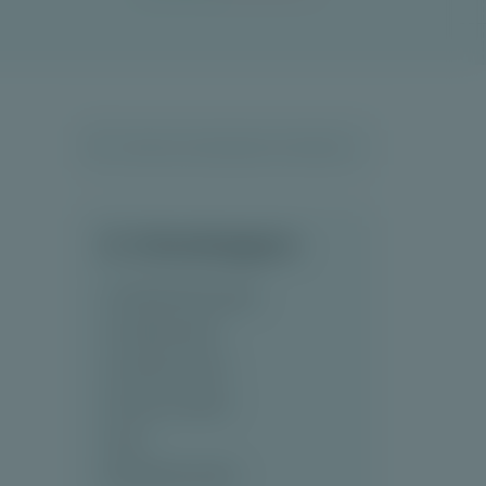
Inhoudsopgave
Le Voetbal demo spelen
Le Voetbal details
Le Voetbal Casino’s
Info over Le Voetbal
Auteur
Gerelateerde spellen