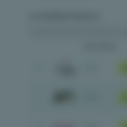
Le Voetbal Casino's
De volgende casino's hebben allemaal spellen van 
Voetbal, kijk dan eerst bij een van de casino's hiero
Beoordeling
1
8.2
2
8.8
3