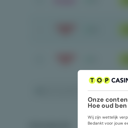
8.6
4
8.5
5
8.1
Wij kunnen een vergoeding krijgen als jij je aanmeldt via
aanbieders hebben geen invloed op de content op onze 
bonusvoorwaarden zijn van toepassing. Wat kost gokken 
Onze content
Hoe oud ben 
Wij zijn wettelijk ve
Bedankt voor jouw eer
Introductie