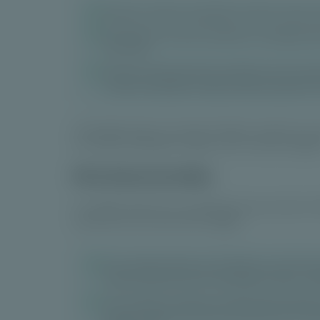
Bronzen, zilveren of gouden munten met een
Klavertjes vier die de waarde van aangrenz
x5 of x10.
Emmer met goud die de waarde van de munt
worden de gouden vakjes opnieuw gevuld en
Uiteindelijk krijg je de totaal zichtbare waarde va
en worden de gouden vakjes van het veld verwijde
Drie bonusrondes
Le Voetbal heeft drie verschillende bonusrondes. W
waarmee je de bonusronde triggert.
Drie scatters geven je de Geluk van de Fan 
tussen beurten op het veld blijven staan, to
Vier scatters activeren de Alles Wat Schitte
gouden vakjes de hele bonusronde op je vel