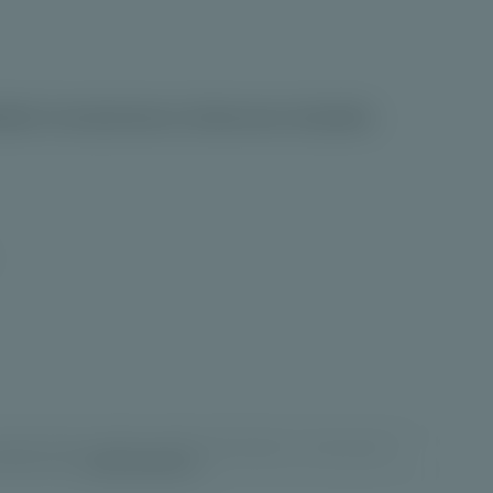
iplier
,
Free spins bonus
,
Cluster pays
,
Cascading
is geen manier om geld te verdienen. Stel limieten in, neem pauzes en
zelftest doen?
OpenOverGokken.nl