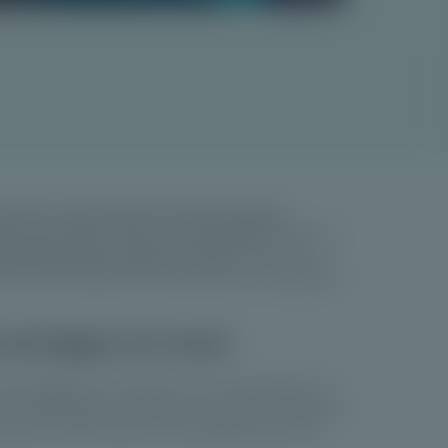
dening en markttoezicht vanuit de publieke
e) casinomarkt, kansen en bedreigingen hierbij en
sspelautomaten, fysiek en online
(zie hiervoor
 online slots/online fruitautomaten. Daarbij kijken
ercentages en meer
 is grappig om te merken dat in dit document bij
hoog uitkeringspercentage. Zo wordt gesteld dat dit
bij de online casino's zo hoog liggen (bij online