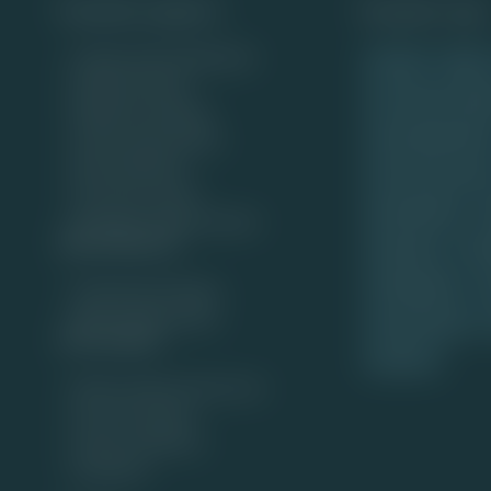
Populaire pagina's
Populaire tags
Legaal casino Nederland
Arcade
Bingo
Roulette tactiek
Live casino spel
Blackjack strategie
Cascading Reel
Casino gratis spelen
Bonus Kalender
Free spins bonu
Free spins casino
Kaartspellen
Bonussen zonder storting
Speel Bewust
Populaire
Pro
Tafelspellen
C
Verantwoord Spelen
Klacht online casino
Crash Games
Informatief:
Columns
Neem contact met ons op
Over Top Casino
Privacy Verklaring
Disclaimer