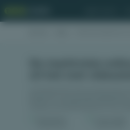
Legale casino's
B
Home
Nieuws
'Marktvisie kansspelen Ksa': ho
De marktvisie onli
zit het met videosl
De Kansspelautoriteit heeft op 21 januari 2021 het 
gepubliceerd. Dit document geeft beleidsbepalers 
het gaat om onze gereguleerde Nederlandse online 
interessant: wat wordt hier gezegd over online vide
Releasedatum:
Laatste update:
28 januari 2021
21 januari 2026