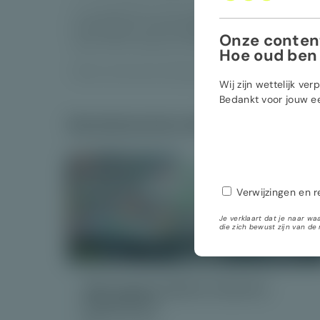
In de Marktvisie wordt aangegeven dat de handvatte
Daarentegen wordt aangegeven dat privacywetgeving
Onze content
deze risico's reëel zijn, wordt geconcludeerd dat dit
Hoe oud ben 
Meer van dit soort interessante kennisblogs lezen?
Wij zijn wettelijk ve
Bedankt voor jouw eer
Gerelateerde artikelen
Verwijzingen en r
Je verklaart dat je naar wa
die zich bewust zijn van de 
Alle legale Online Casino's
Nederland