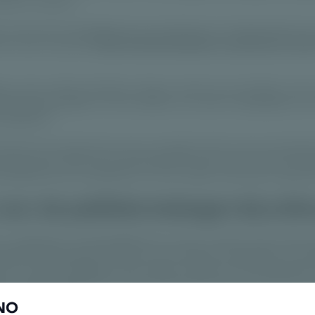
allen en casino's.
nt
online slots nog illegaal zijn. Op videoslots en fruitautomaten ka
Maar zoals wij weten
treedt de Wet Kansspelen op afstand op 1 april
 zoals roulette, blackjack, bingo en poker dus niet alleen in een 
e gaat dan gelden voor het spelen van online 'fruitspelletjes' di
 gespeeld."
 document niet is geschreven door een gokker. Want wat een fantasti
t stukje tekst wordt ook al benoemd dat online casino slots (en an
jvoorbeeld op een smartphone.
En hier worden wat risico's in gezien 
 voor de publieke belangen bij onli
n in Nederland vooral gereguleerd om meer controle op de markt t
 regulering beter gelet worden op de eventuele risicospelers. In de 
len. Zo wordt aangegeven dat sociale controle 'op een zolderkamer' 
en. De uitkomst die hierin schoorvoetend genoemd wordt, zijn de ve
pelers (het CRUKS)
.