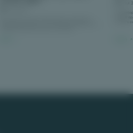
de 95% regel?
11 jul
31 jul 2023
De afgelop
boetes opg
Het is chaos in Online Casinoland door invoering van
casino’s e
het Besluit Orka, dat op 1 juli in werking is getreden. Hoe
dat het voor dez
de legale Nederlandse casino’s de nieuwe
een Koa-ve
reclameregels interpreteren en ermee omgaan is zeer
verschillend.
Lezen
Lezen