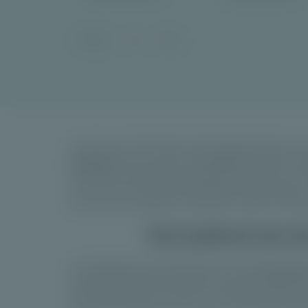
Wetgeving
Blog
Nieuws
Op 21 januari 2021 heeft de Kansspelautoriteit 
belangen'
. Hierin worden uiteenlopende punten bes
ook worden deelmarkten specifiek besproken. Zo
punt 6.4 van het document Marktvisie kansspelen). W
we ook naar de gevaren die gezien worden in deze 
Het aanbod van de
In de Marktvisie wordt allereerst een inleiding ge
fysieke kansspelen (het wordt niet exact gedefinie
percentage tussen de 95% en de 99% ligt. Onze ervari