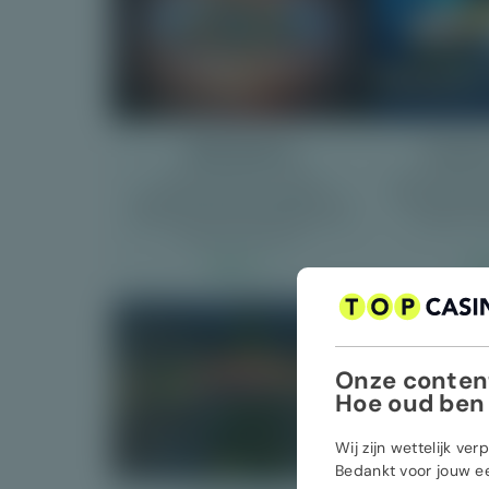
Wild Wishes
Ocean’
Online gokkasten spelen
De zeegodin f
geïnspireerd op het sprookje van
Wild in dit Ne
Duizend-en-een-nacht. Bevat een
magisch on
gratis spins bonus.
Spelen
Sp
Onze content
Hoe oud ben 
Wij zijn wettelijk ve
Bedankt voor jouw eer