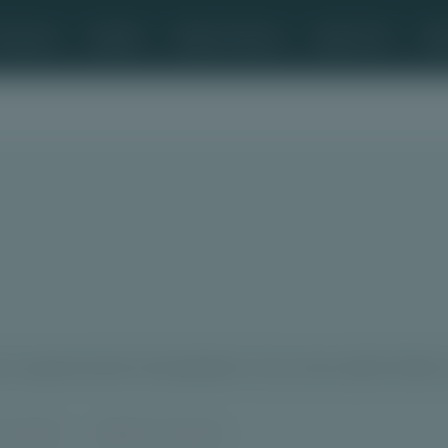
onussen
Spellen
Blog & Nieuws
Speel slim
Spe
we en geavanceerde online gokkasten. Deze casino spellen hebbe
er video slots
informatie over video slots