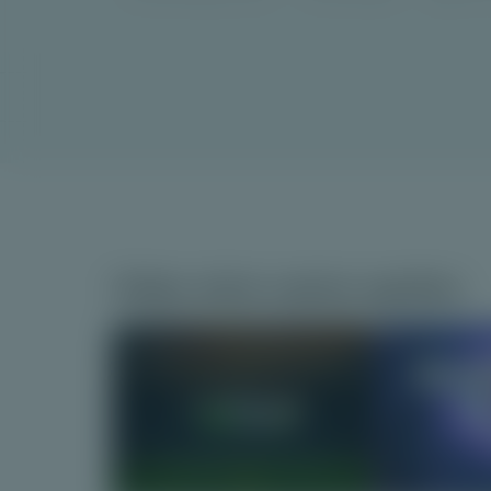
Video slots casino spellen