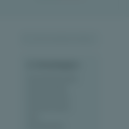
Inhoudsopgave
Koi Koi Treasure demo spelen
Koi Koi Treasure details
Koi Koi Treasure Casino’s
Info over Koi Koi Treasure
Auteur
Gerelateerde spellen