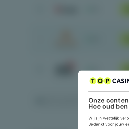
3
8.6
4
8.8
5
8.2
Wij kunnen een vergoeding krijgen als jij je aanmeldt via
Onze content
aanbieders hebben geen invloed op de content op onze 
Hoe oud ben 
bonusvoorwaarden zijn van toepassing. Wat kost gokken 
Wij zijn wettelijk ve
Bedankt voor jouw eer