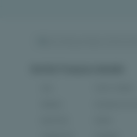
Alle casinospellen zijn kansspelen. Dit betekent dat je g
winkans. Er bestaat geen strategie om consistent te win
Koi Koi Treasure details
Inzet:
€ 0,20 - € 100,00
Winlijnen:
28 manieren om te
Max RTP:
96.84%
Volatiliteit:
Gemiddeld