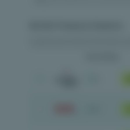
speel alleen met geld dat je kunt missen. Hulp nodig of 
Koi Koi Treasure Casino's
De volgende casino's hebben allemaal spellen van H
Treasure, kijk dan eerst bij een van de casino's hier
Beoordeling
1
8.2
2
8.3