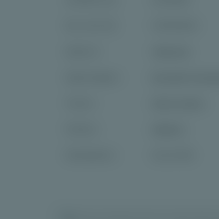
Max. winst:
€ 168.200,00
Spelsoort:
Video slots
Eigenschappen:
Bonus Bet
,
Free sp
Thema's:
Dieren
,
Oosters
Software:
Habanero
Releasedatum:
25 juni 2024
Gokken moet leuk blijven. Speel voor je plezier. Gokken 