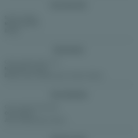
No Limit City
Spellen:
El Paso
Nolimit casino's:
Batavia
Novomatic
Casino spellen: Book of Ra
Novomatic casino's:
Bet365
,
Jacks
,
Holland casino
,
Fairplay
,
Batavia
Oryx Gaming
Casino spellen:
Fruit Lines
Oryx casino's:
Jacks
,
Holland casino
,
Betcity