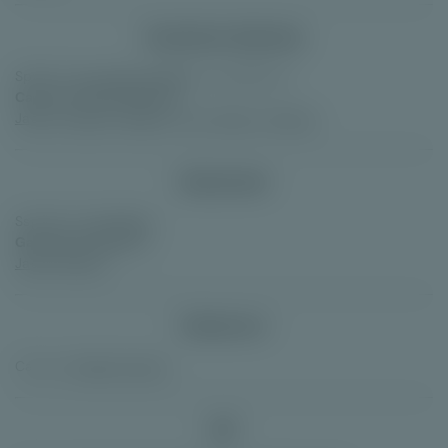
Evolution Gaming
Spellen:
live casino spellen
en spelshows
Casino's met Evolution:
Jacks
,
Fairplay
,
Batavia
,
Toto
,
Betcity
,
Bingoal
Gamomat
Sspellen:
Fruit Mania
Gamomat casino's:
Jacks
,
Betcity
Habanero
Casino:
Holland Casino
IGT