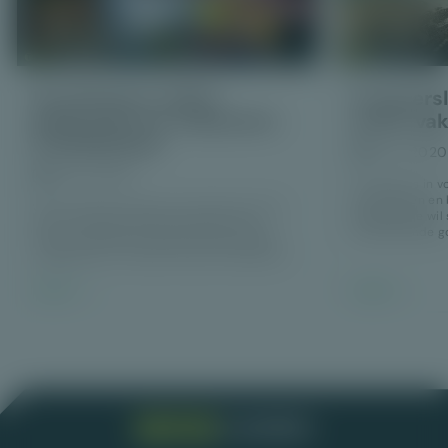
De 25 beste online
9 zomersl
gokkasten en videoslots
echte va
in Nederland
11 jun 2020
30 jul 2026
De zomer is in v
zonnebaden en 
Wat zijn op dit moment de 25 beste online
gokspelletje wil
slots in Nederland? Bij de legale online
onderstaande g
casino’s worden duizenden unieke spellen
tintje checken. 
aangeboden. Om daar de beste videoslots
top-9 samenges
uit te filteren, kan als speler behoorlijk
uitdagend zijn.
Lezen
Lezen
Daarom houden wij voor jou maandelijks bij
wat de beste slots zijn. Niet op basis van
onze persoonlijke voorkeur, maar op basis
van onderbouwde data. We tonen jou hoe we
dat doen en welke 25 videoslots en
gokkasten op dit moment het meest populair
zijn in de Nederlandse casino’s.