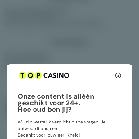
Spellen:
Wolf Gold
,
Great Rhino
Pragmatic Play Casino's:
Jacks
,
Fairplay
,
Holland casino
,
Betcity
,
Batavia
Push Gaming
Spellen:
Razor Shark
Push gaming casino's:
Batavia
Quickspin
Onze content is alléén
Casino spellen:
Spinions
,
Sticky Bandits
geschikt voor 24+.
Quickspin casino's:
Hoe oud ben jij?
Bet365
,
Holland casino
,
Batavia
,
Toto
Wij zijn wettelijk verplicht dit te vragen. Je
antwoordt anoniem.
RedRake Gaming
Bedankt voor jouw eerlijkheid!