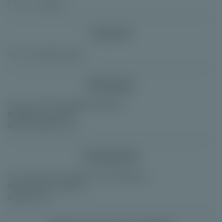
Casino's:
Fairplay
Skywind
Casino:
Holland Casino
Stakelogic
Casino spellen:
Klassieke gokkasten
Stakelogic casino's:
Betcity
,
Batavia
,
Toto
Thunderkick
Casino spellen:
Fruit Warp
,
Pink Elephants
Thunderkick casino's:
Bet365
,
Toto